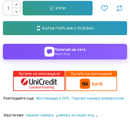
КУПИ
БЪРЗА ПОРЪЧКА С ТЕЛЕФОН
Попитай ни сега
Viber Chat
Разгледайте още:
Мултимедии и GPS
Паркинг камери универсални
Хаштагове:
паркинг камера
,
камера за заден ход
,