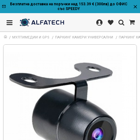
Безплатна доставка на поръчки над 153.39 € (300лв) до ОФИС
със SPEEDY
МУЛТИМЕДИИ И GPS
ПАРКИНГ КАМЕРИ УНИВЕРСАЛНИ
ПАРКИНГ КА