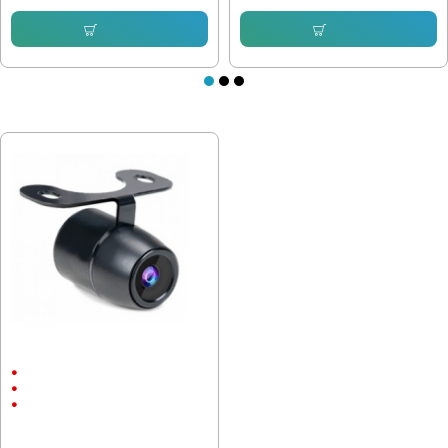
Купи
Купи
ПОСЛЕДНО РАЗГЛЕДАХТЕ
Паркинг камера HD Buttlerfly 720P
720P
170°
Външен монтаж
23.01 € (45.00 лв.)