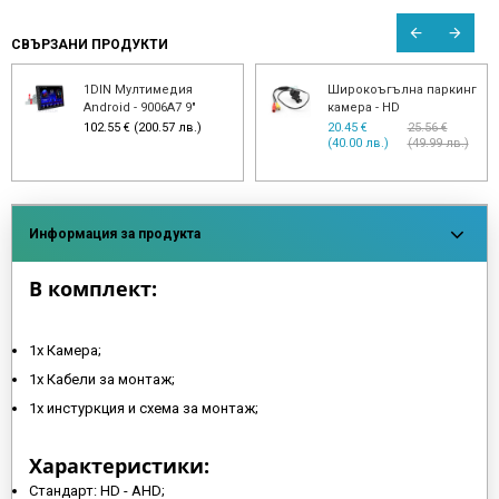
СВЪРЗАНИ ПРОДУКТИ
1DIN Mултимедия
Широкоъгълна паркинг
Android - 9006A7 9"
камера - HD
102.55 € (200.57 лв.)
20.45 €
25.56 €
(40.00 лв.)
(49.99 лв.)
Информация за продукта
В комплект:
1х Камера;
1х Кабели за монтаж;
1х инстуркция и схема за монтаж;
Характеристики:
Стандарт: HD - AHD;