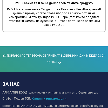
IMOU: Кои са те и защо да изберем техните продукти
IMOU: Интелигентната Сигурност на Достъпни ЦениВъведениеВ
днешно време, когато става въпрос за сигурност, няма
компромиси. И ето тук идва IMOU – брандът, който предлага
страхотни камери на супер цени. В този пост ще ви разкажем
защо IMOU е ..
ПОРЪЧКИ ПО ТЕЛЕФОНА СЕ ПРИЕМАТ В ДЕЛНИЧНИ ДНИ МЕЖДУ 9:30 -
17:30Ч.
ЗА НАС
АЛФА ТЕЧ ЕООД
физически и онлайн магазин в гр.Севлиево ул.
Стефан Пешев 50Б.
Кликни и виж локация
Вносител на ANDROID мултимедийни системи за автомобили Toyota,