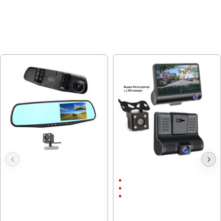
МОЖЕ ДА ХАРЕСАТЕ ОЩЕ
Видеорегистратор с 2 камери,
Видеорегистратор с 3 камери Full
Black Box, Full HD
HD
Full HD
4"
3 камери
46.01 € (89.99 лв.)
28.12 € (55.00 лв.)
56.24 € (110.00 лв.)
33.23 € (64.99 лв.)