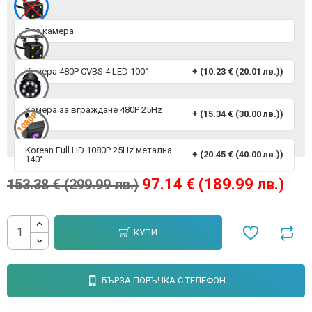
Без камера
Камера 480P CVBS 4 LED 100°
+ (10.23 € (20.01 лв.))
Камера за вграждане 480P 25Hz
+ (15.34 € (30.00 лв.))
110°
Korean Full HD 1080P 25Hz метална
+ (20.45 € (40.00 лв.))
140°
97.14 € (189.99 лв.)
153.38 € (299.99 лв.)
КУПИ
БЪРЗА ПОРЪЧКА С ТЕЛЕФОН