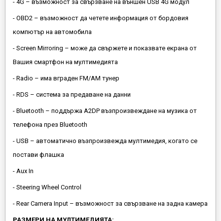
- 4G – възможност за свързване на външен USB 4G модул
- OBD2 – възможност да четете информация от бордовия
компютър на автомобила
- Screen Mirroring – може да свържете и показвате екрана от
Вашия смартфон на мултимедията
- Radio – има вграден FM/AM тунер
- RDS – система за предаване на данни
- Bluetooth – поддържа A2DP възпроизвеждане на музика от
телефона през Bluetooth
- USB – автоматично възпроизвежда мултимедия, когато се
постави флашка
- Aux In
- Steering Wheel Control
- Rear Camera Input – възможност за свързване на задна камера
РАЗМЕРИ НА МУЛТИМЕДИЯТА: