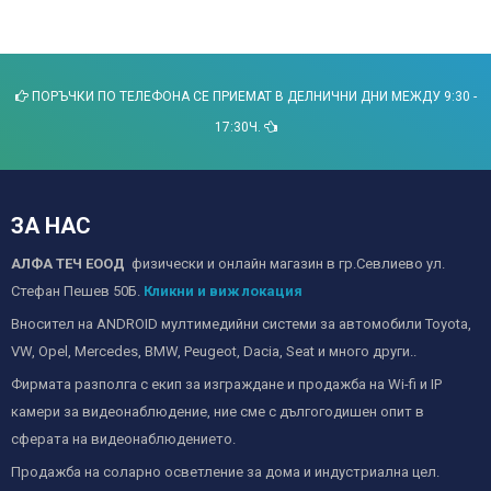
ПОРЪЧКИ ПО ТЕЛЕФОНА СЕ ПРИЕМАТ В ДЕЛНИЧНИ ДНИ МЕЖДУ 9:30 -
17:30Ч.
ЗА НАС
АЛФА ТЕЧ ЕООД
физически и онлайн магазин в гр.Севлиево ул.
Стефан Пешев 50Б.
Кликни и виж локация
Вносител на ANDROID мултимедийни системи за автомобили Toyota,
VW, Opel, Mercedes, BMW, Peugeot, Dacia, Seat и много други..
Фирмата разполга с екип за изграждане и продажба на Wi-fi и IP
камери за видеонаблюдение, ние сме с дългогодишен опит в
сферата на видеонаблюдението.
Продажба на соларно осветление за дома и индустриална цел.