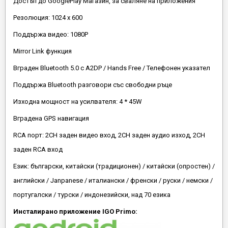
Достъп до GooglePlay Магазин, за сваляне на приложения
Резолюция: 1024 x 600
Поддържа видео: 1080P
Mirror Link функция
Вграден Bluetooth 5.0 с A2DP / Hands Free / Телефонен указател
Поддържа Bluetooth разговори със свободни ръце
Изходна мощност на усилвателя: 4 * 45W
Вградена GPS навигация
RCA порт: 2CH заден видео вход, 2CH заден аудио изход, 2CH
заден RCA вход
Език: български, китайски (традиционен) / китайски (опростен) /
английски / Janpanese / италиански / френски / руски / немски /
португалски / турски / индонезийски, над 70 езика
Инсталирано приложение IGO Primo: