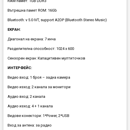
RAM памет: 1GB DDR3
Вътрешна памет ROM: 16Gb
Bluetooth: v 5.0 IVT, support A2DP (Bluetooth Stereo Music)
ЕКРАН:
Диагонал на екрана: 7 инча
Разделителна способност: 1024 x 600
Сензорен екран: Капацитивен мултиточков
ИНТЕРФЕЙС:
Видео вход: 1 броя – задна камера
Видео изход: 2 канала за монитори
Аудио вход: 2 канала
Аудио изход: 4 + 1 канала
Видове конектори: 1*Power, 2*USB
Вход за антена: за радио