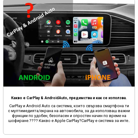
а.
IMOU: Кои са те и защо да изберем техните продукти
 ти
IMOU: Интелигентната Сигурност на Достъпни ЦениВъведен
жни
днешно време, когато става въпрос за сигурност, няма
а
компромиси. И ето тук идва IMOU – брандът, който предла
е..
страхотни камери на супер цени. В този пост ще ви разкаж
защо IMOU е ..