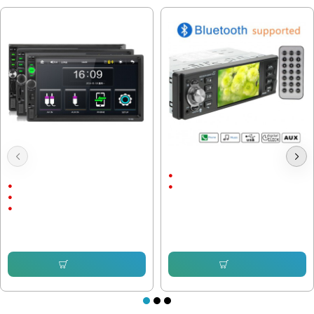
Mp5 плеър с Bluetooth за музика и
Авто медия 4019 - 1DIN
камера 7010B
4.1"
7"
Bluetooth
Wince
Mirror Screen
56.24 € (110.00 лв.)
48.32 € (94.51 лв.)
86.91 € (169.98 лв.)
56.01 € (109.55 лв.)
Купи
Купи