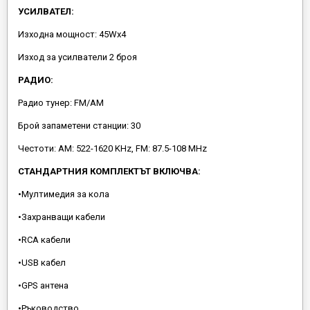
УСИЛВАТЕЛ:
Изходна мощност: 45Wx4
Изход за усилватели 2 броя
РАДИО:
Радио тунер: FM/AM
Брой запаметени станции: 30
Честоти: AM: 522-1620 KHz, FM: 87.5-108 MHz
СТАНДАРТНИЯ КОМПЛЕКТЪТ ВКЛЮЧВА:
•Мултимедия за кола
•Захранващи кабели
•RCA кабели
•USB кабел
•GPS антена
•Ръководство