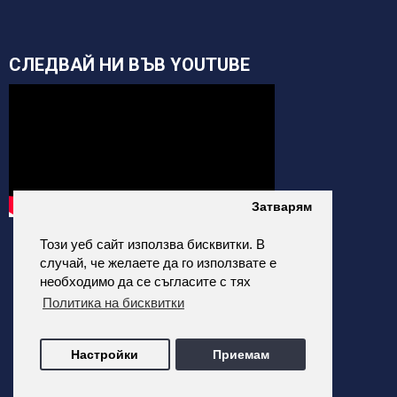
СЛЕДВАЙ НИ ВЪВ YOUTUBE
Затварям
Този уеб сайт използва бисквитки. В
случай, че желаете да го използвате е
необходимо да се съгласите с тях
Политика на бисквитки
alfatehnics.com © 2026 Всички права запазени.
Настройки
Приемам
Всички цени на сайта са с Включено ДДС
Изработка на онлайн магазин от ALDEV