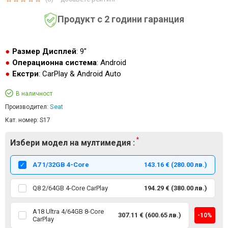
Продукт с 2 години гаранция
Размер Дисплей
: 9"
Операционна система
: Android
Екстри
: CarPlay & Android Auto
В наличност
Seat
Производител:
Кат. номер:
S17
Избери модел на мултимедия :
А7 1/32GB 4-Core
143.16 € (280.00 лв.)
Q8 2/64GB 4-Core CarPlay
194.29 € (380.00 лв.)
A18 Ultra 4/64GB 8-Core
307.11 € (600.65 лв.)
-10%
CarPlay