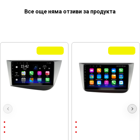
Все още няма отзиви за продукта
МОЖЕ ДА ХАРЕСАТЕ ОЩЕ
Летни Оферти
Летни Оферти
Мултимедия за SEAT Leon MK2
Мултимедия за SEAT Altea 5P
2005 - 2012
2004 - 2015, 9"
9"
9"
Android
Android
CarPlay & AndroidAuto
CarPlay & AndroidAuto