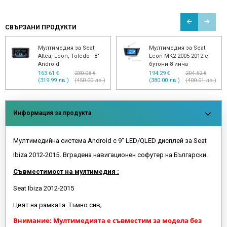
СВЪРЗАНИ ПРОДУКТИ
Мултимедия за Seat
Мултимедия за Seat
Altea, Leon, Toledo - 8"
Leon MK2 2005-2012 с
Android
бутони 8 инча
163.61 €
230.08 €
194.29 €
204.52 €
(319.99 лв.)
(450.00 лв.)
(380.00 лв.)
(400.01 лв.)
Информация за продукта
Мултимедийна система Android с 9" LED/QLED дисплей за Seat
Ibiza 2012-2015
.
Вградена навигационен софутер на Български.
Съвместимост на мултимедия :
Seat Ibiza 2012-2015
Цвят на рамката: Тъмно сив;
Внимание: Мултимедията е съвместим за модела без