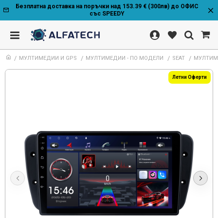
Безплатна доставка на поръчки над 153.39 € (300лв) до ОФИС
със SPEEDY
МУЛТИМЕДИИ И GPS
МУЛТИМЕДИИ - ПО МОДЕЛИ
SEAT
МУЛТИМЕ
Летни Оферти