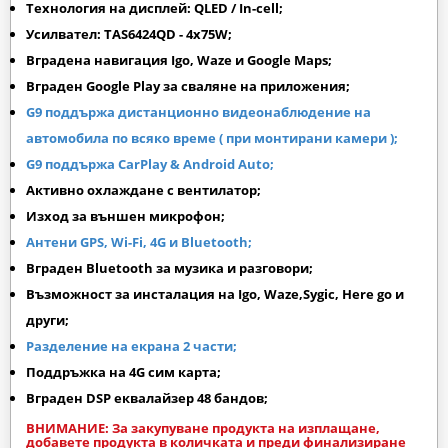
Технология на дисплей: QLED / In-cell;
Усилвател: TAS6424QD - 4x75W;
Вградена навигация Igo, Waze и Google Maps;
Вграден
Google Play
за сваляне на приложения;
G9 поддържа дистанционно видеонаблюдение на
автомобила по всяко време ( при монтирани камери );
G9 поддържа CarPlay & Android Auto;
Активно охлаждане с вентилатор;
Изход за външен микрофон;
Антени GPS, Wi-Fi, 4G и Bluetooth;
Вграден Bluetooth за музика и разговори;
Възможност за инсталация на Igo, Waze,Sygic, Here go и
други;
Разделение на екрана 2 части;
Поддръжка на 4G сим карта;
Вграден DSP еквалайзер 48 бандов;
ВНИМАНИЕ: За закупуване продукта на изплащане,
добавете продукта в количката и преди финализиране