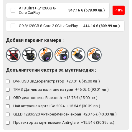
A18 Ultra+ 6/128GB 8-
347.16 € (678.99 лв.)
-10%
Core CarPlay
G9 8/128GB 8-Core 2.0GHz CarPlay
414.14 € (809.99 лв.)
Добави паркинг камера :
Допълнителни екстри за мултимедия :
DVR USB Видеорегистратор
+23.01 € (45.00 лв.)
TPMS Датчик за налягане на гуми
+46.02 € (90.01 лв.)
OBD диагностика Bluetooth
+12.78 € (25.00 лв.)
Най актуална карта IGo 2024
+15.54 € (30.39 лв.)
QLED 1280x720 Антирефлексен екран
+20.45 € (40.00 лв.)
Протектор за мултимедия Anti-glare
+15.54 € (30.39 лв.)