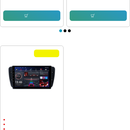
232.64 € (455.00 лв.)
232.64 € (455.00 лв.)
153.38 € (299.99 лв.)
153.38 € (299.99 лв.)
Купи
Купи
ПОСЛЕДНО РАЗГЛЕДАХТЕ
Летни Оферти
Мултимедия за Seat Ibiza 2008-
2015 Вариант A
9"
Android
CarPlay & Android Auto