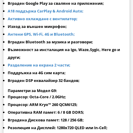
Вграден
Google Play
за сваляне на приложения;
A18 поддържа CarPlay & Android Auto
;
Активно охлаждане с вентилатор;
Изход за външен микрофон;
Антени GPS, Wi-Fi, 4G и Bluetooth;
Вграден Bluetooth за музика и разговори;
Възможност за инсталация на Igo, Waze,Sygic, Here go и
други;
Разделение на екрана 2 части;
Поддръжка на 4G сим карта;
Вграден DSP еквалайзер 32 бандов;
Параметри за Модел G9:
Процесор: Octa-Core / 2.0GHz;
Процесор: ARM Kryo™ 260 QCM6125;
Оперативна RAM памет: 6 / 8 GB DDR5;
Вградена Дискова памет: 128 / 256 GB;
Резолюция на Дисплей: 1280х720 QLED или In-Cell;