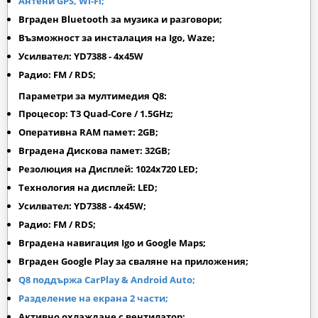
Антени GPS, Wi-Fi;
Вграден Bluetooth за музика и разговори;
Възможност за инсталация на Igo, Waze;
Усилвател: YD7388 - 4x45W
Радио: FM / RDS;
Параметри за мултимедия Q8:
Процесор: T3 Quad-Core / 1.5GHz;
Оперативна RAM памет: 2GB;
Вградена Дискова памет: 32GB;
Резолюция на Дисплей: 1024х720 LED;
Технология на дисплей: LED;
Усилвател: YD7388 - 4x45W;
Радио: FM / RDS;
Вградена навигация Igo и Google Maps;
Вграден
Google Play
за сваляне на приложения;
Q8 поддържа CarPlay & Android Auto;
Разделение на екрана 2 части;
Активно охлаждане с вентилатор;