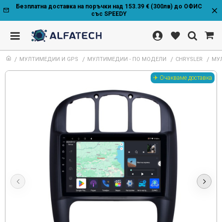
Безплатна доставка на поръчки над 153.39 € (300лв) до ОФИС
със SPEEDY
МУЛТИМЕДИИ И GPS
МУЛТИМЕДИИ - ПО МОДЕЛИ
CHRYSLER
МУЛ
✈ Очакваме доставка