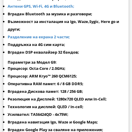
Антени GPS, Wi-Fi, 4G и Bluetooth;
Вграден Bluetooth за музика и разговори;
Възможност за инсталация на Igo, Waze,Sygic, Here go и
други;
Разделение на екрана 2 части;
Поддръжка на 4G сим карта;
Вграден DSP еквалайзер 32 бандов;
Параметри за Модел G9:
Процесор: Octa-Core / 2.0GHz;
Процесор: ARM Kryo™ 260 QCM6125;
Оперативна RAM памет: 6 / 8 GB DDR5;
Вградена Дискова памет: 128 / 256 GB;
Резолюция на Дисплей: 1280х720 QLED или In-Cell;
Технология на дисплей: QLED / In-cell;
Усилвател: TAS6424QD - 4x75W;
Вградена навигация Igo, Waze и Google Maps;
Вграден
Google Play
за сваляне на приложения;