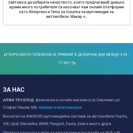
сайтове и да изберете качеството, което предлагамеВ днешно
време много потребители се насочват към онлайн платформи
като Aliexpress и Temu за покупка на мултимедии за
автомобили. Макар ч..
ПОРЪЧКИ ПО ТЕЛЕФОНА СЕ ПРИЕМАТ В ДЕЛНИЧНИ ДНИ МЕЖДУ 9:30 -
17:30Ч.
ЗА НАС
АЛФА ТЕЧ ЕООД
физически и онлайн магазин в гр.Севлиево ул.
Стефан Пешев 50Б.
Кликни и виж локация
Вносител на ANDROID мултимедийни системи за автомобили Toyota,
VW, Opel, Mercedes, BMW, Peugeot, Dacia, Seat и много други..
Фирмата разполга с екип за изграждане и продажба на Wi-fi и IP