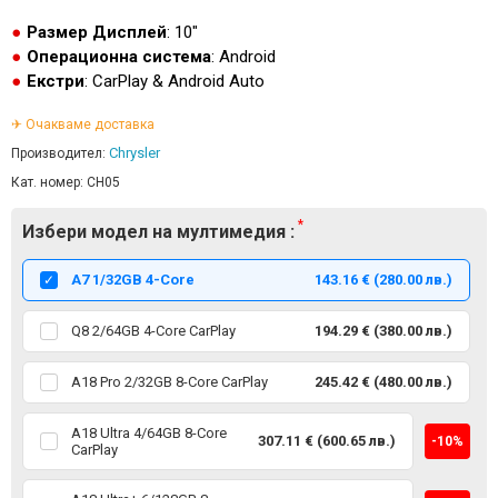
Размер Дисплей
: 10"
Операционна система
: Android
Екстри
: CarPlay & Android Auto
✈ Очакваме доставка
Chrysler
Производител:
Кат. номер:
CH05
Избери модел на мултимедия :
А7 1/32GB 4-Core
143.16 € (280.00 лв.)
Q8 2/64GB 4-Core CarPlay
194.29 € (380.00 лв.)
A18 Pro 2/32GB 8-Core CarPlay
245.42 € (480.00 лв.)
A18 Ultra 4/64GB 8-Core
307.11 € (600.65 лв.)
-10%
CarPlay