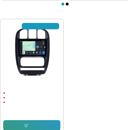
ПОСЛЕДНО РАЗГЛЕДАХТЕ
✈ Очакваме доставка
Мултимедия за Chrysler Pacifica
Grand Voyager 2006 - 2012 10"
10"
Android
CarPlay & Android Auto
230.08 € (450.00 лв.)
143.16 € (280.00 лв.)
Купи