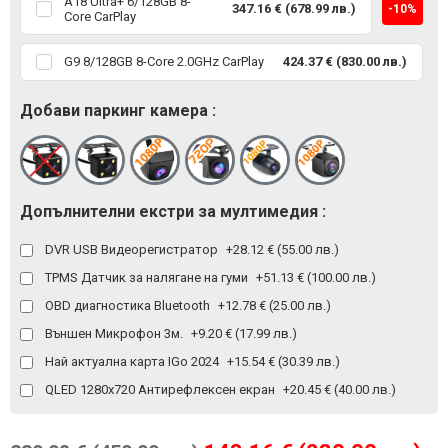
A18 Ultra+ 6/128GB 8-
347.16 € (678.99 лв.)
-10%
Core CarPlay
G9 8/128GB 8-Core 2.0GHz CarPlay
424.37 € (830.00 лв.)
Добави паркинг камера :
Допълнителни екстри за мултимедия :
DVR USB Видеорегистратор
+28.12 € (55.00 лв.)
TPMS Датчик за налягане на гуми
+51.13 € (100.00 лв.)
OBD диагностика Bluetooth
+12.78 € (25.00 лв.)
Външен Микрофон 3м.
+9.20 € (17.99 лв.)
Най актуална карта IGo 2024
+15.54 € (30.39 лв.)
QLED 1280x720 Антирефлексен екран
+20.45 € (40.00 лв.)