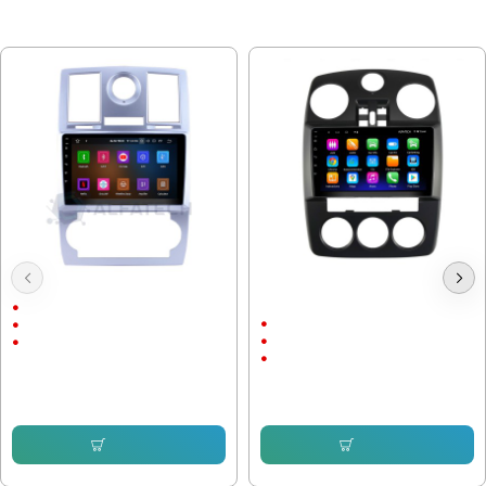
МОЖЕ ДА ХАРЕСАТЕ ОЩЕ
Мултимедия Chrysler 300C
Мултимедия Chrysler PT Cruiser
2000-2010 - 9"
9"
9"
Android
Android
CarPlay & AndroidAuto
CarPlay & AndroidAuto
255.65 € (500.01 лв.)
255.65 € (500.01 лв.)
153.38 € (299.99 лв.)
153.38 € (299.99 лв.)
Купи
Купи