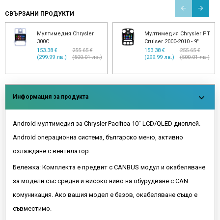
СВЪРЗАНИ ПРОДУКТИ
Мултимедия Chrysler
Мултимедия Chrysler PT
300C
Cruiser 2000-2010 - 9"
153.38 €
255.65 €
153.38 €
255.65 €
(299.99 лв.)
(500.01 лв.)
(299.99 лв.)
(500.01 лв.)
Информация за продукта
Android мултимедия за Chrysler Pacifica 10" LCD/QLED дисплей.
Android операционна система, българско меню, активно
охлаждане с вентилатор.
Бележка: Комплекта е предвит с CANBUS модул и окабеляване
за модели със средни и високо ниво на обурудване с CAN
комуникация. Ако вашия модел е базов, окабеляване също е
съвместимо.