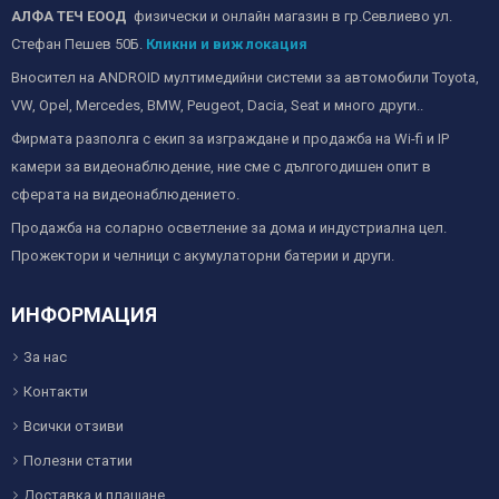
АЛФА ТЕЧ ЕООД
физически и онлайн магазин в гр.Севлиево ул.
Стефан Пешев 50Б.
Кликни и виж локация
Вносител на ANDROID мултимедийни системи за автомобили Toyota,
VW, Opel, Mercedes, BMW, Peugeot, Dacia, Seat и много други..
Фирмата разполга с екип за изграждане и продажба на Wi-fi и IP
камери за видеонаблюдение, ние сме с дългогодишен опит в
сферата на видеонаблюдението.
Продажба на соларно осветление за дома и индустриална цел.
Прожектори и челници с акумулаторни батерии и други.
ИНФОРМАЦИЯ
За нас
Контакти
Всички отзиви
Полезни статии
Доставка и плащане