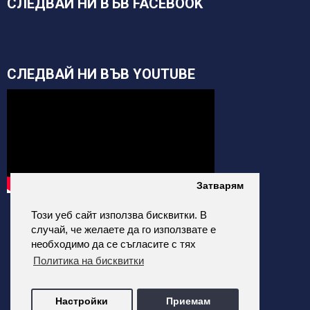
СЛЕДВАЙ НИ ВЪВ FACEBOOK
СЛЕДВАЙ НИ ВЪВ YOUTUBE
Затварям
Този уеб сайт използва бисквитки. В
случай, че желаете да го използвате е
необходимо да се съгласите с тях
Политика на бисквитки
alfatehnics.com © 2026 Всички права запазени.
Настройки
Приемам
Всички цени на сайта са с Включено ДДС