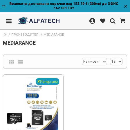
Безплатна доставка на поръчки над 153.39 € (300лв) до ОФИС
със SPEEDY
ПРОИЗВОДИТЕЛ
MEDIARANGE
MEDIARANGE
✘Изчерпано