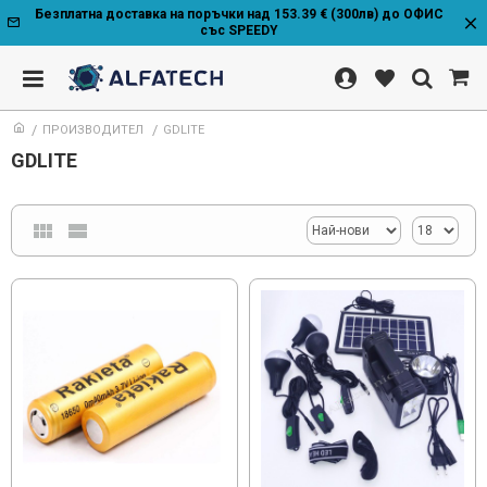
Безплатна доставка на поръчки над 153.39 € (300лв) до ОФИС
със SPEEDY
ПРОИЗВОДИТЕЛ
GDLITE
GDLITE