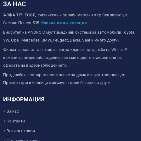
ЗА НАС
АЛФА ТЕЧ ЕООД
физически и онлайн магазин в гр.Севлиево ул.
Стефан Пешев 50Б.
Кликни и виж локация
Вносител на ANDROID мултимедийни системи за автомобили Toyota,
VW, Opel, Mercedes, BMW, Peugeot, Dacia, Seat и много други..
Фирмата разполга с екип за изграждане и продажба на Wi-fi и IP
камери за видеонаблюдение, ние сме с дългогодишен опит в
сферата на видеонаблюдението.
Продажба на соларно осветление за дома и индустриална цел.
Прожектори и челници с акумулаторни батерии и други.
ИНФОРМАЦИЯ
За нас
Контакти
Всички отзиви
Полезни статии