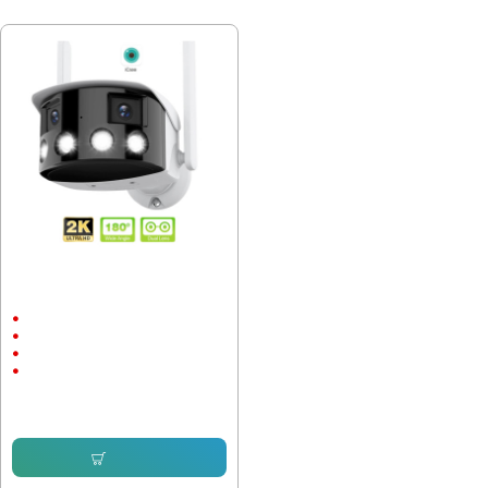
ПОСЛЕДНО РАЗГЛЕДАХТЕ
WIFI Панорамна двойна камера
за наблюдение Robot Panoramic
180 4Mpx IR, LED, Външен монтаж
Външен монтаж
до 40м.
1440P
8 megapixels
92.03 € (180.00 лв.)
63.91 € (125.00 лв.)
Купи