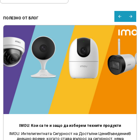
ПОЛЕЗНО ОТ БЛОГ
IMOU: Кои са те и защо да изберем техните продукти
: Интелигентната Сигурност на Достъпни ЦениВъведениеВ
За
нешно време, когато става въпрос за сигурност, няма
сайт