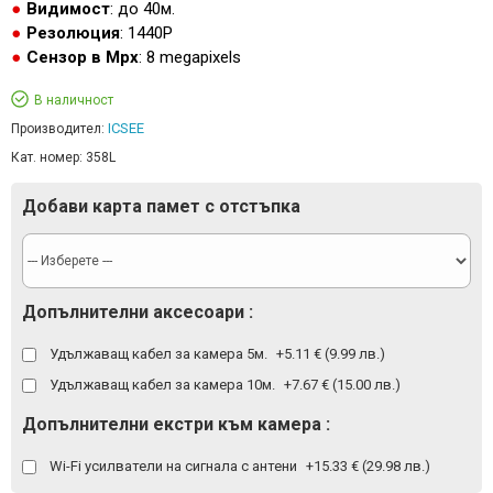
Видимост
: до 40м.
Резолюция
: 1440P
Сензор в Mpx
: 8 megapixels
В наличност
ICSEE
Производител:
Кат. номер:
358L
Добави карта памет с отстъпка
Допълнителни аксесоари :
Удължаващ кабел за камера 5м.
+5.11 € (9.99 лв.)
Удължаващ кабел за камера 10м.
+7.67 € (15.00 лв.)
Допълнителни екстри към камера :
Wi-Fi усилватели на сигнала с антени
+15.33 € (29.98 лв.)