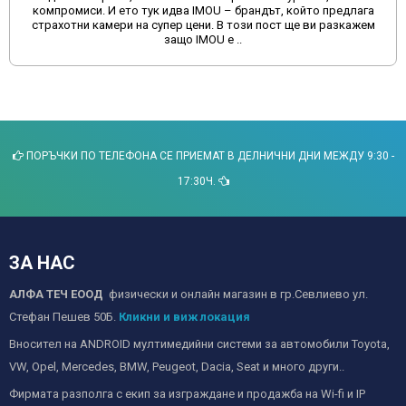
промиси. И ето тук идва IMOU – брандът, който предлага
врем
хотни камери на супер цени. В този пост ще ви разкажем
защо IMOU е ..
ПОРЪЧКИ ПО ТЕЛЕФОНА СЕ ПРИЕМАТ В ДЕЛНИЧНИ ДНИ МЕЖДУ 9:30 -
17:30Ч.
ЗА НАС
АЛФА ТЕЧ ЕООД
физически и онлайн магазин в гр.Севлиево ул.
Стефан Пешев 50Б.
Кликни и виж локация
Вносител на ANDROID мултимедийни системи за автомобили Toyota,
VW, Opel, Mercedes, BMW, Peugeot, Dacia, Seat и много други..
Фирмата разполга с екип за изграждане и продажба на Wi-fi и IP