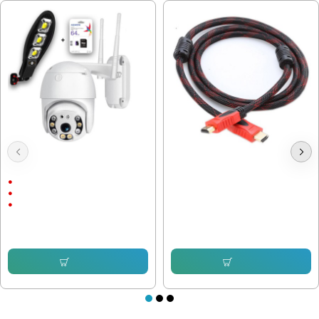
Куполна Камера Icsee 8 LEDс
Кабел HDMI G5 мъжки, 5 Метра
подарък
Външен монтаж
1536P
9.20 € (17.99 лв.)
5 Megapixels
7.66 € (14.98 лв.)
76.69 € (149.99 лв.)
57.12 € (111.72 лв.)
Купи
Купи