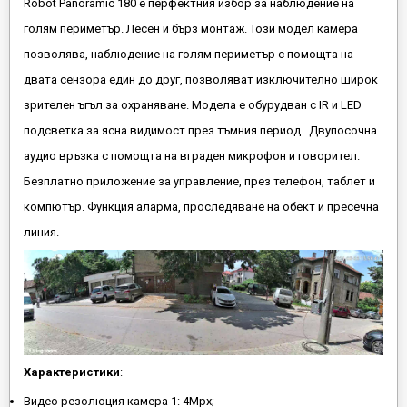
Robot Panoramic 180 е перфектния избор за наблюдение на
голям периметър. Лесен и бърз монтаж. Този модел камера
позволява, наблюдение на голям периметър с помощта на
двата сензора един до друг, позволяват изключително широк
зрителен ъгъл за охраняване. Модела е обурудван с IR и LED
подсветка за ясна видимост през тъмния период. Двупосочна
аудио връзка с помощта на вграден микрофон и говорител.
Безплатно приложение за управление, през телефон, таблет и
компютър. Функция аларма, проследяване на обект и пресечна
линия.
Характеристики
:
Видео резолюция камера 1: 4Mpx;