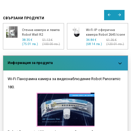
СВЪРЗАНИ ПРОДУКТИ
Стенна камера и лампа
Wi-Fi IP сферична
Robot Wall R2
камера Robot 2645 Icsee
38.35 €
51.13 €
34.84 €
61.36 €
(75.01 лв.)
(100.00 лв.)
(68.14 лв.)
(120.01 лв.)
Информация за продукта
Wi-Fi Панорамна камера за видеонаблюдение Robot Panoramic
180.