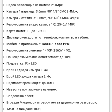
Видео резолюция на камера 2: 4Mpx;
Камера 1 вартяща: 3.6mm, 90° 1/3" CMOS 4Mpx;
Камера 2 статична: 3.6mm, 90° 1/3" CMOS 4Mpx;
Резолюция на видео камера 1/2: 2540x1440P;
Карта памет: TF до 128GB;
Дистационен достъп от телефон, компютър и таблет;
Мобилно приложение:
ICsee / Icsee Pro
;
Резолюция на снимане: 1440P (2560x1440);
Нощен режим пълна осветяемост до 10М;
Подсветка: IR и LED;
Брой IR диода камера 1: 4x;
Брой LED диода камера 2: 4х;
Видимост през нощта: до 40м.;
Известие при засичане на човек;
Следене на обект;
Вграден Микрофон и говорител за двупосочни разговори;
Ъгъл на виждане 180° ;