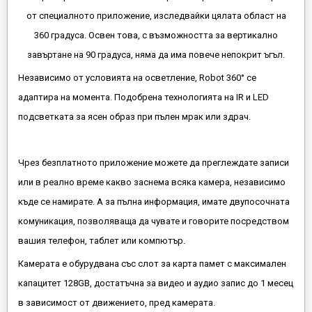
от специалното приложение, изследвайки цялата област на
360 градуса. Освен това, с възможността за вертикално
завъртане на 90 градуса, няма да има повече непокрит ъгъл.
Независимо от условията на осветление, Robot 360° се
адаптира на момента. Подобрена технологията на IR и LED
подсветката за ясен образ при пълен мрак или здрач.
Чрез безплатното приложение можете да преглеждате записи
или в реално време какво заснема всяка камера, независимо
къде се намирате. А за пълна информация, имате двупосочната
комуникация, позволяваща да чувате и говорите посредством
вашия телефон, таблет или компютър.
Камерата е обурудвана със слот за карта памет с максимален
капацитет 128GB, достатъчна за видео и аудио запис до 1 месец
в зависимост от движението, пред камерата.