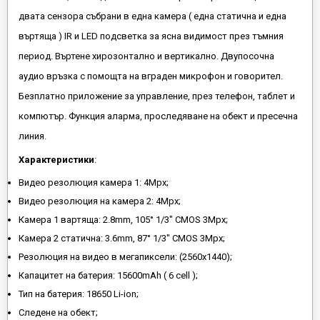
двата сензора събрани в една камера ( една статична и една
въртяща ) IR и LED подсветка за ясна видимост през тъмния
период. Въртене хирозонтално и вертикално. Двупосочна
аудио връзка с помощта на вграден микрофон и говорител.
Безплатно приложение за управление, през телефон, таблет и
компютър. Функция аларма, проследяване на обект и пресечна
линия.
Характеристики
:
Видео резолюция камера 1: 4Mpx;
Видео резолюция на камера 2: 4Mpx;
Камера 1 вартяща: 2.8mm, 105° 1/3" CMOS 3Mpx;
Камера 2 статична: 3.6mm, 87° 1/3" CMOS 3Mpx;
Резолюция на видео в мегапиксели: (2560x1440);
Капацитет на батерия: 15600mAh ( 6 cell );
Тип на батерия: 18650 Li-ion;
Следене на обект;