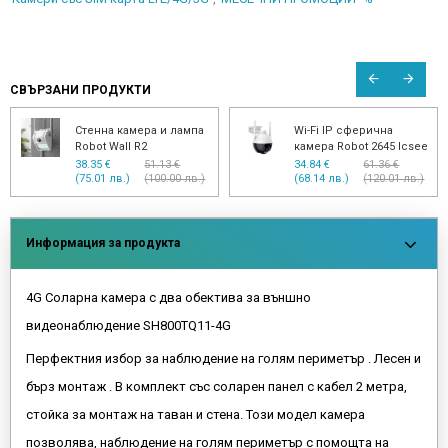
СВЪРЗАНИ ПРОДУКТИ
Стенна камера и лампа
Wi-Fi IP сферична
Robot Wall R2
камера Robot 2645 Icsee
38.35 €
51.13 €
34.84 €
61.36 €
(75.01 лв.)
(100.00 лв.)
(68.14 лв.)
(120.01 лв.)
Информация за продукта
4G Соларна камера с два обектива за външно
видеонаблюдение SH800TQ11-4G
Перфектния избор за наблюдение на голям периметър . Лесен и
бърз монтаж . В комплект със соларен панел с кабел 2 метра,
стойка за монтаж на таван и стена. Този модел камера
позволява, наблюдение на голям периметър с помощта на