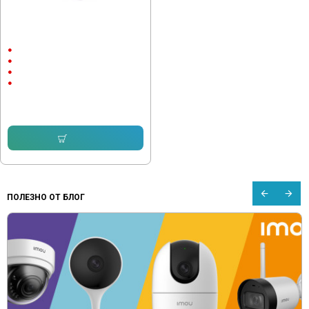
4G Соларна камера SH800TQ11 за
дистанционно наблюдение, SIM,
Dual view
Външен монтаж
до 30м.
1440P
8 megapixels
127.82 € (249.99 лв.)
102.25 € (199.98 лв.)
Купи
ПОЛЕЗНО ОТ БЛОГ