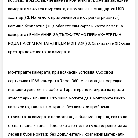
посредством соларния панел в комплекта ( може да заредите
камерата за 4 часа в мрежата, с помощта на стандартен USB
адаптер )
2.
Изтеглете приложението и се регистрирайте (
напълно безплатно )
3.
Добавете сим карта и карта памет на
камерата ( ВНИМАНИЕ: ЗАДЪЛЖИТЕЛНО ПРЕМАХНЕТЕ ПИН
КОДА НА СИМ КАРТАТА,ПРЕДИ МОНТАЖ ) 3. Сканирайте QR кода
през приложението на камерата
Монтирайте камерата, при всякакви условия. Със своя
сертификат IP66, камерата Robot 360° е готова да посрещне
всякакви условия на работа. Гарантирано издържа на прах и
атмосферни влияния. Ето защо можете да я монтирате както
на закрито, така и на открито, без никакви проблеми.
Стойката на камерата позволява да бъде монтирана, както на
стена такава и таван. Това е изключтелно гъвкаво решение за
лесен и бърз монтаж, без допълнителни крепежни материали.