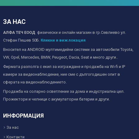
ЗА НАС
АЛФА ТЕЧ ЕООД
физически и онлайн магазин в гр.Севлиево ул.
Стефан Пешев 50Б.
Кликни и виж локация
Вносител на ANDROID мултимедийни системи за автомобили Toyota,
VW, Opel, Mercedes, BMW, Peugeot, Dacia, Seat и много други..
Фирмата разполга с екип за изграждане и продажба на Wi-fi и IP
камери за видеонаблюдение, ние сме с дългогодишен опит в
сферата на видеонаблюдението.
Продажба на соларно осветление за дома и индустриална цел.
Прожектори и челници с акумулаторни батерии и други.
ИНФОРМАЦИЯ
За нас
Контакти