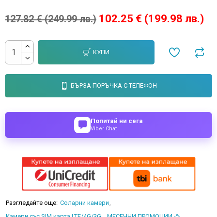
102.25 € (199.98 лв.)
127.82 € (249.99 лв.)
КУПИ
БЪРЗА ПОРЪЧКА С ТЕЛЕФОН
Попитай ни сега
Viber Chat
Разгледайте още:
Соларни камери
Камери със SIM карта LTE/4G/3G
МЕСЕЧНИ ПРОМОЦИИ -%