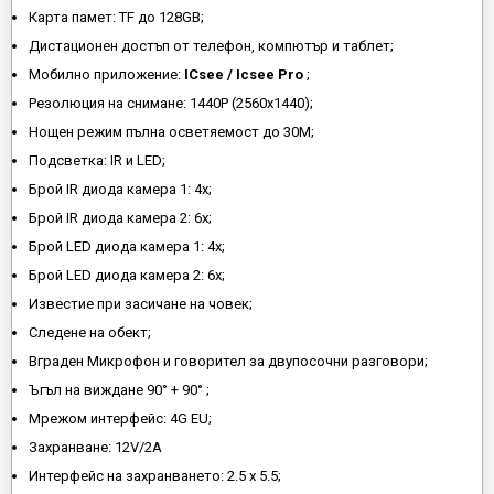
Карта памет: TF до 128GB;
Дистационен достъп от телефон, компютър и таблет;
Мобилно приложение:
ICsee / Icsee Pro
;
Резолюция на снимане: 1440P (2560x1440);
Нощен режим пълна осветяемост до 30М;
Подсветка: IR и LED;
Брой IR диода камера 1: 4x;
Брой IR диода камера 2: 6х;
Брой LED диода камера 1: 4x;
Брой LED диода камера 2: 6х;
Известие при засичане на човек;
Следене на обект;
Вграден Микрофон и говорител за двупосочни разговори;
Ъгъл на виждане 90° + 90° ;
Мрежом интерфейс: 4G EU;
Захранване: 12V/2А
Интерфейс на захранването: 2.5 х 5.5;