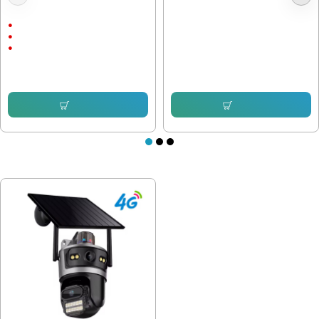
Куполна Камера Icsee 8 LEDс
Кабел HDMI G5 мъжки, 5 Метра
подарък
Външен монтаж
1536P
9.20 € (17.99 лв.)
5 Megapixels
7.66 € (14.98 лв.)
76.69 € (149.99 лв.)
57.12 € (111.72 лв.)
Купи
Купи
ПОСЛЕДНО РАЗГЛЕДАХТЕ