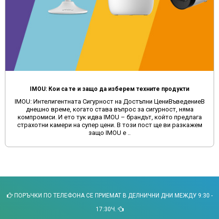
IMOU: Кои са те и защо да изберем техните продукти
IMOU: Интелигентната Сигурност на Достъпни ЦениВъведениеВ
днешно време, когато става въпрос за сигурност, няма
компромиси. И ето тук идва IMOU – брандът, който предлага
страхотни камери на супер цени. В този пост ще ви разкажем
защо IMOU е ..
ПОРЪЧКИ ПО ТЕЛЕФОНА СЕ ПРИЕМАТ В ДЕЛНИЧНИ ДНИ МЕЖДУ 9:30 -
17:30Ч.