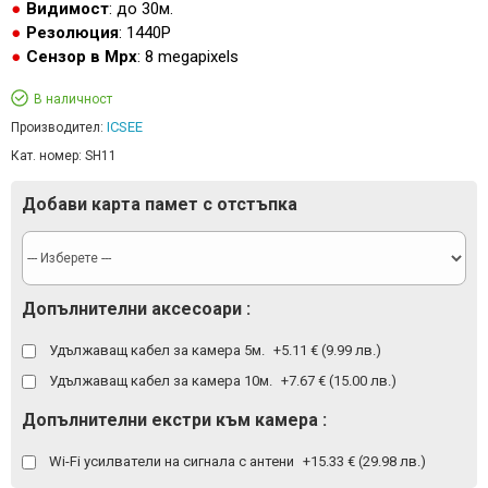
Видимост
: до 30м.
Резолюция
: 1440P
Сензор в Mpx
: 8 megapixels
В наличност
ICSEE
Производител:
Кат. номер:
SH11
Добави карта памет с отстъпка
Допълнителни аксесоари :
Удължаващ кабел за камера 5м.
+5.11 € (9.99 лв.)
Удължаващ кабел за камера 10м.
+7.67 € (15.00 лв.)
Допълнителни екстри към камера :
Wi-Fi усилватели на сигнала с антени
+15.33 € (29.98 лв.)