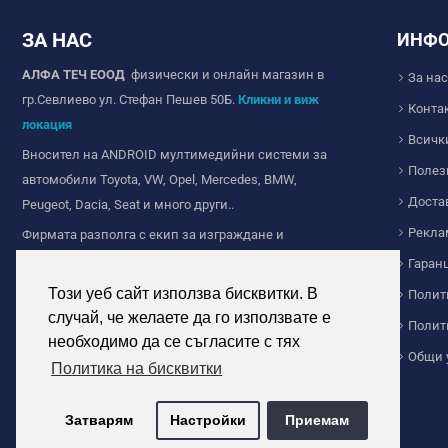
ЗА НАС
ИНФ
АЛФА ТЕЧ ЕООД
физически и онлайн магазин в
За нас
гр.Севлиево ул. Стефан Пешев 50Б.
Кликни и виж
Конта
локация
Всичк
Вносител на ANDROID мултимедийни системи за
Полез
автомобили Toyota, VW, Opel, Mercedes, BMW,
Доста
Peugeot, Dacia, Seat и много други..
Рекла
Фирмата разполга с екип за изграждане и
продажба на Wi-fi и IP камери за видеонаблюдение,
Гаран
ние сме с дългогодишен опит в сферата на
Този уеб сайт използва бисквитки. В
Полит
видеонаблюдението.
случай, че желаете да го използвате е
Полит
Продажба на соларно осветление за дома и
необходимо да се съгласите с тях
Общи 
индустриална цел. Прожектори и челници с
Политика на бисквитки
акумулаторни батерии и други.
Затварям
Настройки
Приемам