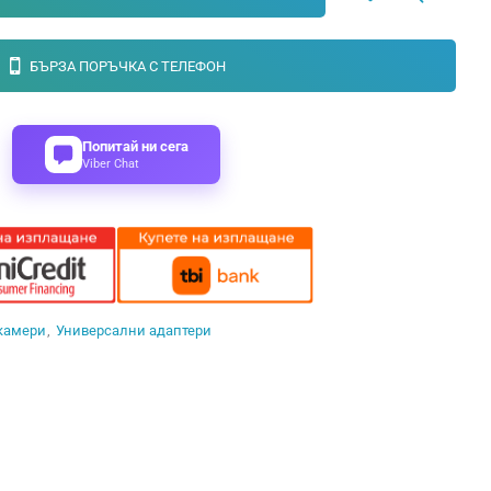
БЪРЗА ПОРЪЧКА С ТЕЛЕФОН
Попитай ни сега
Viber Chat
 камери
Универсални адаптери