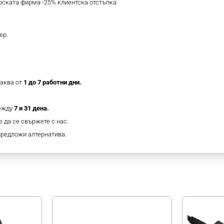
ерската фирма -25% клиентска отстъпка
ер.
таква от
1 до 7 работни дни.
между
7 и 31 дена.
 да се свържете с нас.
предложи алтернатива.
МОЖЕ ДА ХАРЕСАТЕ ОЩЕ