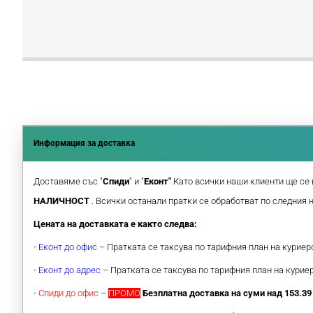
Информация за доставка
Доставяме със "
Спиди
" и "
Еконт"
.Като всички наши клиенти ще се 
НАЛИЧНОСТ
. Всички останали пратки се обработват по следния 
Цената на доставката е както следва:
-
Еконт до офис
– Пратката се таксува по тарифния план на курие
-
Еконт до адрес
– Пратката се таксува по тарифния план на кури
-
Спиди до офис
–
ПРОМО
Безплатна доставка на суми над 153.39 