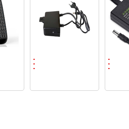
 и
12/2А, Захранващ адаптер за камери
Захранващ а
5.5" x 2.5"
Влагозащи
Камери, осветление
LED осветл
12V/2A
5.5" x 2.5"
17.90 € (35.
6.13 € (11.99 лв.)
5.11 € (9.99 лв.)
14.50 € (28
ПОСЛЕДНО РАЗГЛЕДАХТЕ