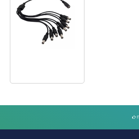
Разпределител за захранване 8
накрайника
3.78 € (7.39 лв.)
П