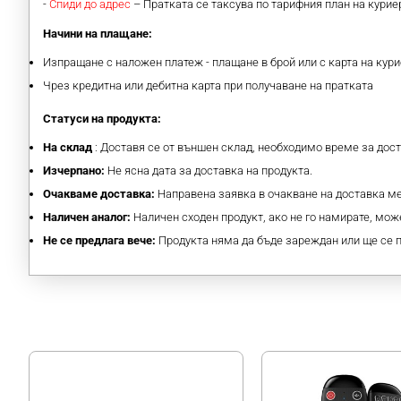
-
Спиди до адрес
– Пратката се таксува по тарифния план на кури
Начини на плащане:
Изпращане с наложен платеж - плащане в брой или с карта на кури
Чрез кредитна или дебитна карта при получаване на пратката
Статуси на продукта:
На склад
: Доставя се от външен склад, необходимо време за дос
Изчерпано:
Не ясна дата за доставка на продукта.
Очакваме доставка:
Направена заявка в очакване на доставка 
Наличен аналог:
Наличен сходен продукт, ако не го намирате, може
Не се предлага вече:
Продукта няма да бъде зареждан или ще се 