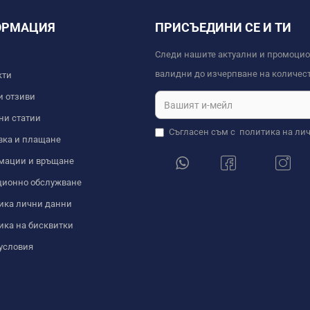
ОРМАЦИЯ
ПРИСЪЕДИНИ СЕ И ТИ
Следи нашите актуални и промоци
валидни до изчерпване на количест
кти
и отзиви
ни статии
Съгласен съм с
политика на ли
вка и плащане
мации и връщане
ционно обслужване
ика лични данни
ика на бисквитки
условия