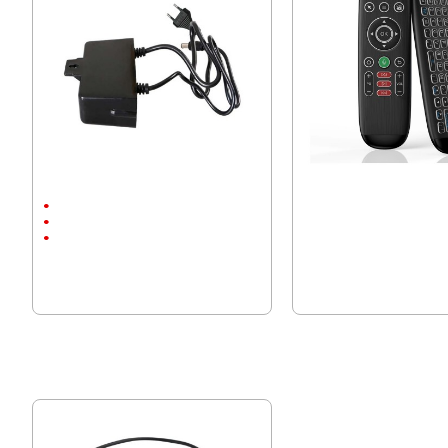
Захранващ Адаптер 12V / 2A
Безжично дистанционно
клавиатура AirMouse M6
С щепсел
12V/2A
С Кабел
20.40 € (39.90 лв.)
5.11 € (9.99 лв.)
15.33 € (29.98 лв.)