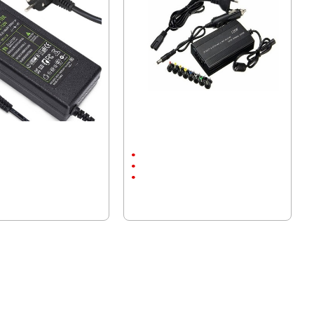
даптер 12V/5A - 60W,
Универсално Зарядно за лаптоп 12V
и 220V - 120W
тен
Към запалка и 220V
ение, камери
Универсално
12-20V
01 лв.)
22.50 € (44.01 лв.)
.36 лв.)
17.89 € (34.99 лв.)