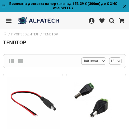
Безплатна доставка на поръчки над 153.39 € (300лв) до ОФИС
със SPEEDY
ПРОИЗВОДИТЕЛ
TENDTOP
TENDTOP