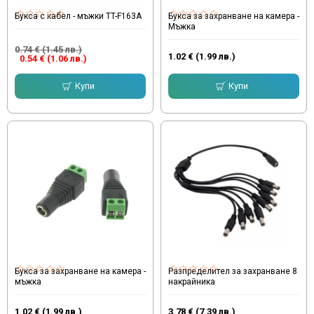
Букса с кабел - мъжки TT-F163A
Букса за захранване на камера -
Мъжка
0.74 € (1.45 лв.)
1.02 € (1.99 лв.)
0.54 € (1.06 лв.)
Купи
Купи
Букса за захранване на камера -
Разпределител за захранване 8
мъжка
накрайника
1.02 € (1.99 лв.)
3.78 € (7.39 лв.)