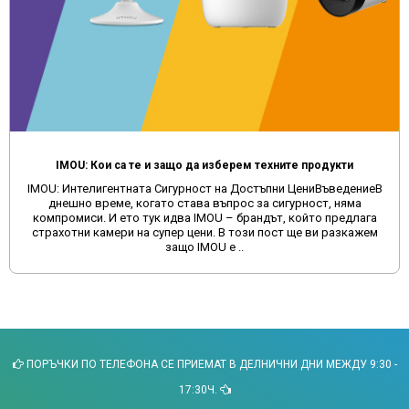
IMOU: Кои са те и защо да изберем техните продукти
IMOU: Интелигентната Сигурност на Достъпни ЦениВъведениеВ
днешно време, когато става въпрос за сигурност, няма
компромиси. И ето тук идва IMOU – брандът, който предлага
страхотни камери на супер цени. В този пост ще ви разкажем
защо IMOU е ..
ПОРЪЧКИ ПО ТЕЛЕФОНА СЕ ПРИЕМАТ В ДЕЛНИЧНИ ДНИ МЕЖДУ 9:30 -
17:30Ч.