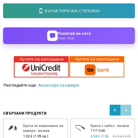
БЪРЗА ПОРЪЧКА С ТЕЛЕФОН
Попитай ни сега
Viber Chat
Разгледайте още:
Аксесоари за камери
СВЪРЗАНИ ПРОДУКТИ
Букса за захранване на
Букса с кабел - мъжки
камера - мъжка
TT-F163A
1.02 € (1.99 лв.)
0.54 € (1.06
0.74 € (1.45