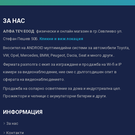
ЗА НАС
АЛФА ТЕЧ ЕООД
физически и онлайн магазин в гр.Севлиево ул.
Стефан Пешев 50Б.
Кликни и виж локация
Вносител на ANDROID мултимедийни системи за автомобили Toyota,
VW, Opel, Mercedes, BMW, Peugeot, Dacia, Seat и много други..
Фирмата разполга с екип за изграждане и продажба на Wi-fi и IP
камери за видеонаблюдение, ние сме с дългогодишен опит в
сферата на видеонаблюдението.
Продажба на соларно осветление за дома и индустриална цел.
Прожектори и челници с акумулаторни батерии и други.
ИНФОРМАЦИЯ
За нас
Контакти