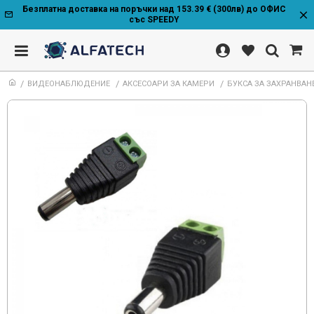
Безплатна доставка на поръчки над 153.39 € (300лв) до ОФИС
със SPEEDY
ВИДЕОНАБЛЮДЕНИЕ
АКСЕСОАРИ ЗА КАМЕРИ
БУКСА ЗА ЗАХРАНВАН