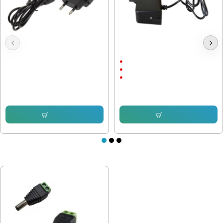
Адаптер 12V / 1A 5.5x2.5
Захранващ Адаптер 12V / 2A
С щепсел
12V/2A
С Кабел
6.39 € (12.50 лв.)
5.11 € (9.99 лв.)
Купи
Купи
ПОСЛЕДНО РАЗГЛЕДАХТЕ