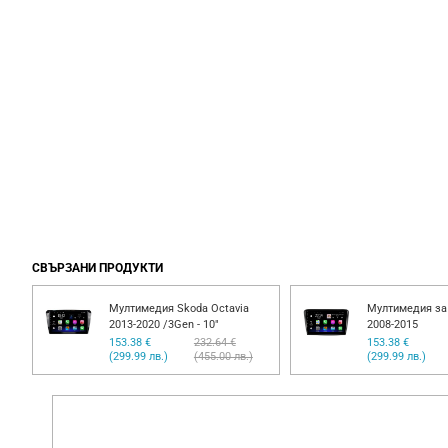
СВЪРЗАНИ ПРОДУКТИ
Мултимедия Skoda Octavia
Мултимедия з
2013-2020 /3Gen - 10"
2008-2015
153.38 €
232.64 €
153.38 €
(299.99 лв.)
(455.00 лв.)
(299.99 лв.)