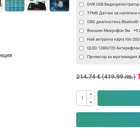
DVR USB Видеорегистрато
TPMS Датчик за налягане 
OBD диагностика Bluetooth
Външен Микрофон 3м.
+9.
Най актуална карта IGo 20
QLED 1280x720 Антирефлек
анция
Протектор за мултимедия An
214.74 € (419.99 лв.)