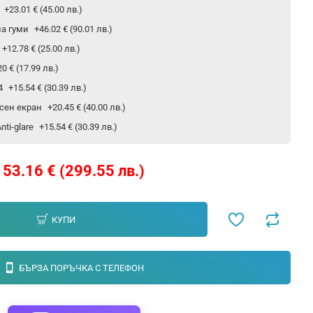
р
+23.01 € (45.00 лв.)
на гуми
+46.02 € (90.01 лв.)
+12.78 € (25.00 лв.)
20 € (17.99 лв.)
24
+15.54 € (30.39 лв.)
сен екран
+20.45 € (40.00 лв.)
ti-glare
+15.54 € (30.39 лв.)
153.16 € (299.55 лв.)
КУПИ
БЪРЗА ПОРЪЧКА С ТЕЛЕФОН