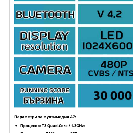
Параметри за мултимедия A7:
Процесор: T3 Quad-Core / 1.3GHz;