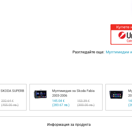
Разгледайте още:
Мултимедии 
а SKODA SUPERB
Мултимедия за Skoda Fabia
Му
2003-2006
20
232.64 €
145.04 €
153.39 €
14
(455.00 лв.)
(283.67 лв.)
(300.00 лв.)
(2
Информация за продукта