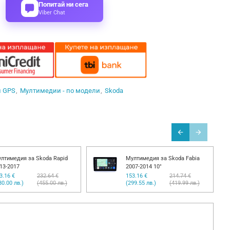
Попитай ни сега
Viber Chat
и GPS
Мултимедии - по модели
Skoda
лтимедия за Skoda Rapid
Мултимедия за Skoda Fabia
13-2017
2007-2014 10"
3.16 €
232.64 €
153.16 €
214.74 €
80.00 лв.)
(455.00 лв.)
(299.55 лв.)
(419.99 лв.)