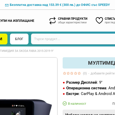
Безплатна доставка над 153.39 € (300 лв.) до ОФИС със SPEEDY
СРАВНИ ПРОДУКТИ
СПИСЪ
КУПИ НА ИЗПЛАЩАНЕ
общи характеристики
преглед
И
БЛОГ
ИМЕДИЯ ЗА SKODA FABIA 2015-2019 9"
МУЛТИМЕДИ
(0)
-
добавете рейти
Размер Дисплей
: 9"
Операционна система
: And
Екстри
: CarPlay & Android 
В наличност
П