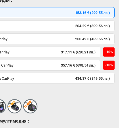
едия :
153.16 € (299.55 лв.)
204.29 € (399.56 лв.)
rPlay
255.42 € (499.56 лв.)
arPlay
317.11 € (620.21 лв.)
-10%
 CarPlay
357.16 € (698.54 лв.)
-10%
 CarPlay
434.37 € (849.55 лв.)
 мултимедия :