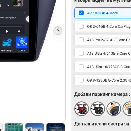
Избери модел на мултим
А7 1/32GB 4-Core
Q8 2/64GB 4-Core CarPlay
A18 Pro 2/32GB 8-Core Ca
A18 Ultra 4/64GB 8-Core C
A18 Ultra+ 6/128GB 8-Core
G9 8/128GB 8-Core 2.0GHz
Добави паркинг камера :
Допълнителни екстри за