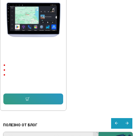
Мултимедия за Skoda Fabia 2007-
2014 10"
10"
Android
CarPlay & Android Auto
214.74 € (419.99 лв.)
153.16 € (299.55 лв.)
Купи
ПОЛЕЗНО ОТ БЛОГ