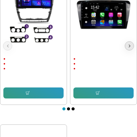
Мултимедия Skoda Octavia 2
Мултимедия Skoda Octavia 2013-
2004-2014
2020 /3Gen - 10"
10.1"
10"
Android
Android
Android Auto
CarPlay & AndroidAuto
232.64 € (455.00 лв.)
232.64 € (455.00 лв.)
153.38 € (299.99 лв.)
153.38 € (299.99 лв.)
Купи
Купи
ПОСЛЕДНО РАЗГЛЕДАХТЕ