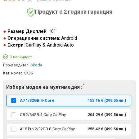
Продукт с 2 години гаранция
Размер Дисплей
: 10"
Операционна система
: Android
Екстри
: CarPlay & Android Auto
В наличност
Skoda
Производител:
Кат. номер:
SK05
Избери модел на мултимедия :
А7 1/32GB 4-Core
153.16 € (299.55 лв.)
Q8 2/64GB 4-Core CarPlay
204.29 € (399.56 лв.)
A18 Pro 2/32GB 8-Core CarPlay
255.42 € (499.56 лв.)