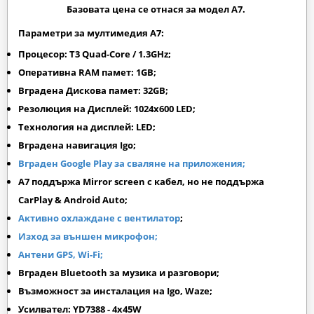
Базовата цена се отнася за модел А7.
Параметри за мултимедия A7:
Процесор: T3 Quad-Core / 1.3GHz;
Оперативна RAM памет: 1GB;
Вградена Дискова памет: 32GB;
Резолюция на Дисплей: 1024х600 LED;
Технология на дисплей: LED;
Вградена навигация Igo;
Вграден Google Play за сваляне на приложения;
A7 поддържа Mirror screen с кабел, но не поддържа
CarPlay & Android Auto;
Активно охлаждане с вентилатор
;
Изход за външен микрофон;
Антени GPS, Wi-Fi;
Вграден Bluetooth за музика и разговори;
Възможност за инсталация на Igo, Waze;
Усилвател: YD7388 - 4x45W