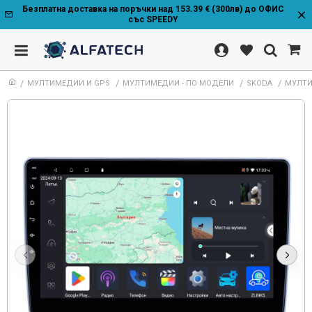
Безплатна доставка на поръчки над 153.39 € (300лв) до ОФИС
със SPEEDY
МУЛТИМЕДИИ И GPS
МУЛТИМЕДИИ - ПО МОДЕЛИ
SKODA
МУЛТИМ