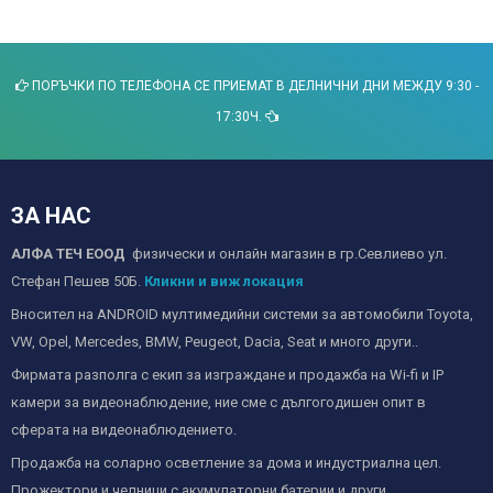
ПОРЪЧКИ ПО ТЕЛЕФОНА СЕ ПРИЕМАТ В ДЕЛНИЧНИ ДНИ МЕЖДУ 9:30 -
17:30Ч.
ЗА НАС
АЛФА ТЕЧ ЕООД
физически и онлайн магазин в гр.Севлиево ул.
Стефан Пешев 50Б.
Кликни и виж локация
Вносител на ANDROID мултимедийни системи за автомобили Toyota,
VW, Opel, Mercedes, BMW, Peugeot, Dacia, Seat и много други..
Фирмата разполга с екип за изграждане и продажба на Wi-fi и IP
камери за видеонаблюдение, ние сме с дългогодишен опит в
сферата на видеонаблюдението.
Продажба на соларно осветление за дома и индустриална цел.
Прожектори и челници с акумулаторни батерии и други.