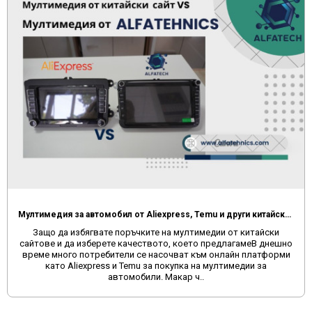
Мултимедия за автомобил от Aliexpress, Temu и други китайски сайтове
Защо да избягвате поръчките на мултимедии от китайски
сайтове и да изберете качеството, което предлагамеВ днешно
време много потребители се насочват към онлайн платформи
като Aliexpress и Temu за покупка на мултимедии за
автомобили. Макар ч..