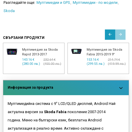
Разгледайте още:
Мултимедии и GPS
Мултимедии - по модели
Skoda
СВЪРЗАНИ ПРОДУКТИ
Мултимедия за Skoda
Мултимедия за Skoda
Rapid 2013-2017
Fabia 2015-2019 9"
143.16 €
232.64 €
153.16 €
214.74 €
(280.00 лв.)
(455.00 лв.)
(299.55 лв.)
(419.99 лв.)
Информация за продукта
Мултимедийна система с 9" LCD/QLED дисплей, Android Най
актуална версия за
Skoda Fabia
поколение 2007-2014
година
.
Меню на български език, безплатна Android
актуализация в реално време. Активно охлаждане с