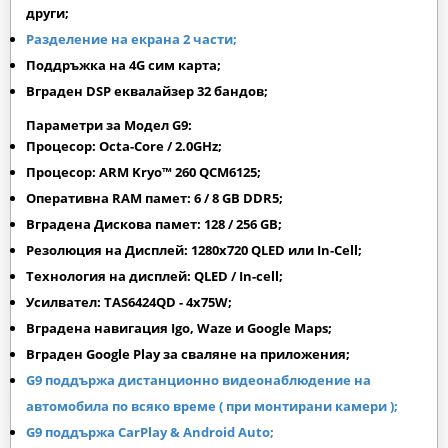
други;
Разделение на екрана 2 части;
Поддръжка на 4G сим карта;
Вграден DSP еквалайзер 32 бандов;
Параметри за Модел G9:
Процесор: Octa-Core / 2.0GHz;
Процесор: ARM Kryo™ 260 QCM6125;
Оперативна RAM памет: 6 / 8 GB DDR5;
Вградена Дискова памет: 128 / 256 GB;
Резолюция на Дисплей: 1280х720 QLED или In-Cell;
Технология на дисплей: QLED / In-cell;
Усилвател: TAS6424QD - 4x75W;
Вградена навигация Igo, Waze и Google Maps;
Вграден
Google Play
за сваляне на приложения;
G9 поддържа дистанционно видеонаблюдение на
автомобила по всяко време ( при монтирани камери );
G9 поддържа CarPlay & Android Auto;