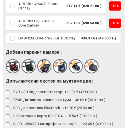
A18 Ultra 4/64GB 8-Core
317.11 € (620.21 лв.)
-10%
CarPlay
A18 Ultra+ 6/128GB 8-
357.16 € (698.54 лв.)
-10%
Core CarPlay
G9 8/128GB 8-Core 2.0GHz CarPlay
434.37 € (849.55 лв.)
Добави паркинг камера :
Допълнителни екстри за мултимедия :
DVR USB Видеорегистратор
+23.01 € (45.00 лв.)
TPMS Датчик за налягане на гуми
+46.02 € (90.01 лв.)
OBD диагностика Bluetooth
+12.78 € (25.00 лв.)
Най актуална карта IGo 2024
+15.54 € (30.39 лв.)
QLED 1280x720 Антирефлексен екран
+20.45 € (40.00 лв.)