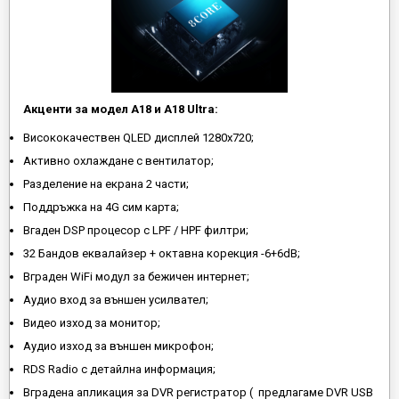
Акценти за модел A18 и A18 Ultra:
Висококачествен QLED дисплей 1280х720;
Активно охлаждане с вентилатор;
Разделение на екрана 2 части;
Поддръжка на 4G сим карта;
Вгаден DSP процесор с LPF / HPF филтри;
32 Бандов еквалайзер + октавна корекция -6+6dB;
Вграден WiFi модул за бежичен интернет;
Аудио вход за външен усилвател;
Видео изход за монитор;
Аудио изход за външен микрофон;
RDS Radio с детайлна информация;
Вградена апликация за DVR регистратор ( предлагаме DVR USB