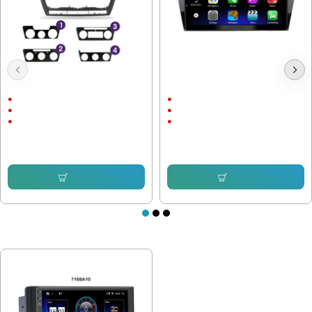
Мултимедия Skoda Octavia 2
Мултимедия Skoda Octavia 2013-
2004-2014
2020 /3Gen - 10"
10.1"
10"
Android
Android
Android Auto
CarPlay & AndroidAuto
232.64 € (455.00 лв.)
232.64 € (455.00 лв.)
153.38 € (299.99 лв.)
153.38 € (299.99 лв.)
Купи
Купи
ПОСЛЕДНО РАЗГЛЕДАХТЕ