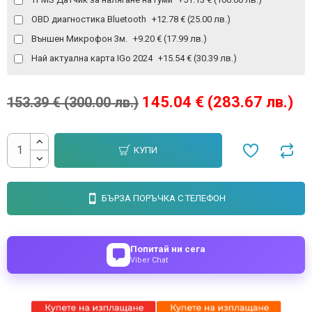
OBD диагностика Bluetooth
+12.78 € (25.00 лв.)
Външен Микрофон 3м.
+9.20 € (17.99 лв.)
Най актуална карта IGo 2024
+15.54 € (30.39 лв.)
145.04 € (283.67 лв.)
153.39 € (300.00 лв.)
КУПИ
БЪРЗА ПОРЪЧКА С ТЕЛЕФОН
Попитай ни сега
Viber Chat