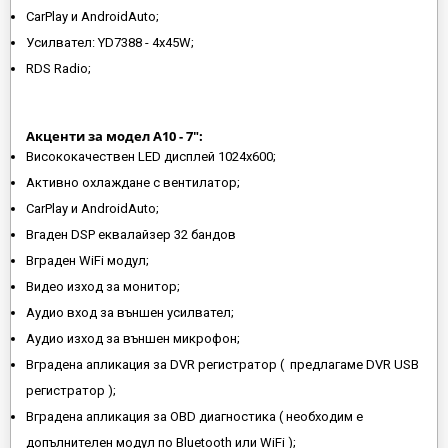
CarPlay и AndroidAuto;
Усилвател: YD7388 - 4x45W;
RDS Radio;
Акценти за модел A10 - 7":
Висококачествен LED дисплей 1024х600;
Активно охлаждане с вентилатор;
CarPlay и AndroidAuto;
Вгаден DSP еквалайзер 32 бандов
Вграден WiFi модул;
Видео изход за монитор;
Аудио вход за външен усилвател;
Аудио изход за външен микрофон;
Вградена апликация за DVR регистратор ( предлагаме DVR USB
регистратор );
Вградена апликация за OBD диагностика ( необходим е
допълнителен модул по Bluetooth или WiFi );