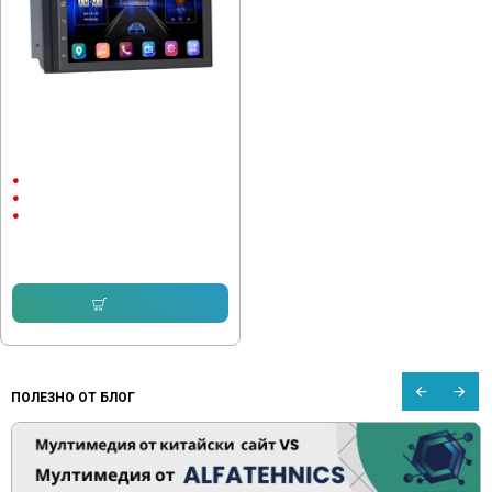
Мултимедия за Skoda Fabia 2003-
2006
7"
Android
CarPlay & Android Auto
153.39 € (300.00 лв.)
145.04 € (283.67 лв.)
Купи
ПОЛЕЗНО ОТ БЛОГ