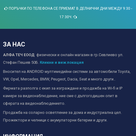
ПОРЪЧКИ ПО ТЕЛЕФОНА СЕ ПРИЕМАТ В ДЕЛНИЧНИ ДНИ МЕЖДУ 9:30 -
17:30Ч.
ЗА НАС
АЛФА ТЕЧ ЕООД
физически и онлайн магазин в гр.Севлиево ул.
Стефан Пешев 50Б.
Кликни и виж локация
Вносител на ANDROID мултимедийни системи за автомобили Toyota,
VW, Opel, Mercedes, BMW, Peugeot, Dacia, Seat и много други..
Фирмата разполга с екип за изграждане и продажба на Wi-fi и IP
камери за видеонаблюдение, ние сме с дългогодишен опит в
сферата на видеонаблюдението.
Продажба на соларно осветление за дома и индустриална цел.
Прожектори и челници с акумулаторни батерии и други.