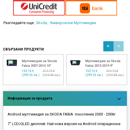
Разгледайте още:
Skoda
Универсални Мултимедии
СВЪРЗАНИ ПРОДУКТИ
Мултимедия за Skoda
Мултимедия за Skoda
Fabia 2007-2014 10"
Fabia 2015-2019 9"
153.16 €
214.74 €
153.16 €
214.74 €
(299.55 лв.)
(419.99 лв.)
(299.55 лв.)
(419.99 лв.)
Информация за продукта
Android мултимедия за SKODA FABIA поколение 2003 - 2006г.
7" LCD/QLED дисплей. Най нова версия на Android операционна