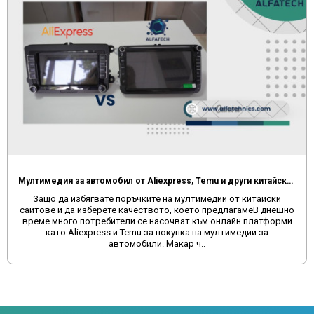
Мултимедия за автомобил от Aliexpress, Temu и други китайски сайтове
Защо да избягвате поръчките на мултимедии от китайски
сайтове и да изберете качеството, което предлагамеВ днешно
време много потребители се насочват към онлайн платформи
като Aliexpress и Temu за покупка на мултимедии за
автомобили. Макар ч..