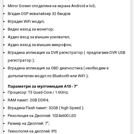
Mirror Screen споделяне на екрана Android и IoS;
Вгаден DSP еквалайзер 32 бандов
Вграден WiFi модул;
Видео изход за монитор;
Аудио вход за външен усилвател;
Аудио изход за външен микрофон;
Вградена апликация за DVR регистратор ( предлагаме DVR USB
регистратор );
Вградена апликация за OBD диагностика ( необходим е
допълнителен модул по Bluetooth или WiFi );
Параметри за мултимедия A10 - 7"
Процесор: T3 Quad-Core / 1.6GHz;
RAM памет: 2GB DDR4;
Вградена Flash памет: 32GB ( high Speed );
Резолюция на Дисплей: 1024х600 LED
Размер на Дисплей: 7";
Технология на дисплей: IPS