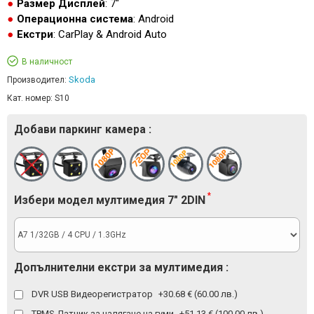
Размер Дисплей
: 7"
Операционна система
: Android
Екстри
: CarPlay & Android Auto
В наличност
Skoda
Производител:
Кат. номер:
S10
Добави паркинг камера :
Избери модел мултимедия 7" 2DIN
Допълнителни екстри за мултимедия :
DVR USB Видеорегистратор
+30.68 € (60.00 лв.)
TPMS Датчик за налягане на гуми
+51.13 € (100.00 лв.)