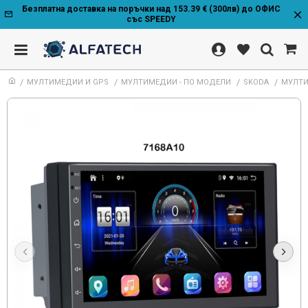
Безплатна доставка на поръчки над 153.39 € (300лв) до ОФИС
със SPEEDY
МУЛТИМЕДИИ И GPS
МУЛТИМЕДИИ - ПО МОДЕЛИ
SKODA
МУЛТИМ