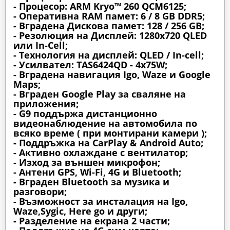
- Процесор: ARM Kryo™ 260 QCM6125;
- Оперативна RAM памет: 6 / 8 GB DDR5;
- Вградена Дискова памет: 128 / 256 GB;
- Резолюция на Дисплей: 1280х720 QLED
или In-Cell;
- Технология на дисплей: QLED / In-cell;
- Усилвател: TAS6424QD - 4x75W;
- Вградена навигация Igo, Waze и Google
Maps;
- Вграден Google Play за сваляне на
приложения;
- G9 поддържа дистанционно
видеонаблюдение на автомобила по
всяко време ( при монтирани камери );
- Поддръжка на CarPlay & Android Auto;
- Активно охлаждане с вентилатор;
- Изход за външен микрофон;
- Антени GPS, Wi-Fi, 4G и Bluetooth;
- Вграден Bluetooth за музика и
разговори;
- Възможност за инсталация на Igo,
Waze,Sygic, Here go и други;
- Разделение на екрана 2 части;