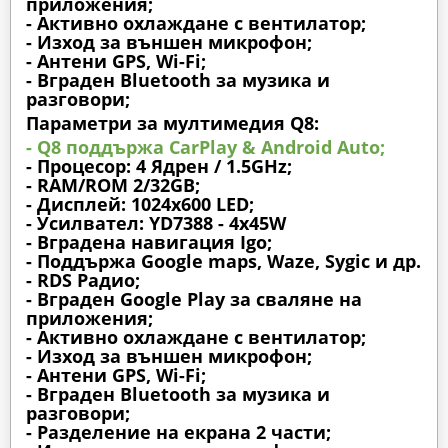
приложения;
- Активно охлаждане с вентилатор;
- Изход за външен микрофон;
- Антени GPS, Wi-Fi;
- Вграден Bluetooth за музика и
разговори;
Параметри за мултимедия Q8:
- Q8 поддържа CarPlay & Android Auto;
- Процесор: 4 Ядрен / 1.5GHz;
- RAM/ROM 2/32GB;
- Дисплей: 1024х600 LED;
- Усилвател: YD7388 - 4x45W
- Вградена навигация Igo;
- Поддържа Google maps, Waze, Sygic и др.
- RDS Радио;
- Вграден Google Play за сваляне на
приложения;
- Активно охлаждане с вентилатор;
- Изход за външен микрофон;
- Антени GPS, Wi-Fi;
- Вграден Bluetooth за музика и
разговори;
- Разделение на екрана 2 части;