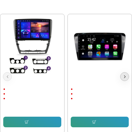
МОЖЕ ДА ХАРЕСАТЕ ОЩЕ
Мултимедия Skoda Octavia 2
Мултимедия Skoda Octavia 2013-
2004-2014
2020 /3Gen - 10"
10.1"
10"
Android
Android
Android Auto
CarPlay & AndroidAuto
232.64 € (455.00 лв.)
232.64 € (455.00 лв.)
153.38 € (299.99 лв.)
153.38 € (299.99 лв.)
Купи
Купи