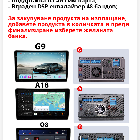
- Поддръжка на 4G сим карта;
- Вграден DSP еквалайзер 48 бандов;
За закупуване продукта на изплащане,
добавете продукта в количката и преди
финализиране изберете желаната
банка.