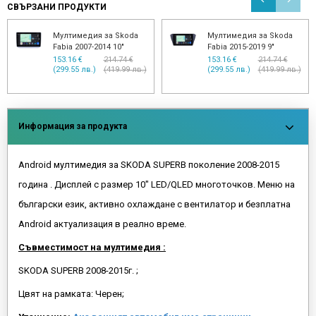
СВЪРЗАНИ ПРОДУКТИ
Мултимедия за Skoda
Мултимедия за Skoda
Fabia 2007-2014 10"
Fabia 2015-2019 9"
153.16 €
214.74 €
153.16 €
214.74 €
(299.55 лв.)
(419.99 лв.)
(299.55 лв.)
(419.99 лв.)
Информация за продукта
Android мултимедия зa SKODA SUPERB поколение 2008-2015
година . Дисплей с размер 10" LED/QLED многоточков. Меню на
български език, активно охлаждане с вентилатор и безплатна
Android актуализация в реално време.
Съвместимост на мултимедия :
SKODA SUPERB 2008-2015г. ;
Цвят на рамката: Черен;