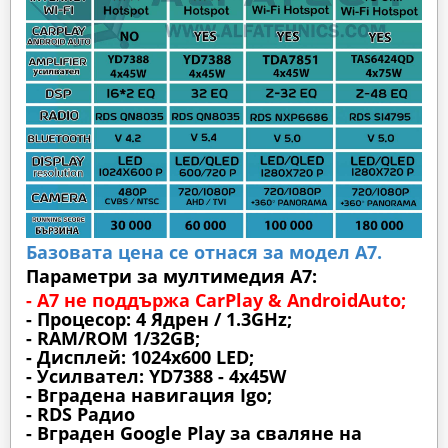
Базовата цена се отнася за модел А7.
Параметри за мултимедия A7:
- A7 не поддържа CarPlay & AndroidAuto;
- Процесор: 4 Ядрен / 1.3GHz;
- RAM/ROM 1/32GB;
- Дисплей: 1024х600 LED;
- Усилвател: YD7388 - 4x45W
- Вградена навигация Igo;
- RDS Радио
- Вграден Google Play за сваляне на