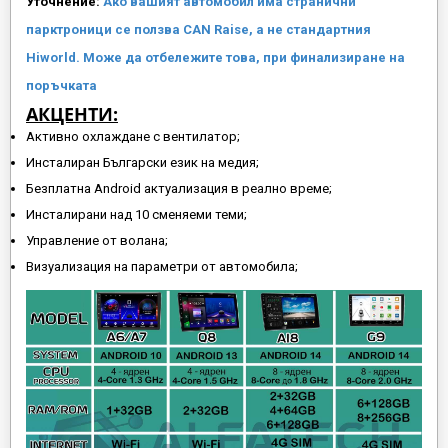
Уточнение:
Ако вашият автомобил има странични
парктроници се ползва CAN Raise, а не стандартния
Hiworld. Може да отбележите това, при финализиране на
поръчката
АКЦЕНТИ:
Активно охлаждане с вентилатор;
Инсталиран Български език на медия;
Безплатна Android актуализация в реално време;
Инсталирани над 10 сменяеми теми;
Управление от волана;
Визуализация на параметри от автомобила;