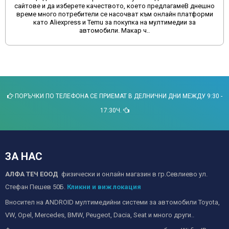
сайтове и да изберете качеството, което предлагамеВ днешно
време много потребители се насочват към онлайн платформи
като Aliexpress и Temu за покупка на мултимедии за
автомобили. Макар ч..
ПОРЪЧКИ ПО ТЕЛЕФОНА СЕ ПРИЕМАТ В ДЕЛНИЧНИ ДНИ МЕЖДУ 9:30 -
17:30Ч.
ЗА НАС
АЛФА ТЕЧ ЕООД
физически и онлайн магазин в гр.Севлиево ул.
Стефан Пешев 50Б.
Кликни и виж локация
Вносител на ANDROID мултимедийни системи за автомобили Toyota,
VW, Opel, Mercedes, BMW, Peugeot, Dacia, Seat и много други..