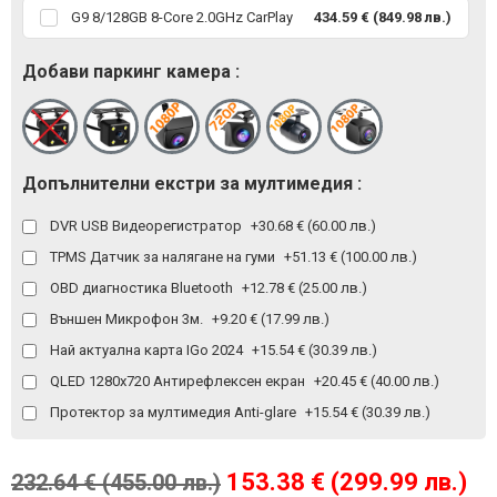
G9 8/128GB 8-Core 2.0GHz CarPlay
434.59 € (849.98 лв.)
Добави паркинг камера :
Допълнителни екстри за мултимедия :
DVR USB Видеорегистратор
+30.68 € (60.00 лв.)
TPMS Датчик за налягане на гуми
+51.13 € (100.00 лв.)
OBD диагностика Bluetooth
+12.78 € (25.00 лв.)
Външен Микрофон 3м.
+9.20 € (17.99 лв.)
Най актуална карта IGo 2024
+15.54 € (30.39 лв.)
QLED 1280x720 Антирефлексен екран
+20.45 € (40.00 лв.)
Протектор за мултимедия Anti-glare
+15.54 € (30.39 лв.)
153.38 € (299.99 лв.)
232.64 € (455.00 лв.)