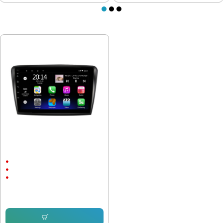
ПОСЛЕДНО РАЗГЛЕДАХТЕ
Мултимедия за SKODA SUPERB
2008-2015
10"
Android
CarPlay
232.64 € (455.00 лв.)
153.38 € (299.99 лв.)
Купи