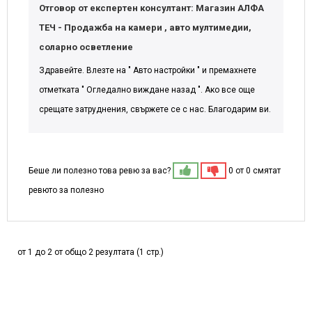
Отговор от експертен консултант: Магазин АЛФА
ТЕЧ - Продажба на камери , авто мултимедии,
соларно осветление
Здравейте. Влезте на " Авто настройки " и премахнете
отметката " Огледално виждане назад ". Ако все още
срещате затруднения, свържете се с нас. Благодарим ви.
Беше ли полезно това ревю за вас?
0 от 0 смятат
ревюто за полезно
от 1 до 2 от общо 2 резултата (1 стр.)