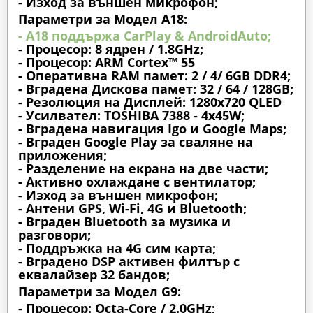
- Изход за външен микрофон;
Параметри за Модел A18:
- A18 поддържа CarPlay & AndroidAuto;
- Процесор: 8 ядрен / 1.8GHz;
- Процесор: ARM Cortex™ 55
- Оперативна RAM памет: 2 / 4/ 6GB DDR4;
- Вградена Дискова памет: 32 / 64 / 128GB;
- Резолюция на Дисплей: 1280х720 QLED
- Усилвател: TOSHIBA 7388 - 4x45W;
- Вградена навигация Igo и Google Maps;
- Вграден Google Play за сваляне на
приложения;
- Разделение на екрана на две части;
- Активно охлаждане с вентилатор;
- Изход за външен микрофон;
- Антени GPS, Wi-Fi, 4G и Bluetooth;
- Вграден Bluetooth за музика и
разговори;
- Поддръжка на 4G сим карта;
- Вградено DSP активен филтър с
еквалайзер 32 бандов;
Параметри за Модел G9:
- Процесор: Octa-Core / 2.0GHz;