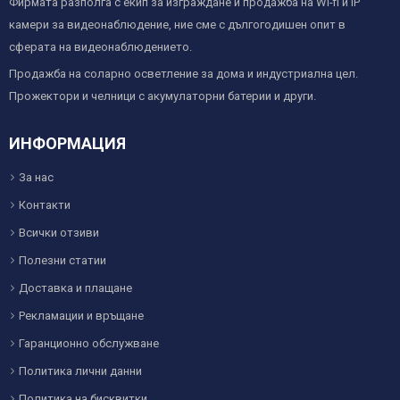
Фирмата разполга с екип за изграждане и продажба на Wi-fi и IP
камери за видеонаблюдение, ние сме с дългогодишен опит в
сферата на видеонаблюдението.
Продажба на соларно осветление за дома и индустриална цел.
Прожектори и челници с акумулаторни батерии и други.
ИНФОРМАЦИЯ
За нас
Контакти
Всички отзиви
Полезни статии
Доставка и плащане
Рекламации и връщане
Гаранционно обслужване
Политика лични данни
Политика на бисквитки