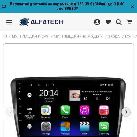
Безплатна доставка на поръчки над 153.39 € (300лв) до ОФИС
със SPEEDY
МУЛТИМЕДИИ И GPS
МУЛТИМЕДИИ - ПО МОДЕЛИ
SKODA
МУЛТИ