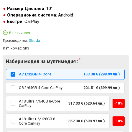
Размер Дисплей
: 10"
Операционна система
: Android
Екстри
: CarPlay
В наличност
Skoda
Производител:
Кат. номер:
SK3
Избери модел на мултимедия :
А7 1/32GB 4-Core
153.38 € (299.99 лв.)
Q8 2/64GB 4-Core CarPlay
204.51 € (399.99 лв.)
A18 Ultra 4/64GB 8-Core
317.33 € (620.64 лв.)
-10%
CarPlay
A18 Ultra+ 6/128GB 8-
357.38 € (698.97 лв.)
-10%
Core CarPlay