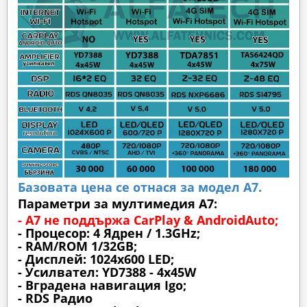
Базовата цена се отнася за модел А7.
Параметри за мултимедия A7:
- A7 не поддържа CarPlay & AndroidAuto;
- Процесор: 4 Ядрен / 1.3GHz;
- RAM/ROM 1/32GB;
- Дисплей: 1024х600 LED;
- Усилвател: YD7388 - 4x45W
- Вградена навигация Igo;
- RDS Радио