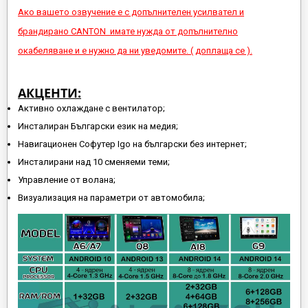
Ако вашето озвучение е с допълнителен усилвател и
брандирано CANTON имате нужда от допълнително
окабеляване и е нужно да ни уведомите. ( доплаща се ).
АКЦЕНТИ:
Активно охлаждане с вентилатор;
Инсталиран Български език на медия;
Навигационен Софутер Igo на български без интернет;
Инсталирани над 10 сменяеми теми;
Управление от волана;
Визуализация на параметри от автомобила;