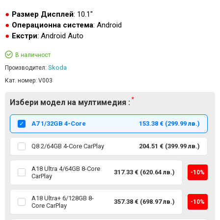
Размер Дисплей
: 10.1"
Операционна система
: Android
Екстри
: Android Auto
В наличност
Skoda
Производител:
Кат. номер:
V003
Избери модел на мултимедия :
А7 1/32GB 4-Core
153.38 € (299.99 лв.)
Q8 2/64GB 4-Core CarPlay
204.51 € (399.99 лв.)
A18 Ultra 4/64GB 8-Core
317.33 € (620.64 лв.)
-10%
CarPlay
A18 Ultra+ 6/128GB 8-
357.38 € (698.97 лв.)
-10%
Core CarPlay