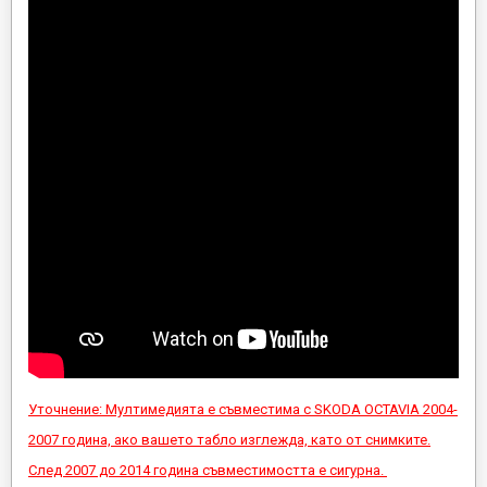
Уточнение: Мултимедията е съвместима с SKODA OCTAVIA 2004-
2007 година, ако вашето табло изглежда, като от снимките.
След 2007 до 2014 година съвместимостта е сигурна.