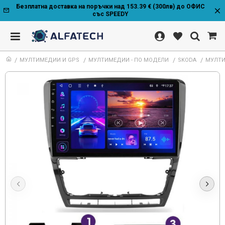
Безплатна доставка на поръчки над 153.39 € (300лв) до ОФИС
със SPEEDY
МУЛТИМЕДИИ И GPS
МУЛТИМЕДИИ - ПО МОДЕЛИ
SKODA
МУЛТИМ