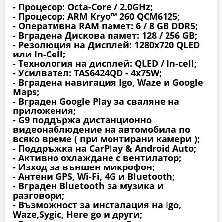
- Процесор: Octa-Core / 2.0GHz;
- Процесор: ARM Kryo™ 260 QCM6125;
- Оперативна RAM памет: 6 / 8 GB DDR5;
- Вградена Дискова памет: 128 / 256 GB;
- Резолюция на Дисплей: 1280х720 QLED
или In-Cell;
- Технология на дисплей: QLED / In-cell;
- Усилвател: TAS6424QD - 4x75W;
- Вградена навигация Igo, Waze и Google
Maps;
- Вграден Google Play за сваляне на
приложения;
- G9 поддържа дистанционно
видеонаблюдение на автомобила по
всяко време ( при монтирани камери );
- Поддръжка на CarPlay & Android Auto;
- Активно охлаждане с вентилатор;
- Изход за външен микрофон;
- Антени GPS, Wi-Fi, 4G и Bluetooth;
- Вграден Bluetooth за музика и
разговори;
- Възможност за инсталация на Igo,
Waze,Sygic, Here go и други;