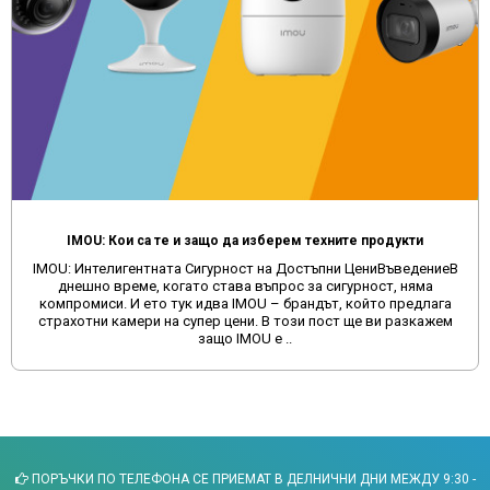
 Кои са те и защо да изберем техните продукти
лигентната Сигурност на Достъпни ЦениВъведениеВ
Защо да
време, когато става въпрос за сигурност, няма
сайтове и 
и. И ето тук идва IMOU – брандът, който предлага
време мно
 камери на супер цени. В този пост ще ви разкажем
като 
защо IMOU е ..
ПОРЪЧКИ ПО ТЕЛЕФОНА СЕ ПРИЕМАТ В ДЕЛНИЧНИ ДНИ МЕЖДУ 9:30 -