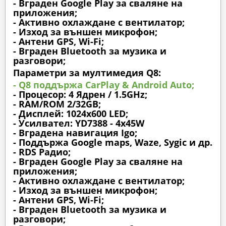
- Вграден Google Play за сваляне на
приложения;
- Активно охлаждане с вентилатор;
- Изход за външен микрофон;
- Антени GPS, Wi-Fi;
- Вграден Bluetooth за музика и
разговори;
Параметри за мултимедия Q8:
- Q8 поддържа CarPlay & Android Auto;
- Процесор: 4 Ядрен / 1.5GHz;
- RAM/ROM 2/32GB;
- Дисплей: 1024х600 LED;
- Усилвател: YD7388 - 4x45W
- Вградена навигация Igo;
- Поддържа Google maps, Waze, Sygic и др.
- RDS Радио;
- Вграден Google Play за сваляне на
приложения;
- Активно охлаждане с вентилатор;
- Изход за външен микрофон;
- Антени GPS, Wi-Fi;
- Вграден Bluetooth за музика и
разговори;