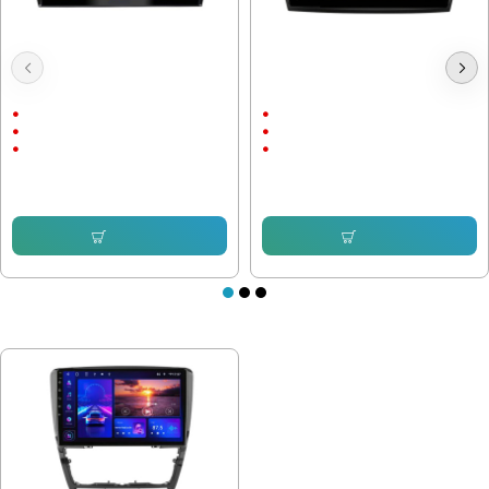
Мултимедия Skoda Octavia 2013-
Мултимедия за SKODA SUPERB
2020 /3Gen - 10"
2008-2015
10"
10"
Android
Android
CarPlay & AndroidAuto
CarPlay
232.64 € (455.00 лв.)
232.64 € (455.00 лв.)
153.38 € (299.99 лв.)
153.38 € (299.99 лв.)
Купи
Купи
ПОСЛЕДНО РАЗГЛЕДАХТЕ