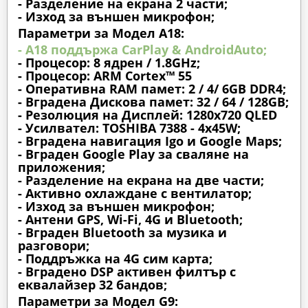
- Разделение на екрана 2 части;
- Изход за външен микрофон;
Параметри за Модел A18:
- A18 поддържа CarPlay & AndroidAuto;
- Процесор: 8 ядрен / 1.8GHz;
- Процесор: ARM Cortex™ 55
- Оперативна RAM памет: 2 / 4/ 6GB DDR4;
- Вградена Дискова памет: 32 / 64 / 128GB;
- Резолюция на Дисплей: 1280х720 QLED
- Усилвател: TOSHIBA 7388 - 4x45W;
- Вградена навигация Igo и Google Maps;
- Вграден Google Play за сваляне на
приложения;
- Разделение на екрана на две части;
- Активно охлаждане с вентилатор;
- Изход за външен микрофон;
- Антени GPS, Wi-Fi, 4G и Bluetooth;
- Вграден Bluetooth за музика и
разговори;
- Поддръжка на 4G сим карта;
- Вградено DSP активен филтър с
еквалайзер 32 бандов;
Параметри за Модел G9: