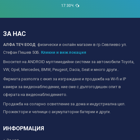
17:30Ч.
ЗА НАС
АЛФА ТЕЧ ЕООД
физически и онлайн магазин в гр.Севлиево ул.
Стефан Пешев 50Б.
Кликни и виж локация
Вносител на ANDROID мултимедийни системи за автомобили Toyota,
VW, Opel, Mercedes, BMW, Peugeot, Dacia, Seat и много други..
Фирмата разполга с екип за изграждане и продажба на Wi-fi и IP
камери за видеонаблюдение, ние сме с дългогодишен опит в
сферата на видеонаблюдението.
Продажба на соларно осветление за дома и индустриална цел.
Прожектори и челници с акумулаторни батерии и други.
ИНФОРМАЦИЯ