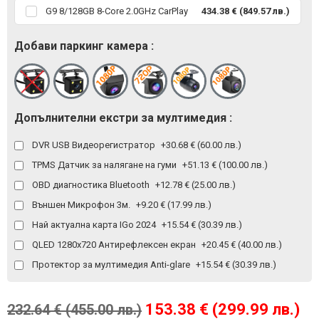
G9 8/128GB 8-Core 2.0GHz CarPlay
434.38 € (849.57 лв.)
Добави паркинг камера :
Допълнителни екстри за мултимедия :
DVR USB Видеорегистратор
+30.68 € (60.00 лв.)
TPMS Датчик за налягане на гуми
+51.13 € (100.00 лв.)
OBD диагностика Bluetooth
+12.78 € (25.00 лв.)
Външен Микрофон 3м.
+9.20 € (17.99 лв.)
Най актуална карта IGo 2024
+15.54 € (30.39 лв.)
QLED 1280x720 Антирефлексен екран
+20.45 € (40.00 лв.)
Протектор за мултимедия Anti-glare
+15.54 € (30.39 лв.)
153.38 € (299.99 лв.)
232.64 € (455.00 лв.)