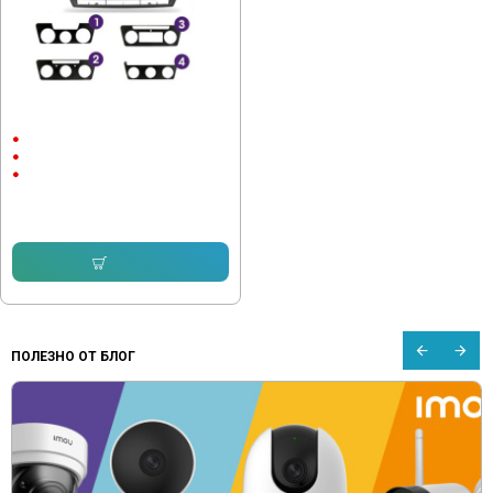
Мултимедия Skoda Octavia 2
2004-2014
10.1"
Android
Android Auto
232.64 € (455.00 лв.)
153.38 € (299.99 лв.)
Купи
ПОЛЕЗНО ОТ БЛОГ