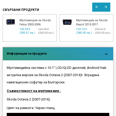
СВЪРЗАНИ ПРОДУКТИ
тимедия за Skoda
Мултимедия за Skoda
Мулт
ia 2003-2006
Rapid 2013-2017
Fabia
04 €
153.39 €
143.16 €
232.64 €
153.16
.67 лв.)
(300.00 лв.)
(280.00 лв.)
(455.00 лв.)
(299.5
Информация за продукта
Мултимедийна система с 10.1" LCD/QLED дисплей, Android Най-
актуална версия за Skoda Octavia 2 (2007-2014)г. Вградена
навигационен софутер на Български.
Съвместимост на мултимедия :
Skoda Octavia 2 (2007-2014);
Цвят на рамката: Черен гланц;