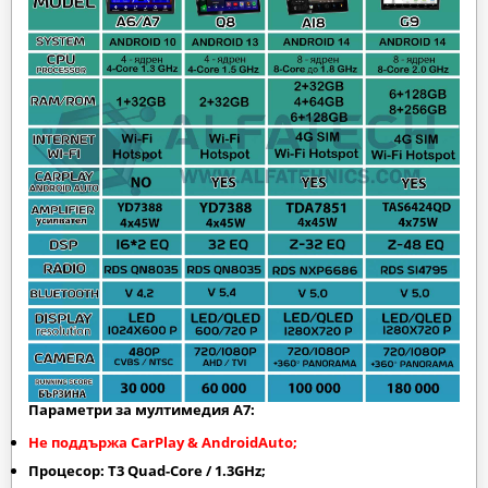
Параметри за мултимедия A7:
Не поддържа CarPlay & AndroidAuto;
Процесор: T3 Quad-Core / 1.3GHz;