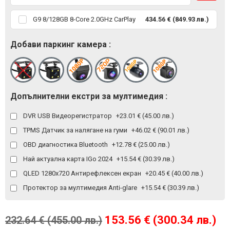
G9 8/128GB 8-Core 2.0GHz CarPlay
434.56 € (849.93 лв.)
Добави паркинг камера :
Допълнителни екстри за мултимедия :
DVR USB Видеорегистратор
+23.01 € (45.00 лв.)
TPMS Датчик за налягане на гуми
+46.02 € (90.01 лв.)
OBD диагностика Bluetooth
+12.78 € (25.00 лв.)
Най актуална карта IGo 2024
+15.54 € (30.39 лв.)
QLED 1280x720 Антирефлексен екран
+20.45 € (40.00 лв.)
Протектор за мултимедия Anti-glare
+15.54 € (30.39 лв.)
153.56 € (300.34 лв.)
232.64 € (455.00 лв.)