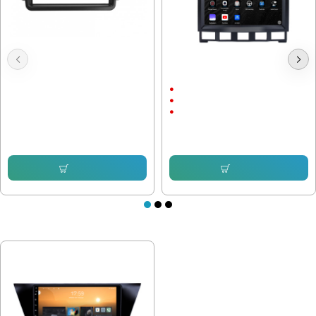
Double Din, VW GOLF 5, Адаптора
Мултимедия за VW Touareg 7L
рамка
2002 - 2010 9"
9"
Android
CarPlay & AndroidAuto
20.45 € (40.00 лв.)
17.89 € (34.99 лв.)
245.42 € (480.00 лв.)
153.38 € (299.99 лв.)
Купи
Купи
ПОСЛЕДНО РАЗГЛЕДАХТЕ