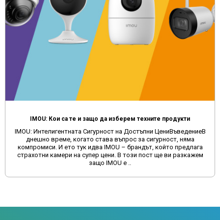
Мултимедия за автомобил от Aliexpress, Temu и други китайски сайтове
Защо да избягвате поръчките на мултимедии от китайски
сайтове и да изберете качеството, което предлагамеВ днешно
време много потребители се насочват към онлайн платформи
като Aliexpress и Temu за покупка на мултимедии за
автомобили. Макар ч..