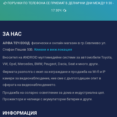
ПОРЪЧКИ ПО ТЕЛЕФОНА СЕ ПРИЕМАТ В ДЕЛНИЧНИ ДНИ МЕЖДУ 9:30 -
17:30Ч.
ЗА НАС
АЛФА ТЕЧ ЕООД
физически и онлайн магазин в гр.Севлиево ул.
Стефан Пешев 50Б.
Кликни и виж локация
Вносител на ANDROID мултимедийни системи за автомобили Toyota,
VW, Opel, Mercedes, BMW, Peugeot, Dacia, Seat и много други..
Фирмата разполга с екип за изграждане и продажба на Wi-fi и IP
камери за видеонаблюдение, ние сме с дългогодишен опит в
сферата на видеонаблюдението.
Продажба на соларно осветление за дома и индустриална цел.
Прожектори и челници с акумулаторни батерии и други.
ИНФОРМАЦИЯ