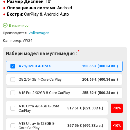
Размер Дисплей
: 10"
Операционна система
: Android
Екстри
: CarPlay & Android Auto
В наличност
Volkswagen
Производител:
Кат. номер:
VW24
Избери модел на мултимедия :
А7 1/32GB 4-Core
153.56 € (300.34 лв.)
Q8 2/64GB 4-Core CarPlay
204.69 € (400.34 лв.)
A18 Pro 2/32GB 8-Core CarPlay
255.82 € (500.34 лв.)
A18 Ultra 4/64GB 8-Core
317.51 € (621.00 лв.)
-10%
CarPlay
A18 Ultra+ 6/128GB 8-
357.56 € (699.33 лв.)
-10%
Core CarPlay