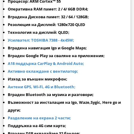
Процесор: ARM Cortex™ 55
Оперативна RAM памет: 2 / 4/ 6GB DDR4;
Вградена Дискова памет: 32 / 64 / 128GB;
Резолюция на Дисплей: 1280х720 QLED
Технология на дисплей: QLED;
Усилвател: TOSHIBA 7388 - 4x45W;
Вградена навигация Igo и Google Maps;
Вграден
Google Play
за сваляне на приложения;
A18 поддържа CarPlay & Android Auto
;
Активно охлаждане с вентилатор;
Изход за външен микрофон;
Антени GPS, Wi-Fi, 4G и Bluetooth;
Вграден Bluetooth за музика и разговори;
Възможност за инсталация на Igo, Waze,Sygic, Here go и
други;
Разделение на екрана 2 части;
Поддръжка на 4G сим карта;
Вграден DSP еквалайзер 32 бандов;