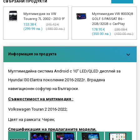
СВЪРЗАНИ ПРОДУКТИ
Мултимедия за VW Golf
Паркинг камера VW
7 2013 - 2017
Passat B7 Golf Jetta
Sharan - Комби вариант
153.38 €
230.08 €
(299.99 лв.)
(450.00 лв.)
45.00 € (88.01 лв.)
Информация за продукта
Мултимедийна система Android с 10" LED/QLED дисплей за
Hyundai I30 Elantra поколение 2016-2022г
.
Вградена
навигационен софутер на Български.
Съвместимост на мултимедия :
Volkswagen Touran 2 2016-2022;
Цвят на рамката: Черен;
Спецификация на предлаганите модели.