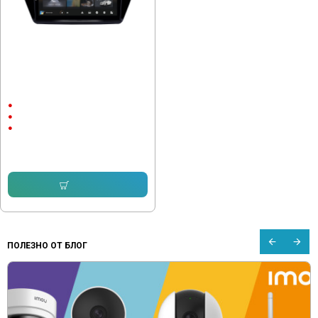
Мултимедия за VW Touran 2 2016
2022
10"
Android
CarPlay & Android Auto
232.64 € (455.00 лв.)
153.56 € (300.34 лв.)
Купи
ПОЛЕЗНО ОТ БЛОГ