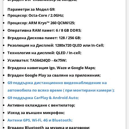
Параметри за Модел G9:
Процесор: Octa-Core / 2.0GHz;
Процесор: ARM Kryo™ 260 QCM6125;
Оперативна RAM памет: 6 / 8 GB DDR5;
Вградена Дискова памет: 128 / 256 GB;
Резолюция на Дисплей: 1280х720 QLED или In-Cell;
Технология на дисплей: QLED / In-cell;
Усилвател: TAS6424QD - 4x75W;
Вградена навигация Igo, Waze и Google Maps;
Вграден
Google Play
за сваляне на приложения;
G9 поддържа дистанционно видеонаблюдение на
автомобила по всяко време ( при монтирани камери );
G9 поддържа CarPlay & Android Auto;
Активно охлаждане с вентилатор;
Изход за външен микрофон;
Антени GPS, Wi-Fi, 4G и Bluetooth;
Вграден Bluetooth за музика и разговори;