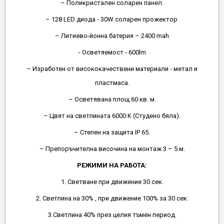
– Поликристален соларен панел.
– 128 LED диода - 30W соларен прожектор
– Литиево-йонна батерия – 2400 mah
- Осветяемост - 600lm
– Изработен от висококачествени материали - метал и
пластмаса.
– Осветявана площ 60 кв. м.
– Цвят на светлината 6000 K (Студено бяла).
– Степен на защита IP 65.
– Препоръчителна височина на монтаж 3 – 5 м.
РЕЖИМИ НА РАБОТА:
1. Светване при движение 30 сек.
2. Светлина на 30% , при движение 100% за 30 сек.
3.Светлина 40% през целия тъмен период.