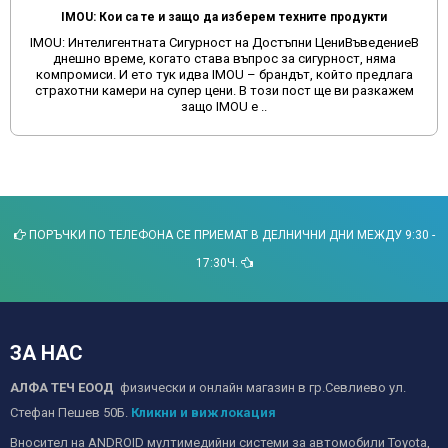
IMOU: Кои са те и защо да изберем техните продукти
IMOU: Интелигентната Сигурност на Достъпни ЦениВъведениеВ
днешно време, когато става въпрос за сигурност, няма
компромиси. И ето тук идва IMOU – брандът, който предлага
страхотни камери на супер цени. В този пост ще ви разкажем
защо IMOU е ..
ПОРЪЧКИ ПО ТЕЛЕФОНА СЕ ПРИЕМАТ В ДЕЛНИЧНИ ДНИ МЕЖДУ 9:30 -
17:30Ч.
ЗА НАС
АЛФА ТЕЧ ЕООД
физически и онлайн магазин в гр.Севлиево ул.
Стефан Пешев 50Б.
Кликни и виж локация
Вносител на ANDROID мултимедийни системи за автомобили Toyota,