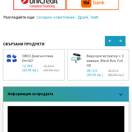
Разгледайте още:
Соларно осветление - Други
testt
СВЪРЗАНИ ПРОДУКТИ
OBD2 Диагностика
Видеорегистратор с 2
Elm327
камери, Black Box, Full
HD
12.78 €
15.34 €
(25.00 лв.)
(30.00 лв.)
28.12 €
46.01 €
(55.00 лв.)
(89.99 лв.)
Информация за продукта