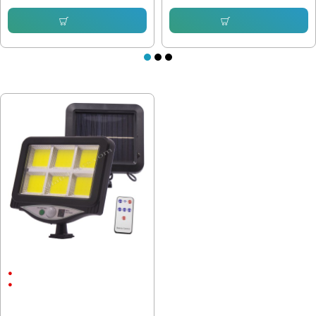
Купи
Купи
ПОСЛЕДНО РАЗГЛЕДАХТЕ
LED прожектор със соларен панел
BK-128 6COB
4Ah
ABS пластмаса
23.01 € (45.00 лв.)