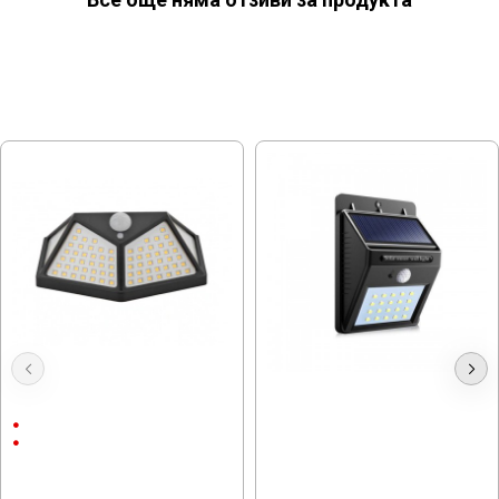
МОЖЕ ДА ХАРЕСАТЕ ОЩЕ
Соларна Стенна лампа 5W с
Градинска лампа LED-609
датчик за движение
2Ah
ABS пластмаса
7.67 € (15.00 лв.)
5.62 € (10.99 лв.)
11.25 € (22.00 лв.)
8.69 € (17.00 лв.)