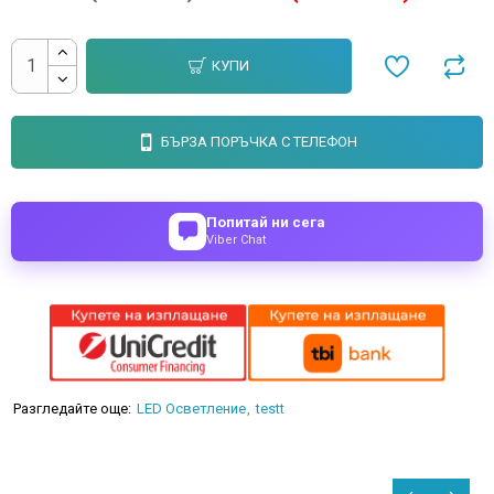
КУПИ
БЪРЗА ПОРЪЧКА С ТЕЛЕФОН
Попитай ни сега
Viber Chat
Разгледайте още:
LED Осветление
testt