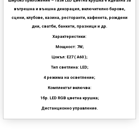
Широко приложение – тази LED цветна крушка е идеална за
вътрешна и външна декорация, включително барове,
сцени, клубове, казина, ресторанти, кафенета, рождени
дни, сватби, банкети, празници и др.
Характеристики:
Мощност: 7W;
Цокъл: E27 ( А60 );
Тип светлина: LED;
4 режима на осветление;
Комплектът включва:
1бр. LED RGB цветна крушка;
Дистанционно управление.
Напишете отзив