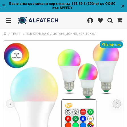
Безплатна доставка на поръчки над 153.39 € (300лв) до ОФИС
със SPEEDY
TESTT
RGB КРУШКА С ДИСТАНЦИОННО, Е27 ЦОКЪЛ
✘Изчерпано