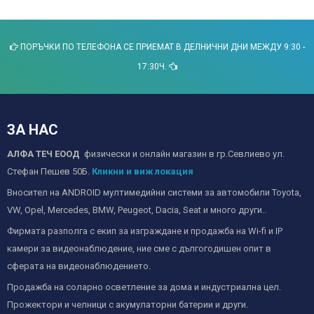
ПОРЪЧКИ ПО ТЕЛЕФОНА СЕ ПРИЕМАТ В ДЕЛНИЧНИ ДНИ МЕЖДУ 9:30 -
17:30Ч.
ЗА НАС
АЛФА ТЕЧ ЕООД
физически и онлайн магазин в гр.Севлиево ул.
Стефан Пешев 50Б.
Кликни и виж локация
Вносител на ANDROID мултимедийни системи за автомобили Toyota,
VW, Opel, Mercedes, BMW, Peugeot, Dacia, Seat и много други..
Фирмата разполга с екип за изграждане и продажба на Wi-fi и IP
камери за видеонаблюдение, ние сме с дългогодишен опит в
сферата на видеонаблюдението.
Продажба на соларно осветление за дома и индустриална цел.
Прожектори и челници с акумулаторни батерии и други.