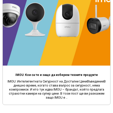
IMOU: Кои са те и защо да изберем техните продукти
IMOU: Интелигентната Сигурност на Достъпни ЦениВъведениеВ
днешно време, когато става въпрос за сигурност, няма
компромиси. И ето тук идва IMOU – брандът, който предлага
страхотни камери на супер цени. В този пост ще ви разкажем
защо IMOU е ..