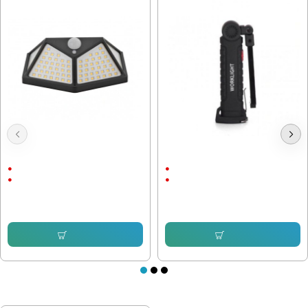
Соларна Стенна лампа 5W с
Акумулаторна LED Лампа с
датчик за движение
магнит
2Ah
3 Режима
ABS пластмаса
Li ion батерия
11.25 € (22.00 лв.)
8.69 € (17.00 лв.)
8.69 € (17.00 лв.)
7.66 € (14.98 лв.)
Купи
Купи
ПОСЛЕДНО РАЗГЛЕДАХТЕ