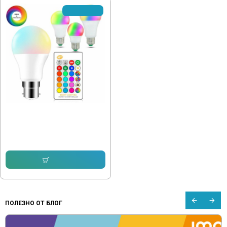
✘Изчерпано
RGB Крушка с дистанционно, Е27
Цокъл
14.57 € (28.50 лв.)
10.22 € (19.99 лв.)
Купи
ПОЛЕЗНО ОТ БЛОГ