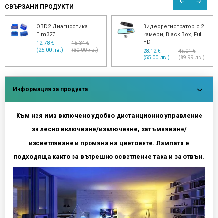
СВЪРЗАНИ ПРОДУКТИ
OBD2 Диагностика
Видеорегистратор с 2
Elm327
камери, Black Box, Full
HD
12.78 €
15.34 €
(25.00 лв.)
(30.00 лв.)
28.12 €
46.01 €
(55.00 лв.)
(89.99 лв.)
Информация за продукта
Към нея има включено удобно дистанционно управление
за лесно включване/изключване, затъмняване/
изсветляване и промяна на цветовете. Лампата е
подходяща както за вътрешно осветление така и за отвън.