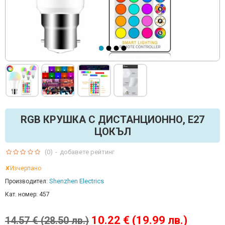
RGB КРУШКА С ДИСТАНЦИОННО, Е27
ЦОКЪЛ
(0)
-
добавете рейтинг
✘Изчерпано
Shenzhen Electrics
Производител:
Кат. номер:
457
10.22 € (19.99 лв.)
14.57 € (28.50 лв.)