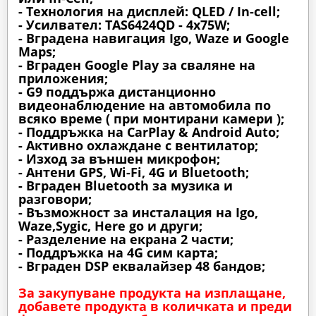
- Технология на дисплей: QLED / In-cell;
- Усилвател: TAS6424QD - 4x75W;
- Вградена навигация Igo, Waze и Google
Maps;
- Вграден Google Play за сваляне на
приложения;
- G9 поддържа дистанционно
видеонаблюдение на автомобила по
всяко време ( при монтирани камери );
- Поддръжка на CarPlay & Android Auto;
- Активно охлаждане с вентилатор;
- Изход за външен микрофон;
- Антени GPS, Wi-Fi, 4G и Bluetooth;
- Вграден Bluetooth за музика и
разговори;
- Възможност за инсталация на Igo,
Waze,Sygic, Here go и други;
- Разделение на екрана 2 части;
- Поддръжка на 4G сим карта;
- Вграден DSP еквалайзер 48 бандов;
За закупуване продукта на изплащане,
добавете продукта в количката и преди