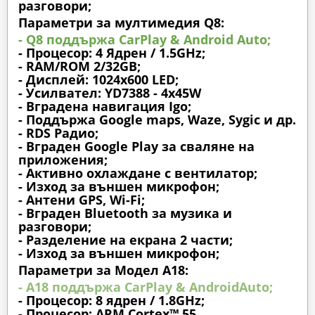
разговори;
Параметри за мултимедия Q8:
- Q8 поддържа CarPlay & Android Auto;
- Процесор: 4 Ядрен / 1.5GHz;
- RAM/ROM 2/32GB;
- Дисплей: 1024х600 LED;
- Усилвател: YD7388 - 4x45W
- Вградена навигация Igo;
- Поддържа Google maps, Waze, Sygic и др.
- RDS Радио;
- Вграден Google Play за сваляне на
приложения;
- Активно охлаждане с вентилатор;
- Изход за външен микрофон;
- Антени GPS, Wi-Fi;
- Вграден Bluetooth за музика и
разговори;
- Разделение на екрана 2 части;
- Изход за външен микрофон;
Параметри за Модел A18:
- A18 поддържа CarPlay & AndroidAuto;
- Процесор: 8 ядрен / 1.8GHz;
- Процесор: ARM Cortex™ 55