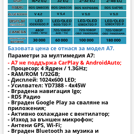
Базовата цена се отнася за модел А7.
Параметри за мултимедия A7:
- A7 не поддържа CarPlay & AndroidAuto;
- Процесор: 4 Ядрен / 1.3GHz;
- RAM/ROM 1/32GB;
- Дисплей: 1024х600 LED;
- Усилвател: YD7388 - 4x45W
- Вградена навигация Igo;
- RDS Радио
- Вграден Google Play за сваляне на
приложения;
- Активно охлаждане с вентилатор;
- Изход за външен микрофон;
- Антени GPS, Wi-Fi;
- Вграден Bluetooth за музика и