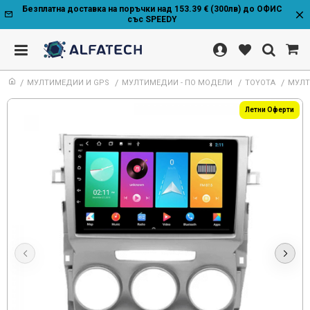
Безплатна доставка на поръчки над 153.39 € (300лв) до ОФИС
със SPEEDY
МУЛТИМЕДИИ И GPS
МУЛТИМЕДИИ - ПО МОДЕЛИ
TOYOTA
МУЛТИ
Летни Оферти