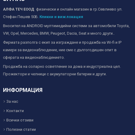
АЛФА ТЕЧ ЕООД
физически и онлайн магазин в гр.Севлиево ул.
Стефан Пешев 50Б.
Кликни и виж локация
Вносител на ANDROID мултимедийни системи за автомобили Toyota,
VW, Opel, Mercedes, BMW, Peugeot, Dacia, Seat и много други..
Фирмата разполга с екип за изграждане и продажба на Wi-fi и IP
камери за видеонаблюдение, ние сме с дългогодишен опит в
сферата на видеонаблюдението.
Продажба на соларно осветление за дома и индустриална цел.
Прожектори и челници с акумулаторни батерии и други.
ИНФОРМАЦИЯ
За нас
Контакти
Всички отзиви
Полезни статии