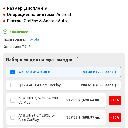
Размер Дисплей
: 9"
Операционна система
: Android
Екстри
: CarPlay & AndroidAuto
В наличност
Toyota
Производител:
Кат. номер:
T012
Избери модел на мултимедия :
А7 1/32GB 4-Core
153.38 € (299.99 лв.)
Q8 2/64GB 4-Core CarPlay
204.51 € (399.99 лв.)
A18 Ultra 4/64GB 8-Core
317.33 € (620.64 лв.)
-10%
CarPlay
A18 Ultra+ 6/128GB 8-
357.38 € (698.97 лв.)
-10%
Core CarPlay