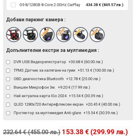
G9 8/128GB 8-Core 2.0GHz CarPlay
434.38 € (849.57 лв.)
Добави паркинг камера :
Допълнителни екстри за мултимедия :
DVR USB Видеорегистратор
+30.68 € (60.00 лв.)
TPMS Датчик за налягане на гуми
+51.13 € (100.00 лв.)
OBD диагностика Bluetooth
+12.78 € (25.00 лв.)
Външен Микрофон 3м.
+9.20 € (17.99 лв.)
Най актуална карта IGo 2024
+15.54 € (30.39 лв.)
QLED 1280x720 Антирефлексен екран
+20.45 € (40.00 лв.)
Протектор за мултимедия Anti-glare
+15.54 € (30.39 лв.)
153.38 € (299.99 лв.)
232.64 € (455.00 лв.)