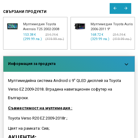
СВЪРЗАНИ ПРОДУКТИ
ota Auris
Мултимедия Toyota
Мултимедия за To
Corolla 2006-2013
RAV4 2005-2013 с 
дисплей
.74 €
153.38 €
255.65 €
9.99 лв.)
(299.99 лв.)
(500.01 лв.)
153.38 €
214.7
(299.99 лв.)
(419.
Информация за продукта
Мултимедийна система Android с 9" QLED дисплей за Toyota
Verso EZ 2009-2018
.
Вградена навигационен софутер на
Български.
Съвместимост на мултимедия :
Toyota Verso R20 EZ 2009-2018г.;
Цвят на рамката: Сив;
АКЦЕНТИ: