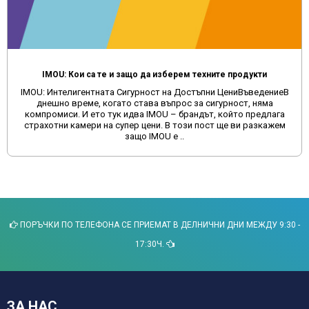
те продукти
и ЦениВъведениеВ
Защо да избягвате поръчките на мултимеди
гурност, няма
сайтове и да изберете качеството, което пр
 който предлага
време много потребители се насочват към о
 ще ви разкажем
като Aliexpress и Temu за покупка на му
автомобили. Макар ч..
ПОРЪЧКИ ПО ТЕЛЕФОНА СЕ ПРИЕМАТ В ДЕЛНИЧНИ ДНИ МЕЖДУ 9:30 -
17:30Ч.
ЗА НАС