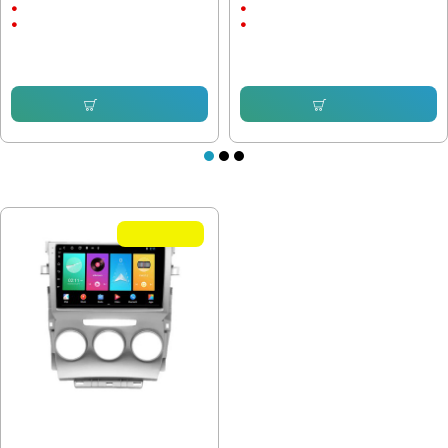
Android
Android
CarPlay & AndroidAuto
CarPlay & AndroidAuto
214.74 € (419.99 лв.)
214.74 € (419.99 лв.)
153.38 € (299.99 лв.)
153.38 € (299.99 лв.)
Купи
Купи
ПОСЛЕДНО РАЗГЛЕДАХТЕ
Летни Оферти
Мултимедия за Toyota Verso R20
EZ 2009-2018