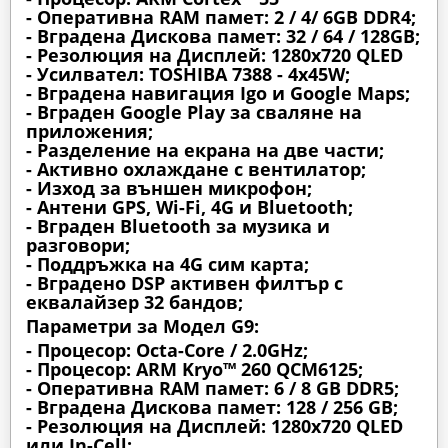
- Оперативна RAM памет: 2 / 4/ 6GB DDR4;
- Вградена Дискова памет: 32 / 64 / 128GB;
- Резолюция на Дисплей: 1280х720 QLED
- Усилвател: TOSHIBA 7388 - 4x45W;
- Вградена навигация Igo и Google Maps;
- Вграден Google Play за сваляне на
приложения;
- Разделение на екрана на две части;
- Активно охлаждане с вентилатор;
- Изход за външен микрофон;
- Антени GPS, Wi-Fi, 4G и Bluetooth;
- Вграден Bluetooth за музика и
разговори;
- Поддръжка на 4G сим карта;
- Вградено DSP активен филтър с
еквалайзер 32 бандов;
Параметри за Модел G9:
- Процесор: Octa-Core / 2.0GHz;
- Процесор: ARM Kryo™ 260 QCM6125;
- Оперативна RAM памет: 6 / 8 GB DDR5;
- Вградена Дискова памет: 128 / 256 GB;
- Резолюция на Дисплей: 1280х720 QLED
или In-Cell;