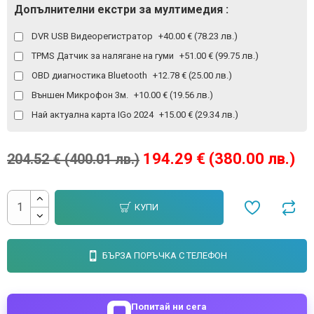
Допълнителни екстри за мултимедия :
DVR USB Видеорегистратор
+40.00 € (78.23 лв.)
TPMS Датчик за налягане на гуми
+51.00 € (99.75 лв.)
OBD диагностика Bluetooth
+12.78 € (25.00 лв.)
Външен Микрофон 3м.
+10.00 € (19.56 лв.)
Най актуална карта IGo 2024
+15.00 € (29.34 лв.)
194.29 € (380.00 лв.)
204.52 € (400.01 лв.)
КУПИ
БЪРЗА ПОРЪЧКА С ТЕЛЕФОН
Попитай ни сега