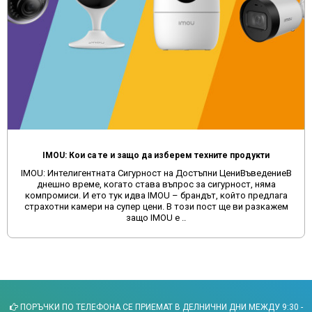
IMOU: Кои са те и защо да изберем техните продукти
IMOU: Интелигентната Сигурност на Достъпни ЦениВъведениеВ
днешно време, когато става въпрос за сигурност, няма
компромиси. И ето тук идва IMOU – брандът, който предлага
страхотни камери на супер цени. В този пост ще ви разкажем
защо IMOU е ..
ПОРЪЧКИ ПО ТЕЛЕФОНА СЕ ПРИЕМАТ В ДЕЛНИЧНИ ДНИ МЕЖДУ 9:30 -