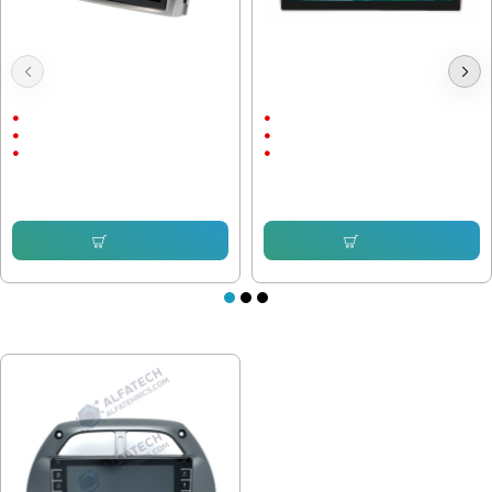
Мултимедия Toyota Avensis 2009-
Мултимедия Toyota Avensis T25
2015 T27
2002-2008
9"
9"
Android
Android
CarPlay & AndroidAuto
CarPlay & AndroidAuto
214.74 € (419.99 лв.)
214.74 € (419.99 лв.)
153.38 € (299.99 лв.)
153.38 € (299.99 лв.)
Купи
Купи
ПОСЛЕДНО РАЗГЛЕДАХТЕ