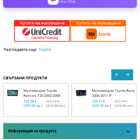
Viber Chat
Разгледайте още:
Toyota
СВЪРЗАНИ ПРОДУКТИ
Мултимедия Toyota
Мултимедия Toyota Auris
Avensis T25 2002-2008
2006-2011 9"
153.38 €
214.74 €
168.72 €
214.74 €
(299.99 лв.)
(419.99 лв.)
(329.99 лв.)
(419.99 лв.)
Информация за продукта