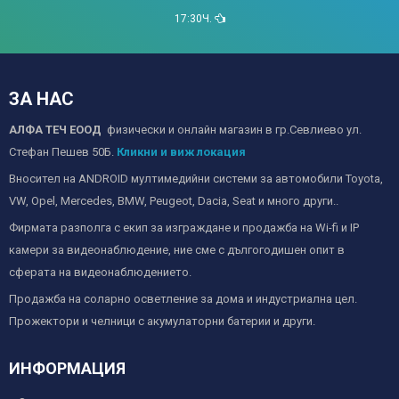
17:30Ч.
ЗА НАС
АЛФА ТЕЧ ЕООД
физически и онлайн магазин в гр.Севлиево ул.
Стефан Пешев 50Б.
Кликни и виж локация
Вносител на ANDROID мултимедийни системи за автомобили Toyota,
VW, Opel, Mercedes, BMW, Peugeot, Dacia, Seat и много други..
Фирмата разполга с екип за изграждане и продажба на Wi-fi и IP
камери за видеонаблюдение, ние сме с дългогодишен опит в
сферата на видеонаблюдението.
Продажба на соларно осветление за дома и индустриална цел.
Прожектори и челници с акумулаторни батерии и други.
ИНФОРМАЦИЯ