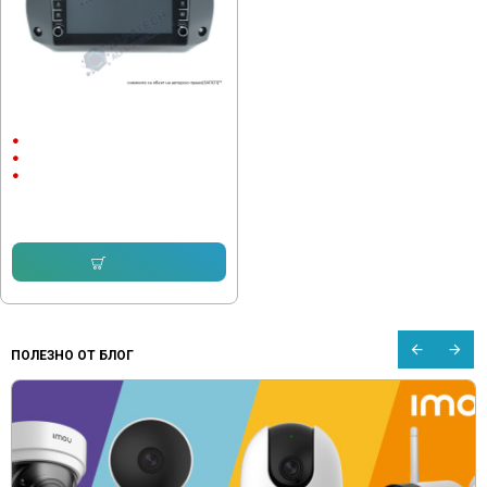
Мултимедия за Toyota Rav 4 с
бутони 8 инча
8"
Android
CarPlay & Android Auto
204.52 € (400.01 лв.)
194.29 € (380.00 лв.)
Купи
ПОЛЕЗНО ОТ БЛОГ