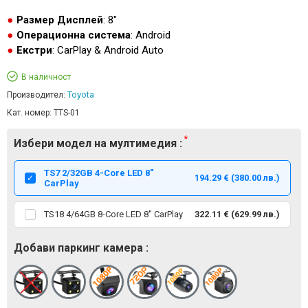
Размер Дисплей
: 8"
Операционна система
: Android
Екстри
: CarPlay & Android Auto
В наличност
Toyota
Производител:
Кат. номер:
TTS-01
Избери модел на мултимедия :
TS7 2/32GB 4-Core LED 8"
194.29 € (380.00 лв.)
CarPlay
TS18 4/64GB 8-Core LED 8" CarPlay
322.11 € (629.99 лв.)
Добави паркинг камера :