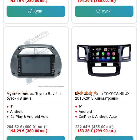
143.16 € (280.00 лв.)
194.29 € (380.00 лв.)
Купи
Купи
Мултимедия за Toyota Rav 4 с
Мултимедия за TOYOTA HILUX
бутони 8 инча
2010-2015 Климатроник
8"
9"
Android
Android
CarPlay & Android Auto
CarPlay & Android Auto
204.52 € (400.01 лв.)
232.64 € (455.00 лв.)
194.29 € (380.00 лв.)
153.38 € (299.99 лв.)