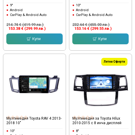
9"
10"
Android
Android
CarPlay & Android Auto
CarPlay & Android Auto
214.74 € (419.99 лв.)
232.64 € (455.00 лв.)
153.38 € (299.99 лв.)
153.16 € (299.55 лв.)
Купи
Купи
Летни Оферти
Мултимедия Toyota RAV 4 2013-
Мултимедия за Toyota Hilux
2018 10"
2010-2015 с 8 инча дисплей
10"
8"