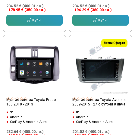
204.52 € (400.01 лв.)
204.52 € (400.01 лв.)
178.95 € (350.00 лв.)
194.29 € (380.00 лв.)
Купи
Купи
Летни Оферти
Мултимедия за Toyota Prado
Мултимедия за Toyota Avensis
150 2010 - 2013
2009-2015 T27 с бутони 8 инча
9"
8"
Android
Android
CarPlay & Android Auto
CarPlay & Android Auto
232.64 € (455.00 лв.)
204.52 € (400.01 лв.)