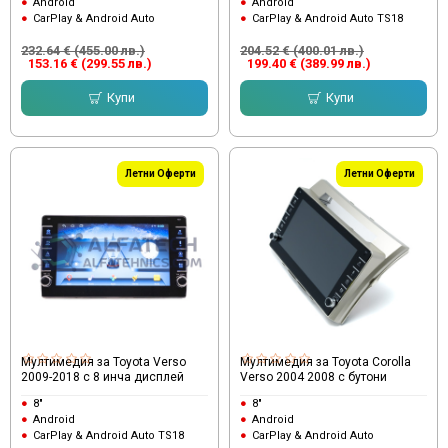
Android
Android
CarPlay & Android Auto
CarPlay & Android Auto TS18
232.64 € (455.00 лв.)
204.52 € (400.01 лв.)
153.16 € (299.55 лв.)
199.40 € (389.99 лв.)
Купи
Купи
Летни Оферти
Летни Оферти
Мултимедия за Toyota Verso
Мултимедия за Toyota Corolla
2009-2018 с 8 инча дисплей
Verso 2004 2008 с бутони
8"
8"
Android
Android
CarPlay & Android Auto TS18
CarPlay & Android Auto