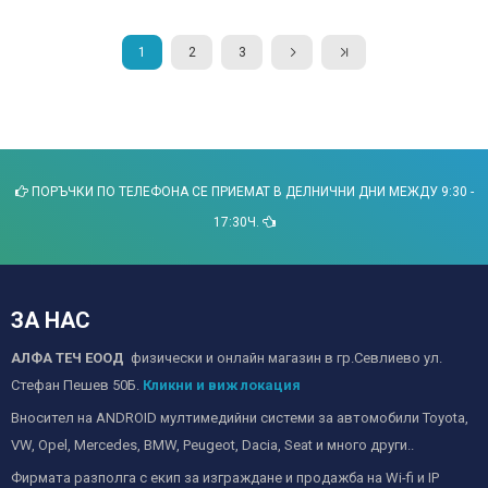
1
2
3
ПОРЪЧКИ ПО ТЕЛЕФОНА СЕ ПРИЕМАТ В ДЕЛНИЧНИ ДНИ МЕЖДУ 9:30 -
17:30Ч.
ЗА НАС
АЛФА ТЕЧ ЕООД
физически и онлайн магазин в гр.Севлиево ул.
Стефан Пешев 50Б.
Кликни и виж локация
Вносител на ANDROID мултимедийни системи за автомобили Toyota,
VW, Opel, Mercedes, BMW, Peugeot, Dacia, Seat и много други..
Фирмата разполга с екип за изграждане и продажба на Wi-fi и IP