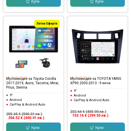
Купи
Купи
Летни Оферти
Мултимедия за Toyota Corolla
Мултимедия за TOYOTA YARIS
2017-2019, Auris, Tacoma, Mirai,
XP90 2005-2013 - 9 инча
Prius, Sienna
9"
9"
Android
Android
CarPlay & Android Auto
CarPlay & Android Auto
232.64 € (455.00 лв.)
255.65 € (500.01 лв.)
153.16 € (299.55 лв.)
204.52 € (400.01 лв.)
Купи
Купи