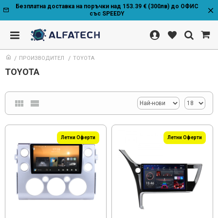
Безплатна доставка на поръчки над 153.39 € (300лв) до ОФИС
със SPEEDY
ПРОИЗВОДИТЕЛ
TOYOTA
TOYOTA
Летни Оферти
Летни Оферти