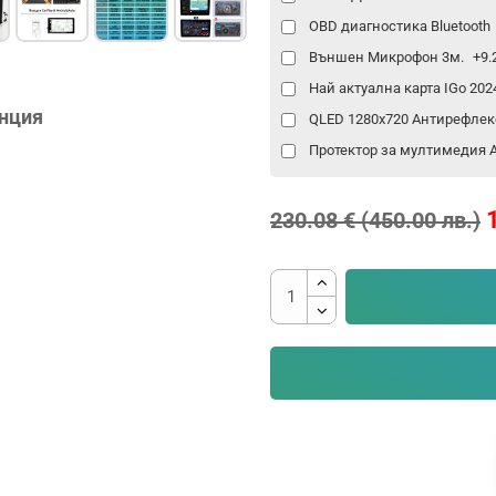
OBD диагностика Bluetooth
Външен Микрофон 3м.
+9.
Най актуална карта IGo 20
анция
QLED 1280x720 Антирефлек
Протектор за мултимедия An
230.08 € (450.00 лв.)