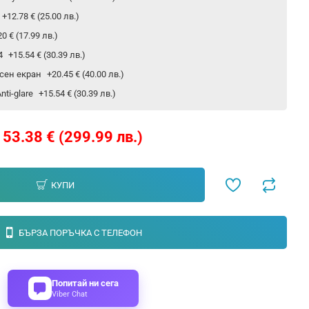
+12.78 € (25.00 лв.)
20 € (17.99 лв.)
24
+15.54 € (30.39 лв.)
сен екран
+20.45 € (40.00 лв.)
ti-glare
+15.54 € (30.39 лв.)
153.38 € (299.99 лв.)
КУПИ
БЪРЗА ПОРЪЧКА С ТЕЛЕФОН
Попитай ни сега
Viber Chat