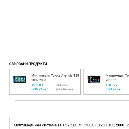
СВЪРЗАНИ ПРОДУКТИ
Мултимедия Toyota Avensis T25
Мултимедия Toy
2002-2008
2011 9"
153.38 €
214.74 €
168.72 €
(299.99 лв.)
(419.99 лв.)
(329.99 лв.)
Мултимедиина система за TOYOTA COROLLA; (E120, E130; 2000–20