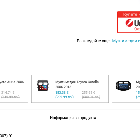
Разгледайте още:
Мултимедии 
ota Auris 2006-
Мултимедия Toyota Corolla
Му
2006-2013
20
214.74 €
153.38 €
255.65 €
15
(419.99 лв.)
(299.99 лв.)
(500.01 лв.)
(2
Информация за продукта
07) 9''