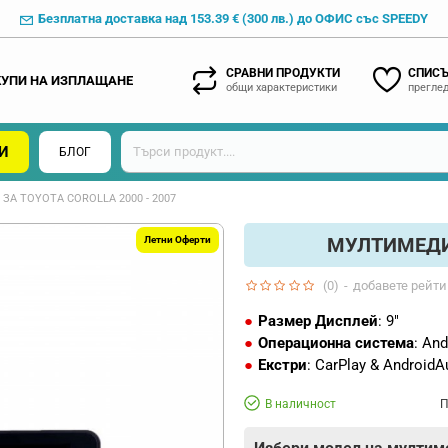
Безплатна доставка над 153.39 € (300 лв.) до ОФИС със SPEEDY
СРАВНИ ПРОДУКТИ
СПИСЪ
КУПИ НА ИЗПЛАЩАНЕ
общи характеристики
преглед
И
БЛОГ
А TOYOTA COROLLA 2000 - 2007
МУЛТИМЕДИЯ
Летни Оферти
(0)
-
добавете рейти
Размер Дисплей
: 9"
Операционна система
: And
Екстри
: CarPlay & AndroidA
В наличност
П