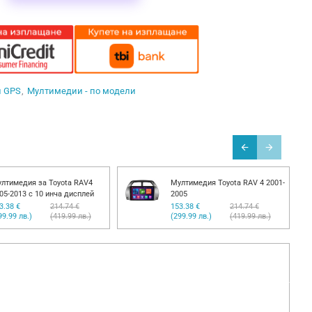
и GPS
Мултимедии - по модели
лтимедия за Toyota RAV4
Мултимедия Toyota RAV 4 2001-
05-2013 с 10 инча дисплей
2005
3.38 €
214.74 €
153.38 €
214.74 €
99.99 лв.)
(419.99 лв.)
(299.99 лв.)
(419.99 лв.)