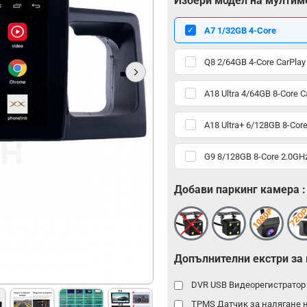
Избери модел на мултим
А7 1/32GB 4-Core
Q8 2/64GB 4-Core CarPlay
A18 Ultra 4/64GB 8-Core C
A18 Ultra+ 6/128GB 8-Core
G9 8/128GB 8-Core 2.0GHz
Добави паркинг камера :
Допълнителни екстри за
DVR USB Видеорегистрато
TPMS Датчик за налягане 