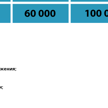
ожения;
и;