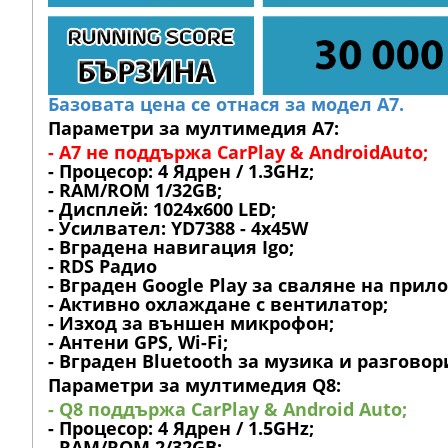
Базовата цена се отнася за модел А7.
Параметри за мултимедия A7:
- A7 не поддържа CarPlay & AndroidAuto;
- Процесор: 4 Ядрен / 1.3GHz;
- RAM/ROM 1/32GB;
- Дисплей: 1024х600 LED;
- Усилвател: YD7388 - 4x45W
- Вградена навигация Igo;
- RDS Радио
- Вграден Google Play за сваляне на прил
- Активно охлаждане с вентилатор;
- Изход за външен микрофон;
- Антени GPS, Wi-Fi;
- Вграден Bluetooth за музика и разговор
Параметри за мултимедия Q8:
- Q8 поддържа CarPlay & Android Auto;
- Процесор: 4 Ядрен / 1.5GHz;
- RAM/ROM 2/32GB;