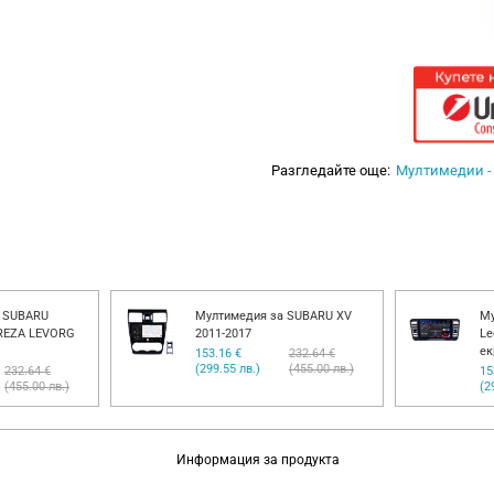
Разгледайте още:
Мултимедии -
а SUBARU
Мултимедия за SUBARU XV
Му
REZA LEVORG
2011-2017
Le
ек
153.16 €
232.64 €
(299.55 лв.)
(455.00 лв.)
232.64 €
15
(455.00 лв.)
(2
Информация за продукта