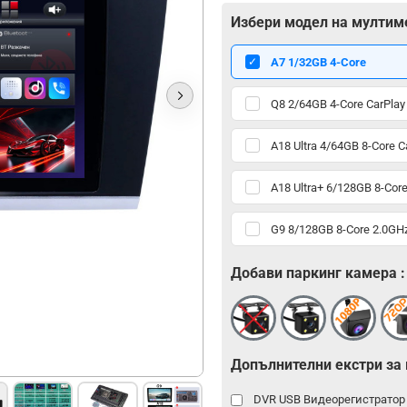
Избери модел на мултим
А7 1/32GB 4-Core
Q8 2/64GB 4-Core CarPlay
A18 Ultra 4/64GB 8-Core C
A18 Ultra+ 6/128GB 8-Core
G9 8/128GB 8-Core 2.0GHz
Добави паркинг камера :
Допълнителни екстри за
DVR USB Видеорегистрато