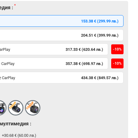
едия :
153.38 € (299.99 лв.)
204.51 € (399.99 лв.)
arPlay
317.33 € (620.64 лв.)
-10%
 CarPlay
357.38 € (698.97 лв.)
-10%
 CarPlay
434.38 € (849.57 лв.)
 мултимедия :
р
+30.68 € (60.00 лв.)