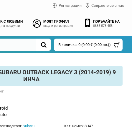
Регистрация
Свържете се с нас
К С ЛЮБИМИ
МОЯТ ПРОФИЛ
ПОРЪЧАЙТЕ НА
 на продукти
вход и регистрация
0885 578 453
В количка: 0 (0.00 € (0.00 лв.))
BARU OUTBACK LEGACY 3 (2014-2019) 9
ИНЧА
нг
roid
Auto
Subaru
роизводител:
Кат. номер:
SU47