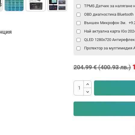
TPMS Датчик за налягане 
OBD диагностика Bluetooth
Външен Микрофон 3м.
+9.
анция
Най актуална карта IGo 20
QLED 1280x720 Антирефлек
Протектор за мултимедия An
204.99 € (400.93 лв.)