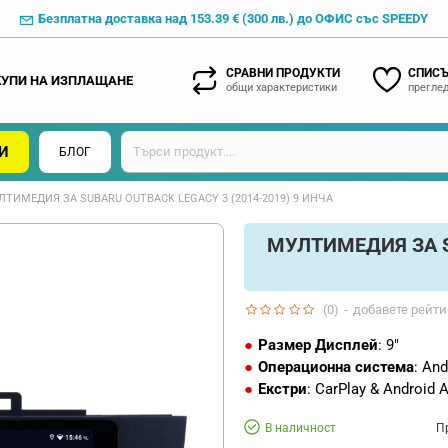
Безплатна доставка над 153.39 € (300 лв.) до ОФИС със SPEEDY
СРАВНИ ПРОДУКТИ
СПИСЪ
КУПИ НА ИЗПЛАЩАНЕ
общи характеристики
преглед
И
БЛОГ
ТИМЕДИЯ ЗА SUBARU OUTBACK LEGACY 3 (2014-2019) 9 ИНЧА
МУЛТИМЕДИЯ ЗА SU
(0)
-
добавете рейти
Размер Дисплей
: 9"
Операционна система
: And
Екстри
: CarPlay & Android 
В наличност
П