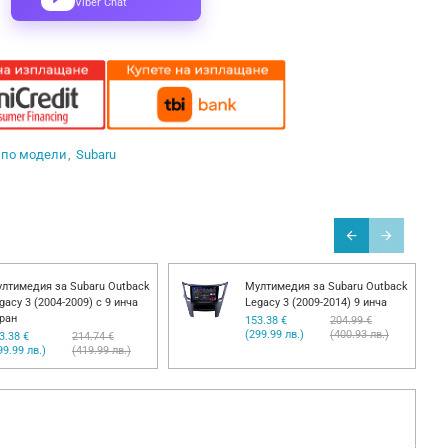
Viber Chat
 по модели
Subaru
лтимедия за Subaru Outback
Мултимедия за Subaru Outback
gacy 3 (2004-2009) с 9 инча
Legacy 3 (2009-2014) 9 инча
ран
153.38 €
204.99 €
(299.99 лв.)
(400.93 лв.)
3.38 €
214.74 €
99.99 лв.)
(419.99 лв.)