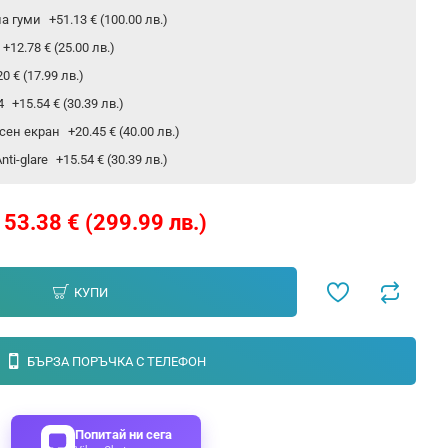
на гуми
+51.13 € (100.00 лв.)
+12.78 € (25.00 лв.)
20 € (17.99 лв.)
24
+15.54 € (30.39 лв.)
сен екран
+20.45 € (40.00 лв.)
ti-glare
+15.54 € (30.39 лв.)
153.38 € (299.99 лв.)
КУПИ
БЪРЗА ПОРЪЧКА С ТЕЛЕФОН
Попитай ни сега