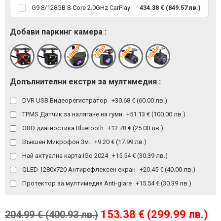
G9 8/128GB 8-Core 2.0GHz CarPlay
434.38 € (849.57 лв.)
Добави паркинг камера :
Допълнителни екстри за мултимедия :
DVR USB Видеорегистратор
+30.68 € (60.00 лв.)
TPMS Датчик за налягане на гуми
+51.13 € (100.00 лв.)
OBD диагностика Bluetooth
+12.78 € (25.00 лв.)
Външен Микрофон 3м.
+9.20 € (17.99 лв.)
Най актуална карта IGo 2024
+15.54 € (30.39 лв.)
QLED 1280x720 Антирефлексен екран
+20.45 € (40.00 лв.)
Протектор за мултимедия Anti-glare
+15.54 € (30.39 лв.)
153.38 € (299.99 лв.)
204.99 € (400.93 лв.)