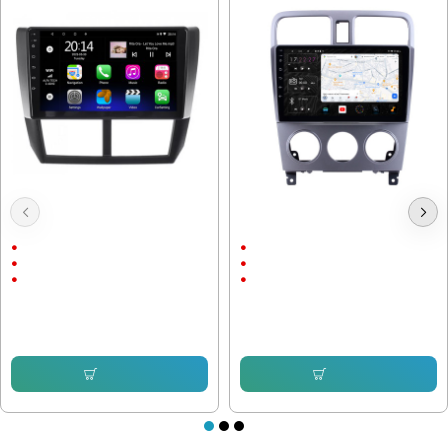
Мултимедия Subaru Impreza
Мултимедия за SUBARU
Forester 2008-2013
FORESTER 2004-2008
9"
9"
Android
Android
CarPlay & AndroidAuto
CarPlay & Android Auto
232.64 € (455.00 лв.)
232.64 € (455.00 лв.)
153.38 € (299.99 лв.)
143.16 € (280.00 лв.)
Купи
Купи