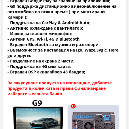
- Вграден Google Play за сваляне на приложения;
- G9 поддържа дистанционно видеонаблюдение на
автомобила по всяко време ( при монтирани
камери );
- Поддръжка на CarPlay & Android Auto;
- Активно охлаждане с вентилатор;
- Изход за външен микрофон;
- Антени GPS, Wi-Fi, 4G и Bluetooth;
- Вграден Bluetooth за музика и разговори;
- Възможност за инсталация на Igo, Waze,Sygic, Here
go и други;
- Разделение на екрана 2 части;
- Поддръжка на 4G сим карта;
- Вграден DSP еквалайзер 48 бандов;
За закупуване продукта на изплащане, добавете
продукта в количката и преди финализиране
изберете желаната банка.