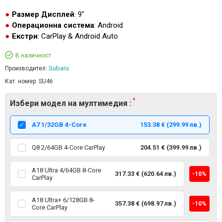
Размер Дисплей
: 9"
Операционна система
: Android
Екстри
: CarPlay & Android Auto
В наличност
Subaru
Производител:
Кат. номер:
SU46
Избери модел на мултимедия :
А7 1/32GB 4-Core
153.38 € (299.99 лв.)
Q8 2/64GB 4-Core CarPlay
204.51 € (399.99 лв.)
A18 Ultra 4/64GB 8-Core
317.33 € (620.64 лв.)
-10%
CarPlay
A18 Ultra+ 6/128GB 8-
357.38 € (698.97 лв.)
-10%
Core CarPlay