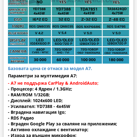
Базовата цена се отнася за модел А7.
Параметри за мултимедия A7:
- A7 не поддържа CarPlay & AndroidAuto;
- Процесор: 4 Ядрен / 1.3GHz;
- RAM/ROM 1/32GB;
- Дисплей: 1024х600 LED;
- Усилвател: YD7388 - 4x45W
- Вградена навигация Igo;
- RDS Радио
- Вграден Google Play за сваляне на приложения;
- Активно охлаждане с вентилатор;
- Изход за външен микрофон;