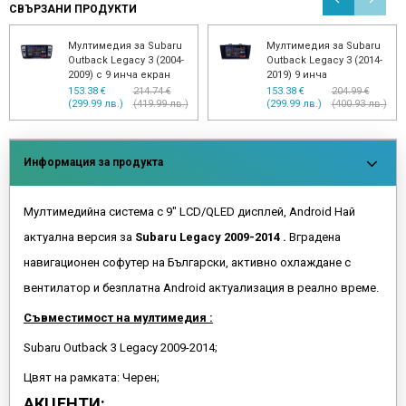
СВЪРЗАНИ ПРОДУКТИ
Мултимедия за Subaru
Мултимедия за Subaru
Outback Legacy 3 (2004-
Outback Legacy 3 (2014-
2009) с 9 инча екран
2019) 9 инча
153.38 €
214.74 €
153.38 €
204.99 €
(299.99 лв.)
(419.99 лв.)
(299.99 лв.)
(400.93 лв.)
Информация за продукта
Мултимедийна система с 9" LCD/QLED дисплей, Android Най
актуална версия за
Subaru Legacy 2009-2014 .
Вградена
навигационен софутер на Български, активно охлаждане с
вентилатор и безплатна Android актуализация в реално време.
Съвместимост на мултимедия :
Subaru Outback 3 Legacy 2009-2014;
Цвят на рамката: Черен;
АКЦЕНТИ: