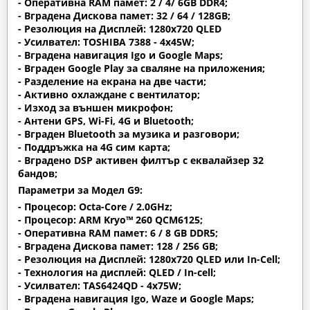
- Оперативна RAM памет: 2 / 4/ 6GB DDR4;
- Вградена Дискова памет: 32 / 64 / 128GB;
- Резолюция на Дисплей: 1280х720 QLED
- Усилвател: TOSHIBA 7388 - 4x45W;
- Вградена навигация Igo и Google Maps;
- Вграден Google Play за сваляне на приложения;
- Разделение на екрана на две части;
- Активно охлаждане с вентилатор;
- Изход за външен микрофон;
- Антени GPS, Wi-Fi, 4G и Bluetooth;
- Вграден Bluetooth за музика и разговори;
- Поддръжка на 4G сим карта;
- Вградено DSP активен филтър с еквалайзер 32
бандов;
Параметри за Модел G9:
- Процесор: Octa-Core / 2.0GHz;
- Процесор: ARM Kryo™ 260 QCM6125;
- Оперативна RAM памет: 6 / 8 GB DDR5;
- Вградена Дискова памет: 128 / 256 GB;
- Резолюция на Дисплей: 1280х720 QLED или In-Cell;
- Технология на дисплей: QLED / In-cell;
- Усилвател: TAS6424QD - 4x75W;
- Вградена навигация Igo, Waze и Google Maps;