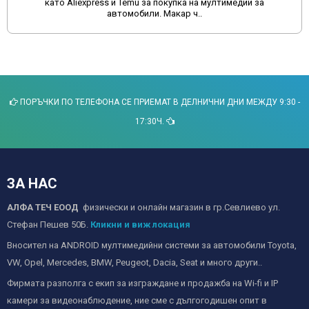
като Aliexpress и Temu за покупка на мултимедии за
автомобили. Макар ч..
ПОРЪЧКИ ПО ТЕЛЕФОНА СЕ ПРИЕМАТ В ДЕЛНИЧНИ ДНИ МЕЖДУ 9:30 -
17:30Ч.
ЗА НАС
АЛФА ТЕЧ ЕООД
физически и онлайн магазин в гр.Севлиево ул.
Стефан Пешев 50Б.
Кликни и виж локация
Вносител на ANDROID мултимедийни системи за автомобили Toyota,
VW, Opel, Mercedes, BMW, Peugeot, Dacia, Seat и много други..
Фирмата разполга с екип за изграждане и продажба на Wi-fi и IP
камери за видеонаблюдение, ние сме с дългогодишен опит в