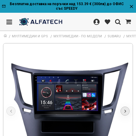
Безплатна доставка на поръчки над 153.39 € (300лв) до ОФИС
със SPEEDY
МУЛТИМЕДИИ И GPS
МУЛТИМЕДИИ - ПО МОДЕЛИ
SUBARU
МУЛТИ