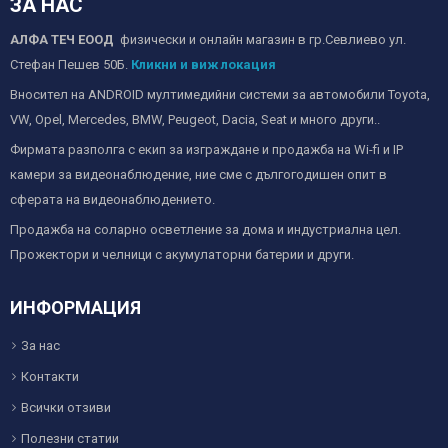
ЗА НАС
АЛФА ТЕЧ ЕООД
физически и онлайн магазин в гр.Севлиево ул.
Стефан Пешев 50Б.
Кликни и виж локация
Вносител на ANDROID мултимедийни системи за автомобили Toyota,
VW, Opel, Mercedes, BMW, Peugeot, Dacia, Seat и много други..
Фирмата разполга с екип за изграждане и продажба на Wi-fi и IP
камери за видеонаблюдение, ние сме с дългогодишен опит в
сферата на видеонаблюдението.
Продажба на соларно осветление за дома и индустриална цел.
Прожектори и челници с акумулаторни батерии и други.
ИНФОРМАЦИЯ
За нас
Контакти
Всички отзиви
Полезни статии