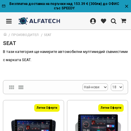
Безплатна доставка на поръчки над 153.39 € (300лв) до ОФИС
със SPEEDY
ПРОИЗВОДИТЕЛ
SEAT
SEAT
В тази категория ще намерите автомобилни мултимедий съвместими
с марката SEAT.
Летни Оферти
Летни Оферти