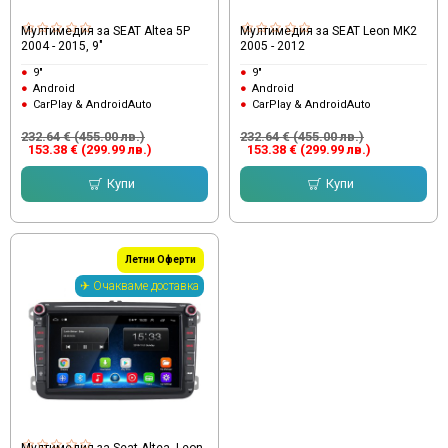
Мултимедия за SEAT Altea 5P
Мултимедия за SEAT Leon MK2
2004 - 2015, 9"
2005 - 2012
9"
9"
Android
Android
CarPlay & AndroidAuto
CarPlay & AndroidAuto
232.64 € (455.00 лв.)
232.64 € (455.00 лв.)
153.38 € (299.99 лв.)
153.38 € (299.99 лв.)
Купи
Купи
Летни Оферти
✈ Очакваме доставка
Мултимедия за Seat Altea, Leon,