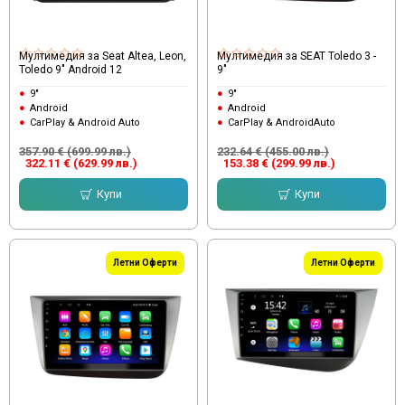
Мултимедия за Seat Altea, Leon,
Мултимедия за SEAT Toledo 3 -
Toledo 9" Android 12
9"
9"
9"
Android
Android
CarPlay & Android Auto
CarPlay & AndroidAuto
357.90 € (699.99 лв.)
232.64 € (455.00 лв.)
322.11 € (629.99 лв.)
153.38 € (299.99 лв.)
Купи
Купи
Летни Оферти
Летни Оферти