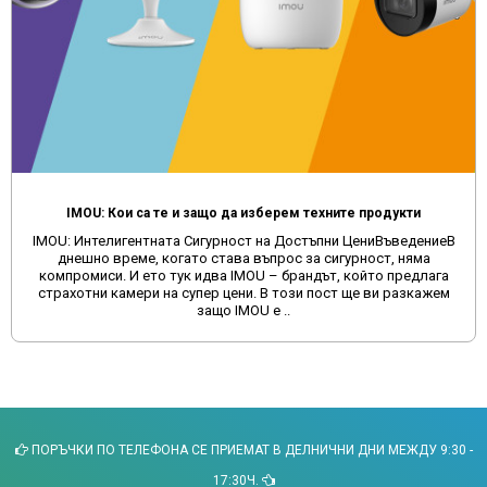
техните продукти
ъпни ЦениВъведениеВ
Защо да избягвате поръчките на мулти
а сигурност, няма
сайтове и да изберете качеството, коет
дът, който предлага
време много потребители се насочват к
 пост ще ви разкажем
като Aliexpress и Temu за покупка н
автомобили. Макар ч.
ПОРЪЧКИ ПО ТЕЛЕФОНА СЕ ПРИЕМАТ В ДЕЛНИЧНИ ДНИ МЕЖДУ 9:30 -
17:30Ч.