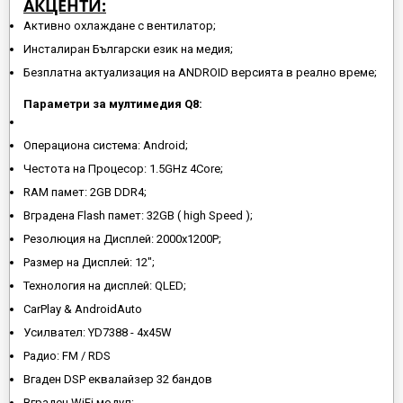
АКЦЕНТИ:
Активно охлаждане с вентилатор;
Инсталиран Български език на медия;
Безплатна актуализация на ANDROID версията в реално време;
Параметри за мултимедия Q8:
Операциона система: Android;
Честота на Процесор: 1.5GHz 4Core;
RAM памет: 2GB DDR4;
Вградена Flash памет: 32GB ( high Speed );
Резолюция на Дисплей: 2000x1200P;
Размер на Дисплей: 12";
Технология на дисплей: QLED;
CarPlay & AndroidAuto
Усилвател: YD7388 - 4x45W
Радио: FM / RDS
Вгаден DSP еквалайзер 32 бандов
Вграден WiFi модул;