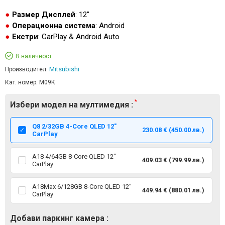
Размер Дисплей
: 12"
Операционна система
: Android
Екстри
: CarPlay & Android Auto
В наличност
Mitsubishi
Производител:
Кат. номер:
M09K
Избери модел на мултимедия :
Q8 2/32GB 4-Core QLED 12"
230.08 € (450.00 лв.)
CarPlay
А18 4/64GB 8-Core QLED 12"
409.03 € (799.99 лв.)
CarPlay
А18Мax 6/128GB 8-Core QLED 12"
449.94 € (880.01 лв.)
CarPlay
Добави паркинг камера :