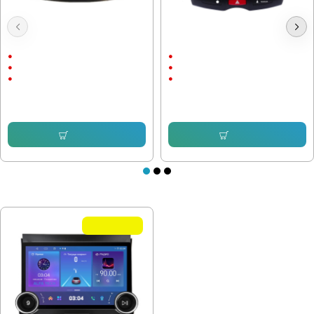
Мултимедия за Mitsubishi
Мултимедия MITSUBISHI ASX 2010
Outlander 2006-2012 9"
- 2017 / 10" ANDROID
9"
10"
Android
Android
CarPlay & AndroidAuto
CarPlay & AndroidAuto
232.64 € (455.00 лв.)
232.64 € (455.00 лв.)
153.38 € (299.99 лв.)
153.16 € (299.55 лв.)
Купи
Купи
ПОСЛЕДНО РАЗГЛЕДАХТЕ
Летни Оферти