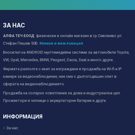
ЗА НАС
АЛФА ТЕЧ ЕООД
физически и онлайн магазин в гр.Севлиево ул.
Стефан Пешев 50Б.
Кликни и виж локация
Вносител на ANDROID мултимедийни системи за автомобили Toyota,
VW, Opel, Mercedes, BMW, Peugeot, Dacia, Seat и много други..
Фирмата разполга с екип за изграждане и продажба на Wi-fi и IP
камери за видеонаблюдение, ние сме с дългогодишен опит в
сферата на видеонаблюдението.
Продажба на соларно осветление за дома и индустриална цел.
Прожектори и челници с акумулаторни батерии и други.
ИНФОРМАЦИЯ
За нас