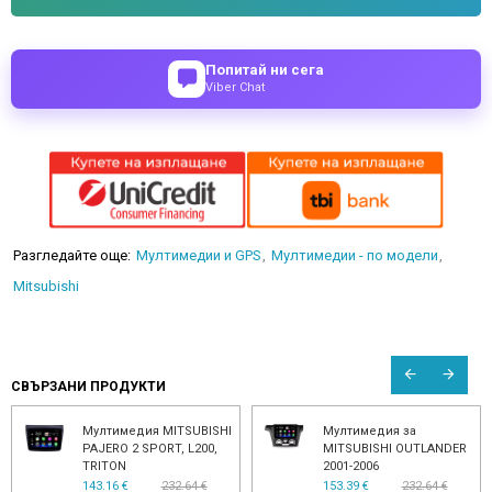
Попитай ни сега
Viber Chat
Разгледайте още:
Мултимедии и GPS
Мултимедии - по модели
Mitsubishi
СВЪРЗАНИ ПРОДУКТИ
ия за
Мултимедия за
Mitsubishi O
HI OUTLANDER
MITSUBISHI OUTLANDER
Окабеляван
2018-2022 - 10"
Fosgate за 
медия
232.64 €
143.16 €
232.64 €