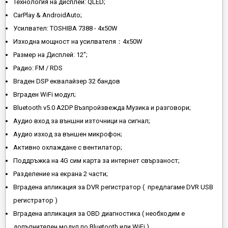
Технология на дисплей: QLED;
CarPlay & AndroidAuto;
Усилвател: TOSHIBA 7388 - 4x50W
Изходна мощност на усилвателя：4x50W
Размер на Дисплей: 12";
Радио: FM / RDS
Вгаден DSP еквалайзер 32 бандов
Вграден WiFi модул;
Bluetooth v5.0 A2DP Възпройзвежда Музика и разговори;
Аудио вход за външни източници на сигнал;
Аудио изход за външен микрофон;
Активно охлаждане с вентилатор;
Поддръжка на 4G сим карта за интернет свързаност;
Разделение на екрана 2 части;
Вградена апликация за DVR регистратор ( предлагаме DVR USB
регистратор )
Вградена апликация за OBD диагностика ( необходим е
допълнителен модул по Bluetooth или WiFi )