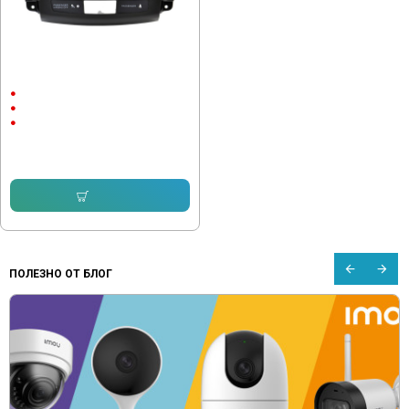
Мултимедия Mitsubishi Outlander
2006-2012 12 инча Android
12"
Android
CarPlay & Android Auto
306.78 € (600.01 лв.)
230.08 € (450.00 лв.)
Купи
ПОЛЕЗНО ОТ БЛОГ