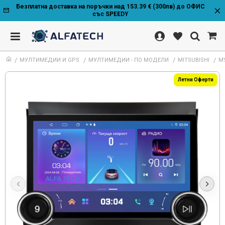
Безплатна доставка на поръчки над 153.39 € (300лв) до ОФИС
със SPEEDY
МУЛТИМЕДИИ И GPS
МУЛТИМЕДИИ - ПО МОДЕЛИ
MITSUBISHI
МУ
Летни Оферти