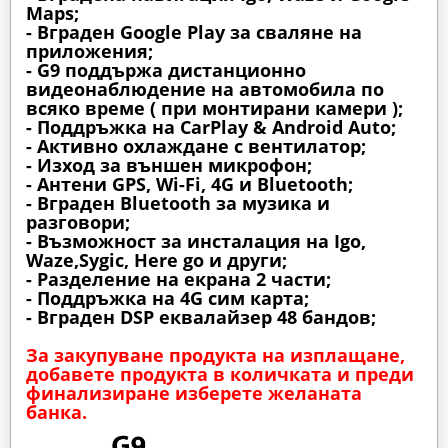
Maps;
- Вграден Google Play за сваляне на
приложения;
- G9 поддържа дистанционно
видеонаблюдение на автомобила по
всяко време ( при монтирани камери );
- Поддръжка на CarPlay & Android Auto;
- Активно охлаждане с вентилатор;
- Изход за външен микрофон;
- Антени GPS, Wi-Fi, 4G и Bluetooth;
- Вграден Bluetooth за музика и
разговори;
- Възможност за инсталация на Igo,
Waze,Sygic, Here go и други;
- Разделение на екрана 2 части;
- Поддръжка на 4G сим карта;
- Вграден DSP еквалайзер 48 бандов;
За закупуване продукта на изплащане,
добавете продукта в количката и преди
финализиране изберете желаната
банка.