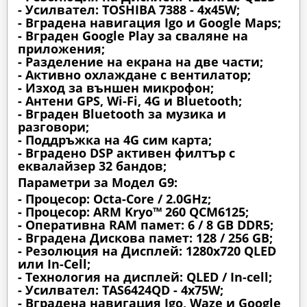
- Усилвател: TOSHIBA 7388 - 4x45W;
- Вградена навигация Igo и Google Maps;
- Вграден Google Play за сваляне на
приложения;
- Разделение на екрана на две части;
- Активно охлаждане с вентилатор;
- Изход за външен микрофон;
- Антени GPS, Wi-Fi, 4G и Bluetooth;
- Вграден Bluetooth за музика и
разговори;
- Поддръжка на 4G сим карта;
- Вградено DSP активен филтър с
еквалайзер 32 бандов;
Параметри за Модел G9:
- Процесор: Octa-Core / 2.0GHz;
- Процесор: ARM Kryo™ 260 QCM6125;
- Оперативна RAM памет: 6 / 8 GB DDR5;
- Вградена Дискова памет: 128 / 256 GB;
- Резолюция на Дисплей: 1280х720 QLED
или In-Cell;
- Технология на дисплей: QLED / In-cell;
- Усилвател: TAS6424QD - 4x75W;
- Вградена навигация Igo, Waze и Google