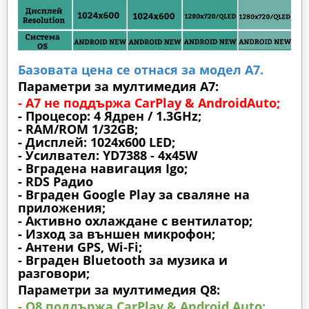
Базовата цена се отнася за модел А7.
Параметри за мултимедия A7:
- A7 не поддържа CarPlay & AndroidAuto;
- Процесор: 4 Ядрен / 1.3GHz;
- RAM/ROM 1/32GB;
- Дисплей: 1024х600 LED;
- Усилвател: YD7388 - 4x45W
- Вградена навигация Igo;
- RDS Радио
- Вграден Google Play за сваляне на
приложения;
- Активно охлаждане с вентилатор;
- Изход за външен микрофон;
- Антени GPS, Wi-Fi;
- Вграден Bluetooth за музика и
разговори;
Параметри за мултимедия Q8:
- Q8 поддържа CarPlay & Android Auto;