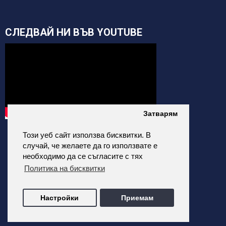
СЛЕДВАЙ НИ ВЪВ YOUTUBE
Затварям
Този уеб сайт използва бисквитки. В
случай, че желаете да го използвате е
необходимо да се съгласите с тях
Политика на бисквитки
alfatehnics.com © 2026 Всички права запазени.
Настройки
Приемам
Всички цени на сайта са с Включено ДДС
Изработка на онлайн магазин от ALDEV