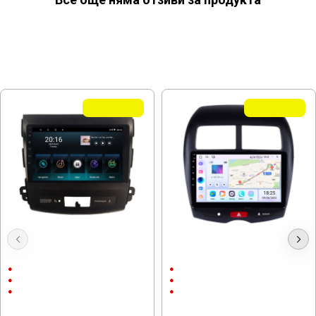
МОЖЕ ДА ХАРЕСАТЕ ОЩЕ
Летни Оферти
Летни Оферти
Мултимедия за Mitsubishi
Мултимедия MITSUBISHI ASX 2010
Outlander 2006-2012 9"
- 2017 / 10" ANDROID
9"
10"
Android
Android
CarPlay & AndroidAuto
CarPlay & AndroidAuto
232.64 € (455.00 лв.)
232.64 € (455.00 лв.)