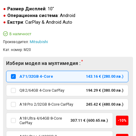
Размер Дисплей
: 10"
Операционна система
: Android
Екстри
: CarPlay & Android Auto
В наличност
Mitsubishi
Производител:
Кат. номер:
M20
Избери модел на мултимедия :
А7 1/32GB 4-Core
143.16 € (280.00 лв.)
Q8 2/64GB 4-Core CarPlay
194.29 € (380.00 лв.)
A18 Pro 2/32GB 8-Core CarPlay
245.42 € (480.00 лв.)
A18 Ultra 4/64GB 8-Core
307.11 € (600.65 лв.)
-10%
CarPlay