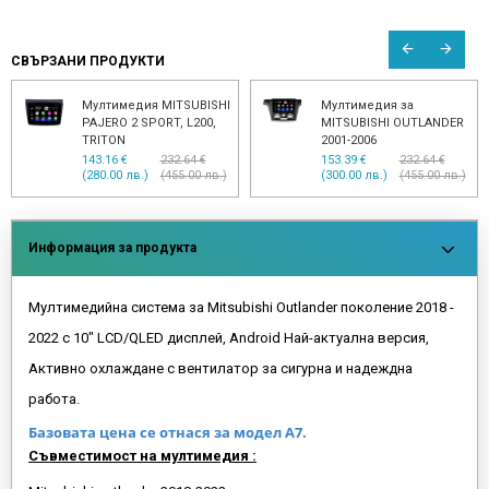
СВЪРЗАНИ ПРОДУКТИ
Mitsubishi Outlander
Мултимедия за
Окабеляване Rockford
MITSUBISHI ASX 2017 -
Fosgate за ANDROID
2022 / 9" ANDROID
медия
143.16 €
232.64 €
(280.00 лв.)
(455.00 лв.)
50.00 € (97.79 лв.)
Информация за продукта
Мултимедийна система за Mitsubishi Outlander поколение 2018 -
2022 с 10" LCD/QLED дисплей, Android Най-актуална версия,
Активно охлаждане с вентилатор за сигурна и надеждна
работа.
Базовата цена се отнася за модел А7.
Съвместимост на мултимедия :