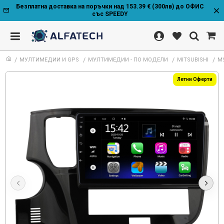
Безплатна доставка на поръчки над 153.39 € (300лв) до ОФИС
със SPEEDY
МУЛТИМЕДИИ И GPS
МУЛТИМЕДИИ - ПО МОДЕЛИ
MITSUBISHI
МУ
Летни Оферти