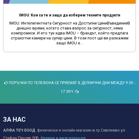
Мултимедия за автомобил от Aliexpress, Temu и други китайски сайтове
Защо да избягвате поръчките на мултимедии от китайски
сайтове и да изберете качеството, което предлагамеВ днешно
време много потребители се насочват към онлайн платформи
като Aliexpress и Temu за покупка на мултимедии за
автомобили. Макар ч..
ПОРЪЧКИ ПО ТЕЛЕФОНА СЕ ПРИЕМАТ В ДЕЛНИЧНИ ДНИ МЕЖДУ 9:30 -
17:30Ч.
ЗА НАС
АЛФА ТЕЧ ЕООД
физически и онлайн магазин в гр.Севлиево ул.
Стефан Пешев 50Б.
Кликни и виж локация