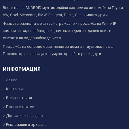
Вносител на ANDROID мултимедийни системи за автомобили Toyota,
VW, Opel, Mercedes, BMW, Peugeot, Dacia, Seat и много други..
Фирмата разполга с екип за изграждане и продажба на Wi-fi и IP
камери за видеонаблюдение, ние сме с дългогодишен опит в
сферата на видеонаблюдението.
Продажба на соларно осветление за дома и индустриална цел.
Прожектори и челници с акумулаторни батерии и други.
ИНФОРМАЦИЯ
За нас
Контакти
Всички отзиви
Полезни статии
Доставка и плащане
Рекламации и връщане