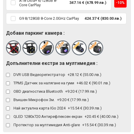
A18 Ultra+ 6/128GB 8-
347.16 € (678.99 лв.)
-10%
Core CarPlay
G9 8/128GB 8-Core 2.0GHz CarPlay
424.37 € (830.00 лв.)
Добави паркинг камера :
Допълнителни екстри за мултимедия :
DVR USB Видеорегистратор
+28.12 € (55.00 лв.)
TPMS Датчик за налягане на гуми
+46.02 € (90.01 лв.)
OBD диагностика Bluetooth
+9.20 € (17.99 лв.)
Външен Микрофон 3м.
+9.20 € (17.99 лв.)
Най актуална карта IGo 2024
+15.54 € (30.39 лв.)
QLED 1280x720 Антирефлексен екран
+20.45 € (40.00 лв.)
Протектор за мултимедия Anti-glare
+15.54 € (30.39 лв.)