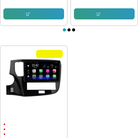
153.38 € (299.99 лв.)
153.16 € (299.55 лв.)
Купи
Купи
ПОСЛЕДНО РАЗГЛЕДАХТЕ
Летни Оферти
Мултимедия за MITSUBISHI
OUTLANDER 2018-2022 - 10"
10"
Android
CarPlay & Android Auto