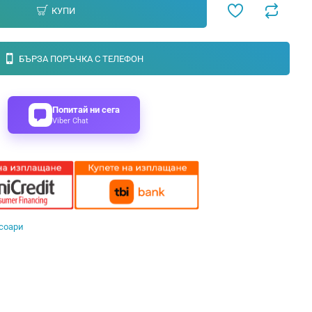
КУПИ
БЪРЗА ПОРЪЧКА С ТЕЛЕФОН
Попитай ни сега
Viber Chat
соари