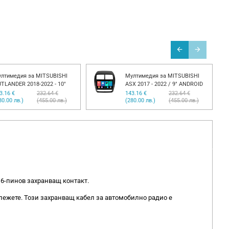
лтимедия за MITSUBISHI
Мултимедия за MITSUBISHI
TLANDER 2018-2022 - 10"
ASX 2017 - 2022 / 9" ANDROID
3.16 €
232.64 €
143.16 €
232.64 €
80.00 лв.)
(455.00 лв.)
(280.00 лв.)
(455.00 лв.)
16-пинов захранващ контакт.
ележете. Този захранващ кабел за автомобилно радио е