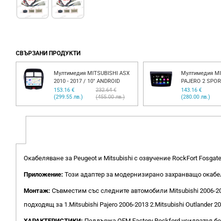
СВЪРЗАНИ ПРОДУКТИ
Мултимедия MITSUBISHI ASX
Мултимедия MI
2010 - 2017 / 10" ANDROID
PAJERO 2 SPORT
153.16 €
232.64 €
143.16 €
(299.55 лв.)
(455.00 лв.)
(280.00 лв.)
Окабеляване за Peugeot и Mitsubishi с озвучение RockFort Fosgat
Приложение:
Този адаптер за модернизирано захранващо окабеля
Монтаж:
Съвместим със следните автомобили Mitsubishi 2006-2
подходящ за 1.Mitsubishi Pajero 2006-2013 2.Mitsubishi Outlander 2
ХАРАКТЕРИСТИКИ:
Поддържа OEM Factory Rockford усилвател б