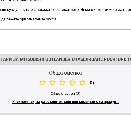
ващ куплунг, както е показано в описанието. Няма съвместимост за пле
 да режете оригиналните букси.
ТАРИ ЗА MITSUBISHI OUTLANDER ОКАБЕЛЯВАНЕ ROCKFORD F
Обща оценка
(0)
Общо отзвиви (0)
Кликнете тук, за да оставите отзив или коментар към продукт.