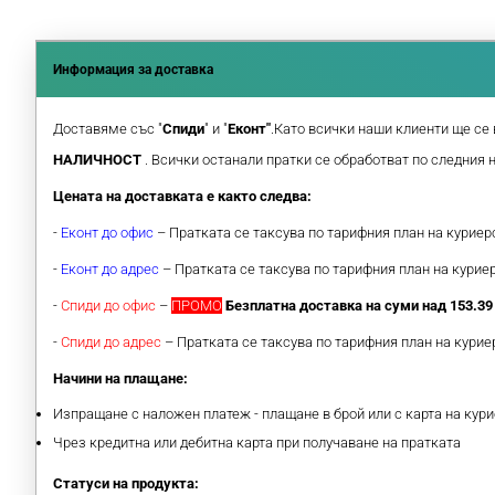
Информация за доставка
Доставяме със "
Спиди
" и "
Еконт"
.Като всички наши клиенти ще се 
НАЛИЧНОСТ
. Всички останали пратки се обработват по следния 
Цената на доставката е както следва:
-
Еконт до офис
– Пратката се таксува по тарифния план на курие
-
Еконт до адрес
– Пратката се таксува по тарифния план на кури
-
Спиди до офис
–
ПРОМО
Безплатна доставка на суми над 153.39 
-
Спиди до адрес
– Пратката се таксува по тарифния план на кури
Начини на плащане:
Изпращане с наложен платеж - плащане в брой или с карта на кури
Чрез кредитна или дебитна карта при получаване на пратката
Статуси на продукта: