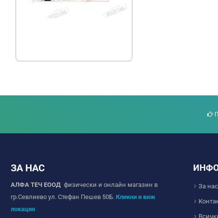
Mitsubishi Outlander Окабеляване
Rockford Fosgate за ANDROID медия
50.00 € (97.79 лв.)
П
ЗА НАС
ИНФ
АЛФА ТЕЧ ЕООД
физически и онлайн магазин в
За нас
гр.Севлиево ул. Стефан Пешев 50Б.
Кликни и виж
Конта
локация
Всичк