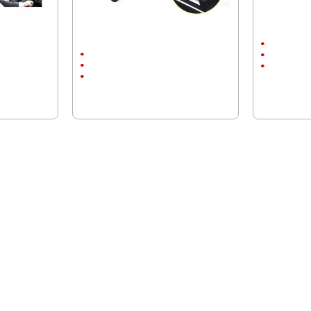
Паркинг камера с регистрационна
Паркинг Кам
табела
480P
480P
90°
90°
Универсале
Универсална
28.12 € (55.00 лв.)
14.32 € (28.
15.33 € (29.98 лв.)
10.22 € (19
ПОСЛЕДНО РАЗГЛЕДАХТЕ