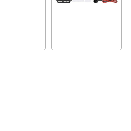
ера с 4 LED диода
Парктроник с 4 сензора и LCD
дисплей
н
01 лв.)
25.56 € (49.99 лв.)
.99 лв.)
17.90 € (35.01 лв.)