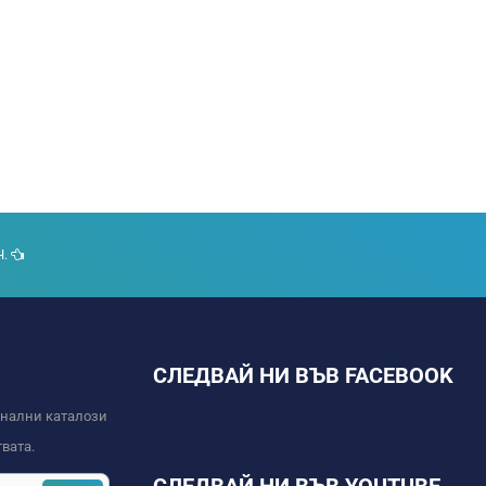
Ч.
СЛЕДВАЙ НИ ВЪВ FACEBOOK
онални каталози
вата.