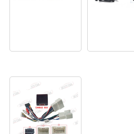
OBD2 Диагностика Elm327
Bluetooth Аудио Адаптер
15.34 € (30.00 лв.)
7.16 € (14.00 лв.)
12.78 € (25.00 лв.)