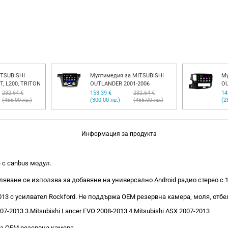
TSUBISHI
Мултимедия за MITSUBISHI
Му
, L200, TRITON
OUTLANDER 2001-2006
OU
232.64 €
153.39 €
232.64 €
14
(455.00 лв.)
(300.00 лв.)
(455.00 лв.)
(2
Информация за продукта
e с canbus модул.
ване се използва за добавяне на универсално Android радио стерео с 
013 с усилвател Rockford. Не поддържа OEM резервна камера, моля, отб
007-2013 3.Mitsubishi Lancer EVO 2008-2013 4.Mitsubishi ASX 2007-2013
ез OEM резервна камера.