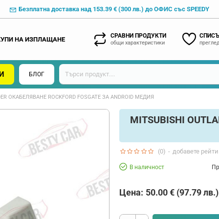
Безплатна доставка над 153.39 € (300 лв.) до ОФИС със SPEEDY
СРАВНИ ПРОДУКТИ
СПИСЪ
КУПИ НА ИЗПЛАЩАНЕ
общи характеристики
преглед
И
БЛОГ
DER ОКАБЕЛЯВАНЕ ROCKFORD FOSGATE ЗА ANDROID МЕДИЯ
MITSUBISHI OUTL
(0)
-
добавете рейти
В наличност
Пр
Цена:
50.00 € (97.79 лв.)