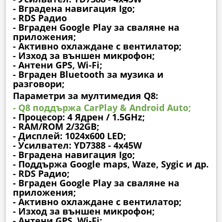
- Вградена навигация Igo;
- RDS Радио
- Вграден Google Play за сваляне на
приложения;
- Активно охлаждане с вентилатор;
- Изход за външен микрофон;
- Антени GPS, Wi-Fi;
- Вграден Bluetooth за музика и
разговори;
Параметри за мултимедия Q8:
- Q8 поддържа CarPlay & Android Auto;
- Процесор: 4 Ядрен / 1.5GHz;
- RAM/ROM 2/32GB;
- Дисплей: 1024х600 LED;
- Усилвател: YD7388 - 4x45W
- Вградена навигация Igo;
- Поддържа Google maps, Waze, Sygic и др.
- RDS Радио;
- Вграден Google Play за сваляне на
приложения;
- Активно охлаждане с вентилатор;
- Изход за външен микрофон;
- Антени GPS, Wi-Fi;