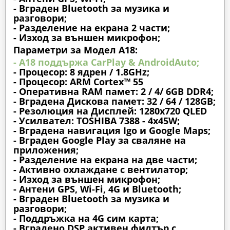
- Вграден Bluetooth за музика и
разговори;
- Разделение на екрана 2 части;
- Изход за външен микрофон;
Параметри за Модел A18:
- A18 поддържа CarPlay & AndroidAuto;
- Процесор: 8 ядрен / 1.8GHz;
- Процесор: ARM Cortex™ 55
- Оперативна RAM памет: 2 / 4/ 6GB DDR4;
- Вградена Дискова памет: 32 / 64 / 128GB;
- Резолюция на Дисплей: 1280х720 QLED
- Усилвател: TOSHIBA 7388 - 4x45W;
- Вградена навигация Igo и Google Maps;
- Вграден Google Play за сваляне на
приложения;
- Разделение на екрана на две части;
- Активно охлаждане с вентилатор;
- Изход за външен микрофон;
- Антени GPS, Wi-Fi, 4G и Bluetooth;
- Вграден Bluetooth за музика и
разговори;
- Поддръжка на 4G сим карта;
- Вградено DSP активен филтър с