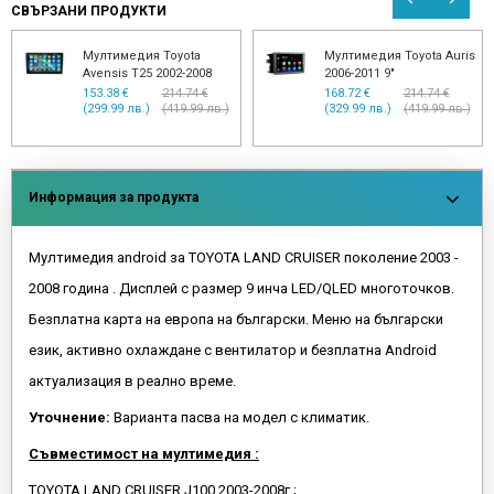
СВЪРЗАНИ ПРОДУКТИ
Мултимедия Toyota
Мултимедия за Toyota
Corolla 2006-2013
RAV4 2005-2013 с 10 инча
дисплей
153.38 €
255.65 €
(299.99 лв.)
(500.01 лв.)
153.38 €
214.74 €
(299.99 лв.)
(419.99 лв.)
Информация за продукта
Мултимедия android зa TOYOTA LAND CRUISER поколение 2003 -
2008 година . Дисплей с размер 9 инча LED/QLED многоточков.
Безплатна карта на европа на български. Меню на български
език, активно охлаждане с вентилатор и безплатна Android
актуализация в реално време.
Уточнение:
Варианта пасва на модел с климатик.
Съвместимост на мултимедия :
TOYOTA LAND CRUISER J100 2003-2008г.;