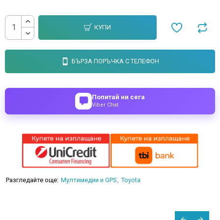
КУПИ
БЪРЗА ПОРЪЧКА С ТЕЛЕФОН
Попитай ни сега
Viber Chat
Разгледайте още:
Мултимедии и GPS
Toyota