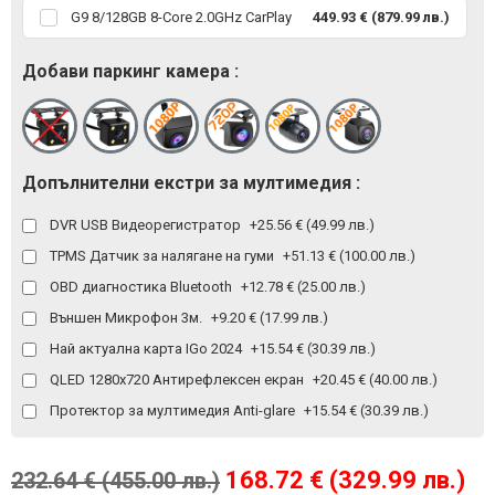
G9 8/128GB 8-Core 2.0GHz CarPlay
449.93 € (879.99 лв.)
Добави паркинг камера :
Допълнителни екстри за мултимедия :
DVR USB Видеорегистратор
+25.56 € (49.99 лв.)
TPMS Датчик за налягане на гуми
+51.13 € (100.00 лв.)
OBD диагностика Bluetooth
+12.78 € (25.00 лв.)
Външен Микрофон 3м.
+9.20 € (17.99 лв.)
Най актуална карта IGo 2024
+15.54 € (30.39 лв.)
QLED 1280x720 Антирефлексен екран
+20.45 € (40.00 лв.)
Протектор за мултимедия Anti-glare
+15.54 € (30.39 лв.)
168.72 € (329.99 лв.)
232.64 € (455.00 лв.)