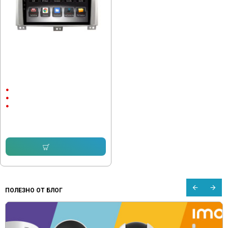
Мултимедия за TOYOTA LAND
CRUISER 100 2003-2008
КЛИМАТИК
9"
Android
CarPlay & Android Auto
232.64 € (455.00 лв.)
168.72 € (329.99 лв.)
Купи
ПОЛЕЗНО ОТ БЛОГ