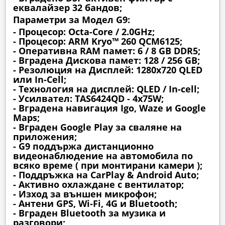
еквалайзер 32 бандов;
Параметри за Модел G9:
- Процесор: Octa-Core / 2.0GHz;
- Процесор: ARM Kryo™ 260 QCM6125;
- Оперативна RAM памет: 6 / 8 GB DDR5;
- Вградена Дискова памет: 128 / 256 GB;
- Резолюция на Дисплей: 1280х720 QLED
или In-Cell;
- Технология на дисплей: QLED / In-cell;
- Усилвател: TAS6424QD - 4x75W;
- Вградена навигация Igo, Waze и Google
Maps;
- Вграден Google Play за сваляне на
приложения;
- G9 поддържа дистанционно
видеонаблюдение на автомобила по
всяко време ( при монтирани камери );
- Поддръжка на CarPlay & Android Auto;
- Активно охлаждане с вентилатор;
- Изход за външен микрофон;
- Антени GPS, Wi-Fi, 4G и Bluetooth;
- Вграден Bluetooth за музика и
разговори;