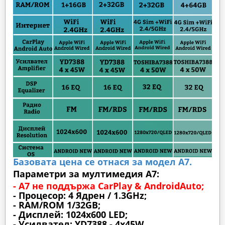
Базовата цена се отнася за модел А7.
Параметри за мултимедия A7:
- A7 не поддържа CarPlay & AndroidAuto;
- Процесор: 4 Ядрен / 1.3GHz;
- RAM/ROM 1/32GB;
- Дисплей: 1024х600 LED;
- Усилвател: YD7388 - 4x45W