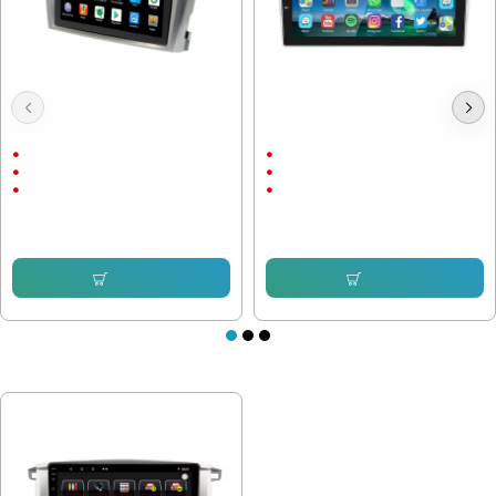
Мултимедия Toyota Avensis 2009-
Мултимедия Toyota Avensis T25
2015 T27
2002-2008
9"
9"
Android
Android
CarPlay & AndroidAuto
CarPlay & AndroidAuto
214.74 € (419.99 лв.)
214.74 € (419.99 лв.)
153.38 € (299.99 лв.)
153.38 € (299.99 лв.)
Купи
Купи
ПОСЛЕДНО РАЗГЛЕДАХТЕ