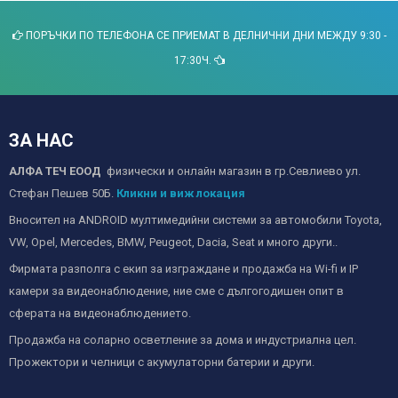
ПОРЪЧКИ ПО ТЕЛЕФОНА СЕ ПРИЕМАТ В ДЕЛНИЧНИ ДНИ МЕЖДУ 9:30 -
17:30Ч.
ЗА НАС
АЛФА ТЕЧ ЕООД
физически и онлайн магазин в гр.Севлиево ул.
Стефан Пешев 50Б.
Кликни и виж локация
Вносител на ANDROID мултимедийни системи за автомобили Toyota,
VW, Opel, Mercedes, BMW, Peugeot, Dacia, Seat и много други..
Фирмата разполга с екип за изграждане и продажба на Wi-fi и IP
камери за видеонаблюдение, ние сме с дългогодишен опит в
сферата на видеонаблюдението.
Продажба на соларно осветление за дома и индустриална цел.
Прожектори и челници с акумулаторни батерии и други.