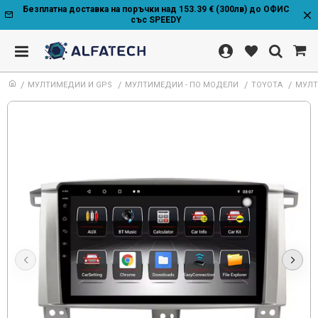
Безплатна доставка на поръчки над 153.39 € (300лв) до ОФИС
със SPEEDY
МУЛТИМЕДИИ И GPS
МУЛТИМЕДИИ - ПО МОДЕЛИ
TOYOTA
МУЛТ