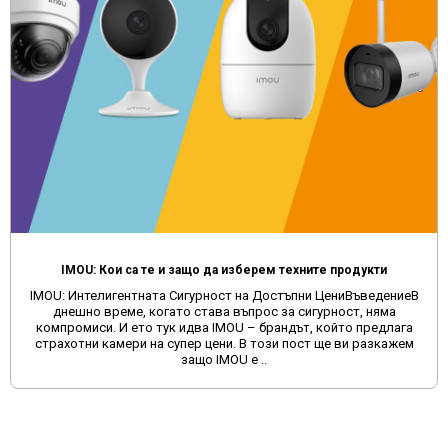
Мултимедия за автомобил от Aliexpress, Temu и други китайски сайтове
Защо да избягвате поръчките на мултимедии от китайски
сайтове и да изберете качеството, което предлагамеВ днешно
време много потребители се насочват към онлайн платформи
като Aliexpress и Temu за покупка на мултимедии за
автомобили. Макар ч..