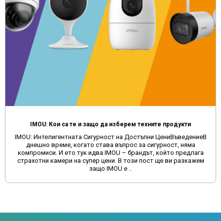
IMOU: Кои са те и защо да изберем техните продукти
IMOU: Интелигентната Сигурност на Достъпни ЦениВъведениеВ
днешно време, когато става въпрос за сигурност, няма
компромиси. И ето тук идва IMOU – брандът, който предлага
страхотни камери на супер цени. В този пост ще ви разкажем
защо IMOU е ..