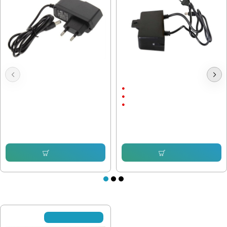
Адаптер 12V / 1A 5.5x2.5
Захранващ Адаптер 12V / 2A
С щепсел
12V/2A
С Кабел
6.39 € (12.50 лв.)
5.11 € (9.99 лв.)
Купи
Купи
ПОСЛЕДНО РАЗГЛЕДАХТЕ
Не се предлага вече