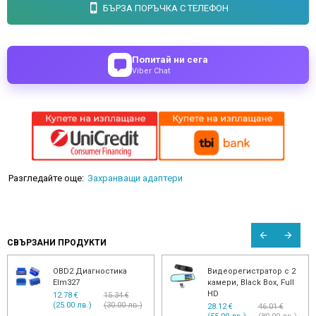
БЪРЗА ПОРЪЧКА С ТЕЛЕФОН
Попитай ни сега
Viber Chat
Разгледайте още:
Захранващи адаптери
СВЪРЗАНИ ПРОДУКТИ
OBD2 Диагностика
Видеорегистратор с 2
Elm327
камери, Black Box, Full
HD
12.78 €
15.34 €
(25.00 лв.)
(30.00 лв.)
28.12 €
46.01 €