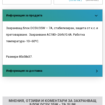
(55.00 лв.)
(89.99 лв.)
Информация за продукта
Захранващ блок DC5V/35W – 7A, стабилизиран, защита от к.с. и
претоварване. Захранване AC180~264V/0.4A. Работна
температура -10~60ºC.
Размери 85х58х37.
Информация за доставка
Напишете отзив
МНЕНИЯ, ОТЗИВИ И КОМЕНТАРИ ЗА ЗАХРАНВАЩ
БЛОК DC5V 35W - 7A SLIM