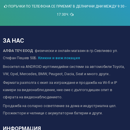
ПОРЪЧКИ ПО ТЕЛЕФОНА СЕ ПРИЕМАТ В ДЕЛНИЧНИ ДНИ МЕЖДУ 9:30 -
17:30Ч.
ЗА НАС
АЛФА ТЕЧ ЕООД
физически и онлайн магазин в гр.Севлиево ул.
Стефан Пешев 50Б.
Кликни и виж локация
Вносител на ANDROID мултимедийни системи за автомобили Toyota,
VW, Opel, Mercedes, BMW, Peugeot, Dacia, Seat и много други..
Фирмата разполга с екип за изграждане и продажба на Wi-fi и IP
камери за видеонаблюдение, ние сме с дългогодишен опит в
сферата на видеонаблюдението.
Продажба на соларно осветление за дома и индустриална цел.
Прожектори и челници с акумулаторни батерии и други.
ИНФОРМАЦИЯ