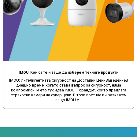
IMOU: Кои са те и защо да изберем техните продукти
IMOU: Интелигентната Сигурност на Достъпни ЦениВъведениеВ
днешно време, когато става въпрос за сигурност, няма
компромиси. И ето тук идва IMOU – брандът, който предлага
страхотни камери на супер цени. В този пост ще ви разкажем
защо IMOU е ..