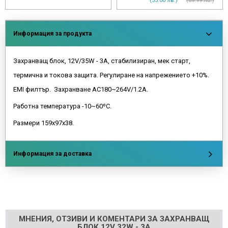
(55.00 лв.)
(89.99 лв.)
Информация за продукта
Захранващ блок, 12V/35W - 3A, стабилизиран, мек старт,
термична и токова защита. Регулиране на напрежението +10%.
EMI филтър. Захранване AC180~264V/1.2A.
Работна температура -10~60ºC.
Размери 159х97х38.
Информация за доставка
Напишете отзив
МНЕНИЯ, ОТЗИВИ И КОМЕНТАРИ ЗА ЗАХРАНВАЩ
БЛОК 12V 32W - 3A