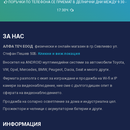
ПОРЪЧКИ ПО ТЕЛЕФОНА СЕ ПРИЕМАТ В ДЕЛНИЧНИ ДНИ МЕЖДУ 9:30 -
17:30Ч.
ЗА НАС
АЛФА ТЕЧ ЕООД
физически и онлайн магазин в гр.Севлиево ул.
Стефан Пешев 50Б.
Кликни и виж локация
Вносител на ANDROID мултимедийни системи за автомобили Toyota,
VW, Opel, Mercedes, BMW, Peugeot, Dacia, Seat и много други..
Фирмата разполга с екип за изграждане и продажба на Wi-fi и IP
камери за видеонаблюдение, ние сме с дългогодишен опит в
сферата на видеонаблюдението.
Продажба на соларно осветление за дома и индустриална цел.
Прожектори и челници с акумулаторни батерии и други.
ИНФОРМАЦИЯ