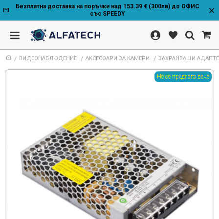
Безплатна доставка на поръчки над 153.39 € (300лв) до ОФИС
със SPEEDY
ВИДЕОНАБЛЮДЕНИЕ
АКСЕСОАРИ ЗА КАМЕРИ
ЗАХРАНВАЩИ АДАПТ
Не се предлага вече