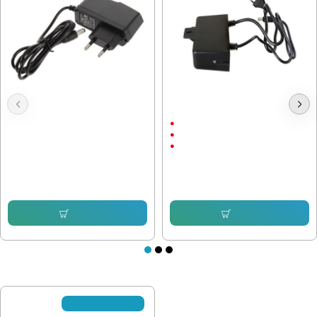
Адаптер 12V / 1A 5.5x2.5
Захранващ Адаптер 12V / 2A
С щепсел
12V/2A
С Кабел
6.39 € (12.50 лв.)
5.11 € (9.99 лв.)
Купи
Купи
ПОСЛЕДНО РАЗГЛЕДАХТЕ
Не се предлага вече