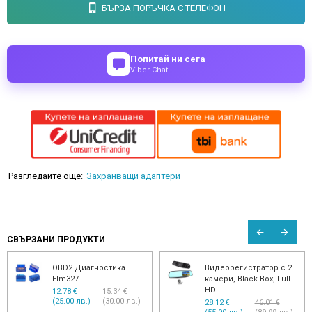
БЪРЗА ПОРЪЧКА С ТЕЛЕФОН
Попитай ни сега
Viber Chat
Разгледайте още:
Захранващи адаптери
СВЪРЗАНИ ПРОДУКТИ
OBD2 Диагностика
Видеорегистратор с 2
Elm327
камери, Black Box, Full
HD
12.78 €
15.34 €
(25.00 лв.)
(30.00 лв.)
28.12 €
46.01 €