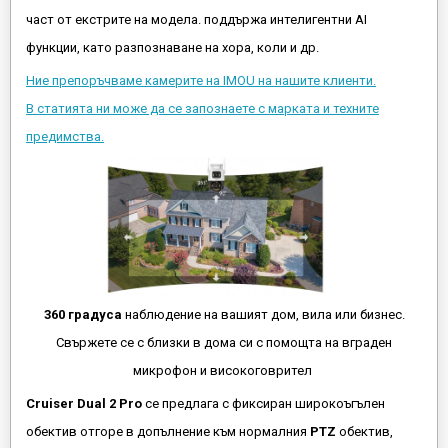
част от екстрите на модела. поддържа интелигентни AI
функции, като разпознаване на хора, коли и др.
Ние препоръчваме камерите на IMOU на нашите клиенти.
В статията ни може да се запознаете с марката и техните
предимства.
360 градуса
наблюдение на вашият дом, вила или бизнес.
Свържете се с близки в дома си с помощта на вграден
микрофон и високоговрител
Cruiser Dual 2 Pro
се предлага с фиксиран широкоъгълен
обектив отгоре в допълнение към нормалния
PTZ
обектив,