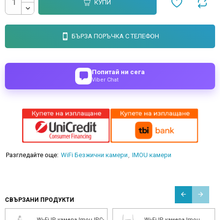
КУПИ
БЪРЗА ПОРЪЧКА С ТЕЛЕФОН
Попитай ни сега
Viber Chat
Разгледайте още:
WiFi Безжични камери
IMOU камери
СВЪРЗАНИ ПРОДУКТИ
Wi-Fi IP камера Imou IPC-
Wi-Fi IP камера Imou