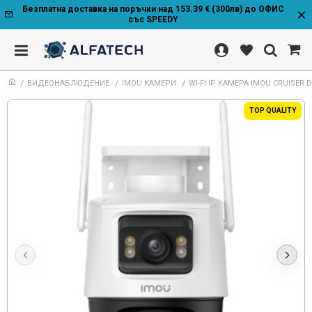
Безплатна доставка на поръчки над 153.39 € (300лв) до ОФИС
със SPEEDY
ВИДЕОНАБЛЮДЕНИЕ
IMOU КАМЕРИ
WI-FI IP КАМЕРА IMOU CRUISER 
TOP QUALITY