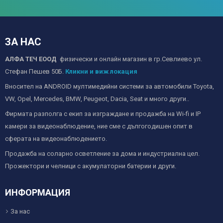
ЗА НАС
АЛФА ТЕЧ ЕООД
физически и онлайн магазин в гр.Севлиево ул.
Стефан Пешев 50Б.
Кликни и виж локация
Вносител на ANDROID мултимедийни системи за автомобили Toyota,
VW, Opel, Mercedes, BMW, Peugeot, Dacia, Seat и много други..
Фирмата разполга с екип за изграждане и продажба на Wi-fi и IP
камери за видеонаблюдение, ние сме с дългогодишен опит в
сферата на видеонаблюдението.
Продажба на соларно осветление за дома и индустриална цел.
Прожектори и челници с акумулаторни батерии и други.
ИНФОРМАЦИЯ
За нас