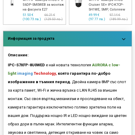
S6DP-5M0WEB за монтаж
Cruiser SE+ IPC-K7CP-
на фасунга E27
5H1WE, 5MP, Colorview
51.50 €
66.21 €
49.99 €
97.14 €
(100.73 лв.)
(129.50 лв.)
(97.77 лв.)
(189.99 лв.)
Информация за продукта
Описание:
IPC-S7XFP-8U0WED
е най новата технология
AURORA с low-
light
imaging
Technology,
която гарантира по-добро
изображение в тъмния период.
Двойна камера 8MP със слот
за карта памет, Wi-Fi и жична връзка с LAN RJ45 за външен
монтаж. Със своя въртящ механизъм и проследяване на обект,
камерата гарантира изключително голямо зрителна поле на
вашия дом. Поддържа нощно IR и LED нощно виждане за цветен
образ дори в пълен мрак. Интелигентни функции аларма,
звукова и светлинна, детекция откриване на човек са само