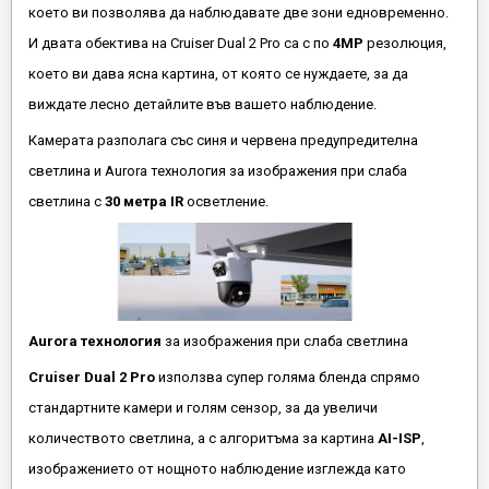
което ви позволява да наблюдавате две зони едновременно.
И двата обектива на Cruiser Dual 2 Pro са с по
4MP
резолюция,
което ви дава ясна картина, от която се нуждаете, за да
виждате лесно детайлите във вашето наблюдение.
Камерата разполага със синя и червена предупредителна
светлина и Aurora технология за изображения при слаба
светлина с
30 метра IR
осветление.
Aurora технология
за изображения при слаба светлина
Cruiser Dual 2 Pro
използва супер голяма бленда спрямо
стандартните камери и голям сензор, за да увеличи
количеството светлина, а с алгоритъма за картина
AI-ISP
,
изображението от нощното наблюдение изглежда като