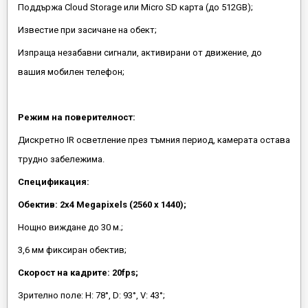
Поддържа Cloud Storage или Micro SD карта (до 512GB);
Известие при засичане на обект;
Изпраща незабавни сигнали, активирани от движение, до
вашия мобилен телефон;
Режим на поверителност:
Дискретно IR осветление през тъмния период, камерата остава
трудно забележима.
Спецификация:
Обектив: 2х4 Megapixels (2560 x 1440);
Нощно виждане до 30 м.;
3,6 мм фиксиран обектив;
Скорост на кадрите: 20fps;
Зрително поле: H: 78°, D: 93°, V: 43°;