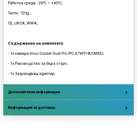
Работна среда: -20℃ ~ +45℃;
Тегло: 720g ;
CE, UKCA, WWA;
Съдържание на комплекта:
- 1x камера Imou Cruiser Dual Pro IPC-S7XFP-8U0WED;
- 1x Ръководство за бърз старт;
- 1x Захрандващ адаптер;
Допълнителна информация
Информация за доставка
Напишете отзив