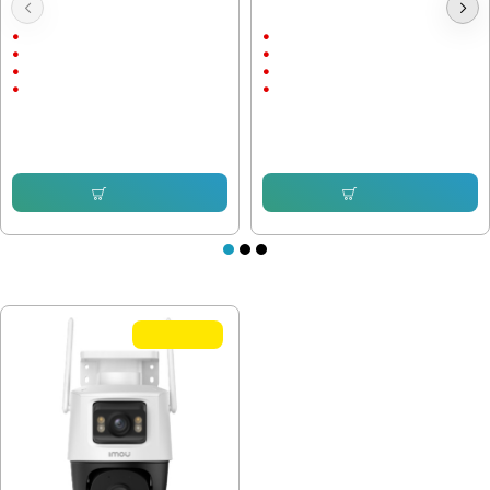
Wi-Fi IP камера Imou Versa IPC-
Wi-Fi IP камера IMOU Ranger IPC-
C22FP-C 2Mpx, външен монтаж
TA42P-D, 4MP, въртяща
Външен и вътрешен монтаж
Вътрешен монтаж
до 20м.
до 10м.
1920 x 1080
2592х1944
2 megapixels
4 megapixels
56.24 € (110.00 лв.)
53.69 € (105.01 лв.)
34.99 € (68.43 лв.)
34.00 € (66.50 лв.)
Купи
Купи
ПОСЛЕДНО РАЗГЛЕДАХТЕ
TOP QUALITY