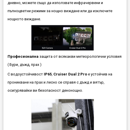
дневно, можете също да използвате инфрачервени и
пълноцветни режими за нощно виждане или да изключите
нощното виждане.
Професионална
защита от всякакви метеорологични условия
( Бури, дъжд, прах )
С водоустойчивост
IP65
,
Cruiser Dual 2 Pro
е устойчив на
проникване на прах и лесно се справя с дъжд и вятър,
осигурявайки ви безопасност денонощно.