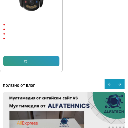
Wi-Fi IP камера Imou Cruiser Dual 2
pro IPC-S7XFP-8U0WED 8MP
Външен монтаж
до 30м.
2560 x 1440
8 Megapixels
137.70 € (269.32 лв.)
124.99 € (244.46 лв.)
Купи
ПОЛЕЗНО ОТ БЛОГ