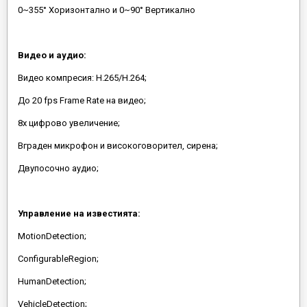
0~355° Хоризонтално и 0~90° Вертикално
Видео и аудио:
Видео компресия: H.265/H.264;
До 20 fps Frame Rate на видео;
8x цифрово увеличение;
Вграден микрофон и високоговорител, сирена;
Двупосочно аудио;
Управление на известията:
MotionDetection;
ConfigurableRegion;
HumanDetection;
VehicleDetection;