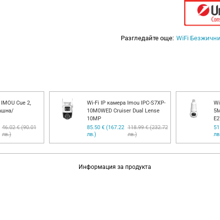
Разгледайте още:
WiFi Безжичн
 IMOU Cue 2,
Wi-Fi IP камера Imou IPC-S7XP-
Wi
ашна/
10M0WED Cruiser Dual Lense
5M
10MP
E2
46.02 € (90.01
85.50 € (167.22
118.99 € (232.72
51
лв.)
лв.)
лв.)
лв
Информация за продукта