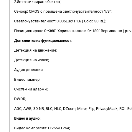
2.8mm фиксиран обектив;
Сензор: CMOS с повишена светлочувствителност 1/3";
Светлочувствителност: 0.005Lux/ F1.6 ( Color; 30IRE);
Позициониране 0~360° Хоризонтално и 0~180° Вертикално ( ръчн
Допълнителна функционалност:
Детекция на движение;
Детекция на човек;
Аудио детекция;
Видео тампер;
Системни аларми;
DWDR;
AGC, AWB, 3D NR, BLC, HLC, DZoom, Mirror, Flip, PrivacyMask, ROI. Ed
Видео и аудио:
Видео компресия: H.265/H.264;