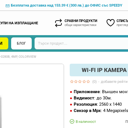
Безплатна доставка над 153.39 € (300 лв.) до ОФИС със SPEEDY
СРАВНИ ПРОДУКТИ
СПИСЪ
КУПИ НА ИЗПЛАЩАНЕ
общи характеристики
преглед
И
БЛОГ
-0280B, 4MP, COLORVIEW
WI-FI IP КАМЕРА
(0)
-
добавете рейти
Приложение
: Външен мон
Видимост
: до 30м.
Резолюция
: 2560 x 1440
Сензор в Mpx
: 4 Megapixel
В наличност
П