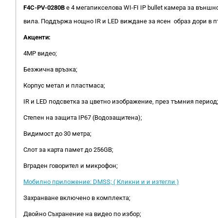
F4C-PV-0280B
е 4 мегапикселова WI-FI IP bullet камера за вън
вила. Поддържа нощно IR и LED виждане за ясен образ дори в п
Акценти:
4MP видео;
Безжична връзка;
Корпус метал и пластмаса;
IR и LED подсветка за цветно изображение, през тъмния период
Степен на защита IP67 (Водозащитена);
Видимост до 30 метра;
Слот за карта памет до 256GB;
Вграден говорител и микрофон;
Мобилно приложение: DMSS; ( Кликни и и изтегли )
Захранване включено в комплекта;
Двойно Съхранение на видео по избор;