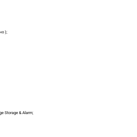
о );
ge Storage & Alarm;