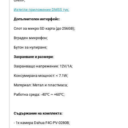
ONVIF;
Изтегли приложение DMSS тук:
Допълнителен интерфейс:
Слот за микро SD карта (до 256GB);
Вграден микрофон;
Бутон за нулиране;
Захранване и размери:
Захранващо напрежение: 12V/1A;
Консумирана мощност: < 7.1W;
Материал: Метал и пластмаса;
Работна среда: -40℃ ~ +60℃;
Съдържание на комплекта:
- 1x камера Dahua F4C-PV-0280B;