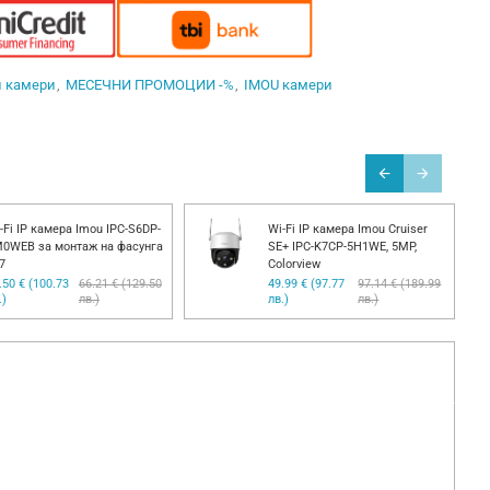
и камери
МЕСЕЧНИ ПРОМОЦИИ -%
IMOU камери
-Fi IP камера Imou IPC-S6DP-
Wi-Fi IP камера Imou Cruiser
0WEB за монтаж на фасунга
SE+ IPC-K7CP-5H1WE, 5MP,
7
Colorview
.50 € (100.73
66.21 € (129.50
49.99 € (97.77
97.14 € (189.99
.)
лв.)
лв.)
лв.)