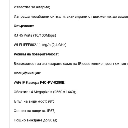
Известие за аларма;
Изпраща незабавни сигнали, активирани от движение, до ваши
Свързване:
RJ 45 Ports (10/100Mbps)
Wi-Fi IEEE802.11 b/g/n (2,4 GHz)
Режим на поверителност:
Възможност за активиране само на IR осветление през тъмния 
Спецификация:
WiFi IP Камера
F4C-PV-0280B
;
Обектив : 4 Megapixels (2560 x 1440);
Ъгъл на видимост: 98°;
Степен на защита: IP67;
Нощно виждане до 30 м;