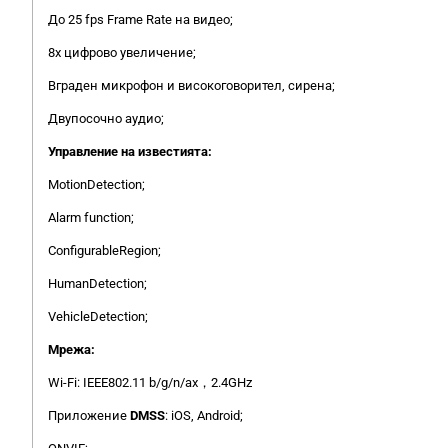
До 25 fps Frame Rate на видео;
8x цифрово увеличение;
Вграден микрофон и високоговорител, сирена;
Двупосочно аудио;
Управление на известията:
MotionDetection;
Alarm function;
ConfigurableRegion;
HumanDetection;
VehicleDetection;
Мрежа:
Wi-Fi: IEEE802.11 b/g/n/ax，2.4GHz
Приложение
DMSS
: iOS, Android;