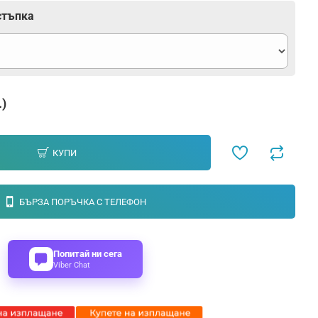
стъпка
.)
КУПИ
БЪРЗА ПОРЪЧКА С ТЕЛЕФОН
Попитай ни сега
Viber Chat