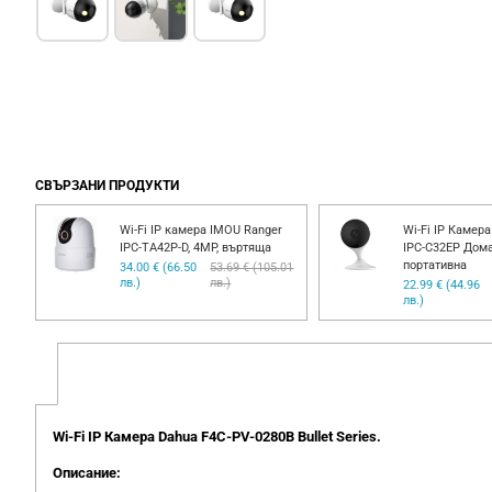
СВЪРЗАНИ ПРОДУКТИ
PC-
Wi-Fi IP камера IMOU Ranger
Wi-Fi IP Камера
аж
IPC-TA42P-D, 4MP, въртяща
IPC-C32EP Дом
портативна
00
34.00 € (66.50
53.69 € (105.01
лв.)
лв.)
22.99 € (44.96
лв.)
Wi-Fi IP Камера Dahua F4C-PV-0280B Bullet Series.
Описание: