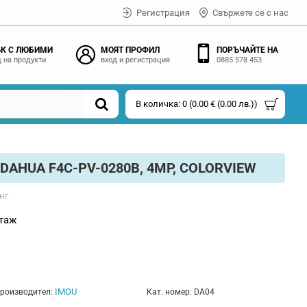
Регистрация
Свържете се с нас
К С ЛЮБИМИ
МОЯТ ПРОФИЛ
ПОРЪЧАЙТЕ НА
 на продукти
вход и регистрация
0885 578 453
В количка: 0 (0.00 € (0.00 лв.))
 DAHUA F4C-PV-0280B, 4MP, COLORVIEW
нг
таж
s
IMOU
роизводител:
Кат. номер:
DA04