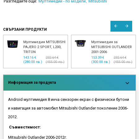
Разгледайте още:
Мултимедии - по модели
Mitsubishi
СВЪРЗАНИ ПРОДУКТИ
Мултимедия MITSUBISHI
Мултимедия за
PAJERO 2 SPORT, L200,
MITSUBISHI OUTLANDER
TRITON
2001-2006
143.16 €
232.64 €
153.39 €
232.64 €
(280.00 лв.)
(455.00 лв.)
(300.00 лв.)
(455.00 лв.)
Информация за продукта
Android мултимедия 8 инча сензорен екран с физически бутони
и навигация за автомобил Mitsubishi Outlander поколение 2006-
2012.
Съвместимост:
Mitsubishi Outlander 2006-2012г.