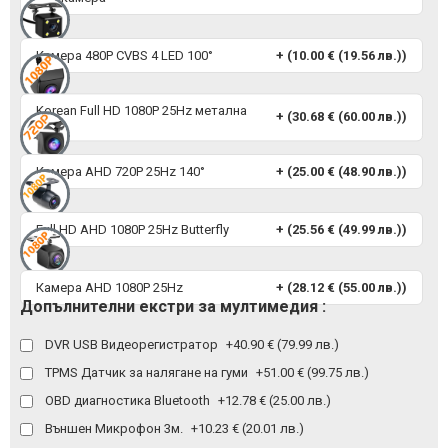
Камера 480P CVBS 4 LED 100°
+ (10.00 € (19.56 лв.))
Korean Full HD 1080P 25Hz метална
+ (30.68 € (60.00 лв.))
140°
Камера AHD 720P 25Hz 140°
+ (25.00 € (48.90 лв.))
Full HD AHD 1080P 25Hz Butterfly
+ (25.56 € (49.99 лв.))
Камера AHD 1080P 25Hz
+ (28.12 € (55.00 лв.))
Допълнителни екстри за мултимедия :
DVR USB Видеорегистратор
+40.90 € (79.99 лв.)
TPMS Датчик за налягане на гуми
+51.00 € (99.75 лв.)
OBD диагностика Bluetooth
+12.78 € (25.00 лв.)
Външен Микрофон 3м.
+10.23 € (20.01 лв.)