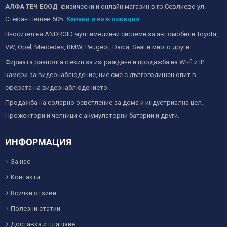
АЛФА ТЕЧ ЕООД
физически и онлайн магазин в гр.Севлиево ул.
Стефан Пешев 50Б.
Кликни и виж локация
Вносител на ANDROID мултимедийни системи за автомобили Toyota,
VW, Opel, Mercedes, BMW, Peugeot, Dacia, Seat и много други..
Фирмата разполга с екип за изграждане и продажба на Wi-fi и IP
камери за видеонаблюдение, ние сме с дългогодишен опит в
сферата на видеонаблюдението.
Продажба на соларно осветление за дома и индустриална цел.
Прожектори и челници с акумулаторни батерии и други.
ИНФОРМАЦИЯ
За нас
Контакти
Всички отзиви
Полезни статии
Доставка и плащане