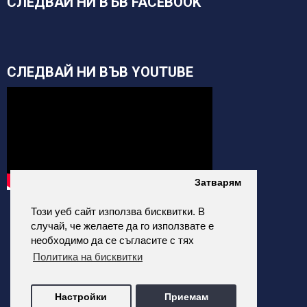
СЛЕДВАЙ НИ ВЪВ FACEBOOK
СЛЕДВАЙ НИ ВЪВ YOUTUBE
Затварям
Този уеб сайт използва бисквитки. В
случай, че желаете да го използвате е
необходимо да се съгласите с тях
Политика на бисквитки
alfatehnics.com © 2026 Всички права запазени.
Настройки
Приемам
Всички цени на сайта са с Включено ДДС