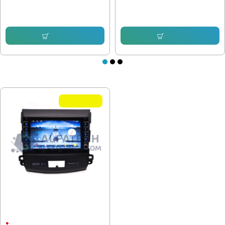
232.64 € (455.00 лв.)
232.64 € (455.00 лв.)
153.38 € (299.99 лв.)
153.16 € (299.55 лв.)
Купи
Купи
ПОСЛЕДНО РАЗГЛЕДАХТЕ
Летни Оферти
Мултимедия за Mitsubishi
Outlander 2006-2012 с бутони 8
инча
8"