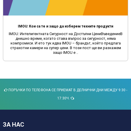
IMOU: Кои са те и защо да изберем техните продукти
IMOU: Интелигентната Сигурност на Достъпни ЦениВъведениеВ
днешно време, когато става въпрос за сигурност, няма
компромиси. И ето тук идва IMOU – брандът, който предлага
страхотни камери на супер цени. В този пост ще ви разкажем
защо IMOU е ..
ПОРЪЧКИ ПО ТЕЛЕФОНА СЕ ПРИЕМАТ В ДЕЛНИЧНИ ДНИ МЕЖДУ 9:30 -
17:30Ч.
ЗА НАС