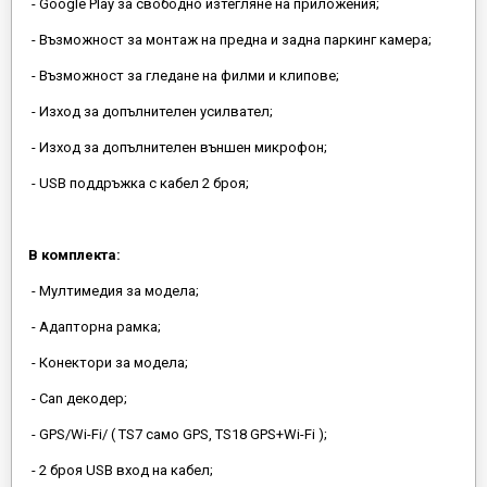
- Google Play за свободно изтегляне на приложения;
- Възможност за монтаж на предна и задна паркинг камера;
- Възможност за гледане на филми и клипове;
- Изход за допълнителен усилвател;
- Изход за допълнителен външен микрофон;
- USB поддръжка с кабел 2 броя;
В комплекта:
- Мултимедия за модела;
- Адапторна рамка;
- Конектори за модела;
- Can декодер;
- GPS/Wi-Fi/ ( TS7 само GPS, TS18 GPS+Wi-Fi );
- 2 броя USB вход на кабел;