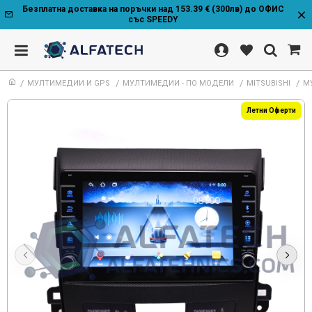
Безплатна доставка на поръчки над 153.39 € (300лв) до ОФИС
със SPEEDY
МУЛТИМЕДИИ И GPS
МУЛТИМЕДИИ - ПО МОДЕЛИ
MITSUBISHI
МУ
Летни Оферти