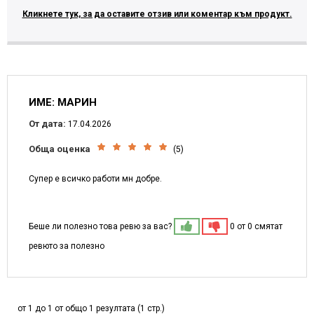
Кликнете тук, за да оставите отзив или коментар към продукт.
ИМЕ: МАРИН
От дата:
17.04.2026
Обща оценка
(5)
Супер е всичко работи мн добре.
Беше ли полезно това ревю за вас?
0 от 0 смятат
ревюто за полезно
от 1 до 1 от общо 1 резултата (1 стр.)