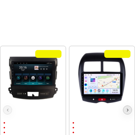
МОЖЕ ДА ХАРЕСАТЕ ОЩЕ
Летни Оферти
Летни Оферти
Мултимедия за Mitsubishi
Мултимедия MITSUBISHI ASX 2010
Outlander 2006-2012 9"
- 2017 / 10" ANDROID
9"
10"
Android
Android
CarPlay & AndroidAuto
CarPlay & AndroidAuto