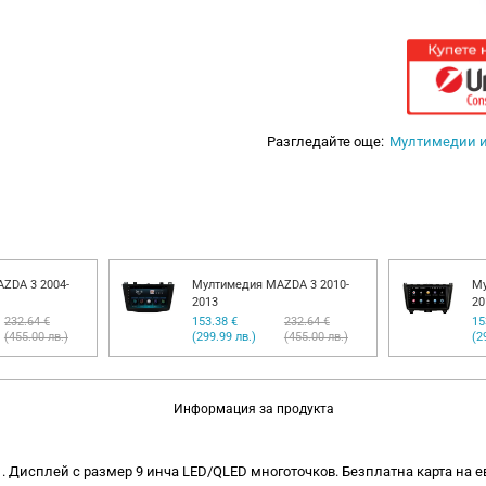
Разгледайте още:
Мултимедии 
ZDA 3 2004-
Мултимедия MAZDA 3 2010-
Му
2013
20
232.64 €
153.38 €
232.64 €
15
(455.00 лв.)
(299.99 лв.)
(455.00 лв.)
(2
Информация за продукта
 . Дисплей с размер 9 инча LED/QLED многоточков. Безплатна карта на е