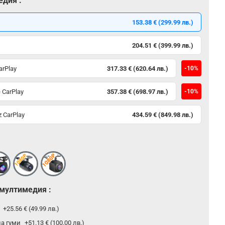
едия :
153.38 € (299.99 лв.)
204.51 € (399.99 лв.)
arPlay
317.33 € (620.64 лв.)
-10%
 CarPlay
357.38 € (698.97 лв.)
-10%
 CarPlay
434.59 € (849.98 лв.)
 мултимедия :
р
+25.56 € (49.99 лв.)
на гуми
+51.13 € (100.00 лв.)