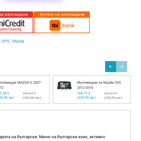
и GPS
Mazda
лтимедия MAZDA 6 2007-
Мултимедия за Mazda CX5
12
2012-2016
3.38 €
232.64 €
168.72 €
232.64 €
99.99 лв.)
(455.00 лв.)
(329.99 лв.)
(455.00 лв.)
вропа на български. Меню на български език, активно