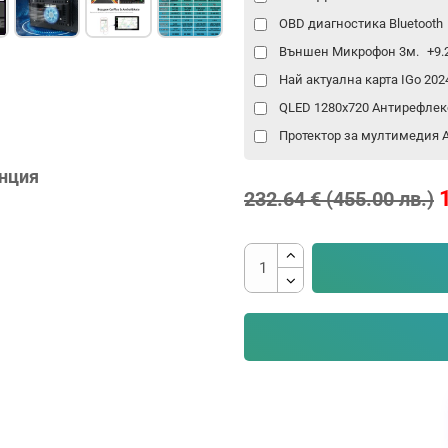
OBD диагностика Bluetooth
Външен Микрофон 3м.
+9.
Най актуална карта IGo 20
QLED 1280x720 Антирефлек
Протектор за мултимедия An
анция
232.64 € (455.00 лв.)