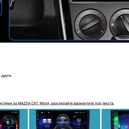
 други.
теми за MAZDA CX7. Моля, разгледайте вариантите под текста.