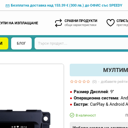
Безплатна доставка над 153.39 € (300 лв.) до ОФИС със SPEEDY
СРАВНИ ПРОДУКТИ
СПИСЪ
КУПИ НА ИЗПЛАЩАНЕ
общи характеристики
преглед
И
БЛОГ
МУЛТИМЕ
(0)
-
добавете рейти
Размер Дисплей
: 9"
Операционна система
: And
Екстри
: CarPlay & Android 
В наличност
П