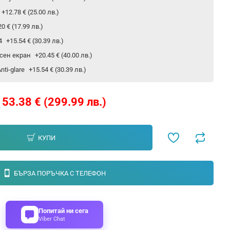
+12.78 € (25.00 лв.)
20 € (17.99 лв.)
24
+15.54 € (30.39 лв.)
сен екран
+20.45 € (40.00 лв.)
ti-glare
+15.54 € (30.39 лв.)
153.38 € (299.99 лв.)
КУПИ
БЪРЗА ПОРЪЧКА С ТЕЛЕФОН
Попитай ни сега
Viber Chat