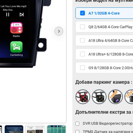
Избери модел на мултим
А7 1/32GB 4-Core
Q8 2/64GB 4-Core CarPlay
A18 Ultra 4/64GB 8-Core C
A18 Ultra+ 6/128GB 8-Core
G9 8/128GB 8-Core 2.0GHz
Добави паркинг камера :
Допълнителни екстри за
DVR USB Видеорегистрато
TPMS Датчик за налягане 