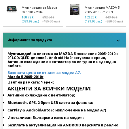
Мултимедия MAZDA 2
Мултимедия MAZDA 3
2007-2014
2004-2009
153.38 €
232.64 €
153.38 €
232.64 €
(299.99 лв.)
(455.00 лв.)
(299.99 лв.)
(455.00 лв.)
Информация за продукта
Мултимедийна система за MAZDA 5 поколение 2005-2010 с
9" LCD/QLED дисплей, Android Най-актуална версия,
Активно охлаждане с вентилатор за сигурна и надеждна
работа.
Базовата цена се отнася за модел А7.
Mazda 5 2005-2010г
. :
Цвят на рамката: Черен;
АКЦЕНТИ ЗА ВСИЧКИ МОДЕЛИ:
Активно охлаждане с вентилатор;
Bluetooth, GPS, 2 броя USB слота за флашка;
CarPlay & AndroidAuto (
с изключение на модел A7)
Инсталиран Български език на медия;
Безплатна актуализация на ANDROID версията в реално