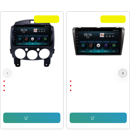
МОЖЕ ДА ХАРЕСАТЕ ОЩЕ
Летни Оферти
Летни Оферти
Мултимедия MAZDA 2 2007-2014
Мултимедия MAZDA 3 2004-2009
9"
9"
Android
Android
Android Auto
CarPlay & AndroidAuto
232.64 € (455.00 лв.)
232.64 € (455.00 лв.)
153.38 € (299.99 лв.)
153.38 € (299.99 лв.)
Купи
Купи