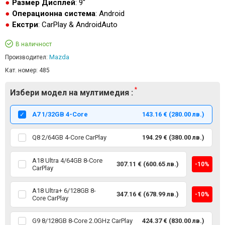
Размер Дисплей
: 9"
Операционна система
: Android
Екстри
: CarPlay & AndroidAuto
В наличност
Mazda
Производител:
Кат. номер:
485
Избери модел на мултимедия :
А7 1/32GB 4-Core
143.16 € (280.00 лв.)
Q8 2/64GB 4-Core CarPlay
194.29 € (380.00 лв.)
A18 Ultra 4/64GB 8-Core
307.11 € (600.65 лв.)
-10%
CarPlay
A18 Ultra+ 6/128GB 8-
347.16 € (678.99 лв.)
-10%
Core CarPlay
G9 8/128GB 8-Core 2.0GHz CarPlay
424.37 € (830.00 лв.)