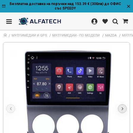
Безплатна доставка на поръчки над 153.39 € (300лв) до ОФИС
със SPEEDY
МУЛТИМЕДИИ И GPS
МУЛТИМЕДИИ - ПО МОДЕЛИ
MAZDA
МУЛТИ