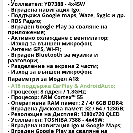
- Усилвател: YD7388 - 4x45W
- Вградена навигация Igo;
- Поддържа Google maps, Waze, Sygic и др.
- RDS Радио;
- Вграден Google Play за сваляне на
приложения;
- Активно охлаждане с вентилатор;
- Изход за външен микрофон;
- Антени GPS, Wi-Fi;
- Вграден Bluetooth за музика и
разговори;
- Разделение на екрана 2 части;
- Изход за външен микрофон;
Параметри за Модел A18:
- A18 поддържа CarPlay & AndroidAuto;
- Процесор: 8 ядрен / 1.8GHz;
- Процесор: ARM Cortex™ 55
- Оперативна RAM памет: 2 / 4/ 6GB DDR4;
- Вградена Дискова памет: 32 / 64 / 128GB;
- Резолюция на Дисплей: 1280х720 QLED
- Усилвател: TOSHIBA 7388 - 4x45W;
- Вградена навигация Igo и Google Maps;
- Вграден Google Play за сваляне на