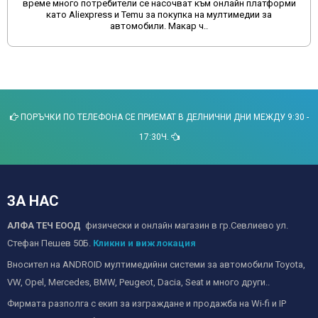
отговори на много въпроси, които може да ви бъдат полезни
за оптимизация, корекция и създаване на комфорт при
пътуване с..
ПОРЪЧКИ ПО ТЕЛЕФОНА СЕ ПРИЕМАТ В ДЕЛНИЧНИ ДНИ МЕЖДУ 9:30 -
17:30Ч.
ЗА НАС
АЛФА ТЕЧ ЕООД
физически и онлайн магазин в гр.Севлиево ул.
Стефан Пешев 50Б.
Кликни и виж локация
Вносител на ANDROID мултимедийни системи за автомобили Toyota,
VW, Opel, Mercedes, BMW, Peugeot, Dacia, Seat и много други..
Фирмата разполга с екип за изграждане и продажба на Wi-fi и IP