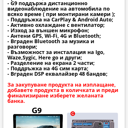
- G9 поддържа дистанционно
видеонаблюдение на автомобила по
всяко време ( при монтирани камери );
- Поддръжка на CarPlay & Android Auto;
- Активно охлаждане с вентилатор;
- Изход за външен микрофон;
- Антени GPS, Wi-Fi, 4G и Bluetooth;
- Вграден Bluetooth за музика и
разговори;
- Възможност за инсталация на Igo,
Waze,Sygic, Here go и други;
- Разделение на екрана 2 части;
- Поддръжка на 4G сим карта;
- Вграден DSP еквалайзер 48 бандов;
За закупуване продукта на изплащане,
добавете продукта в количката и преди
финализиране изберете желаната
банка.