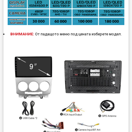
ВНИМАНИЕ:
От падащото меню под цената изберете модел.