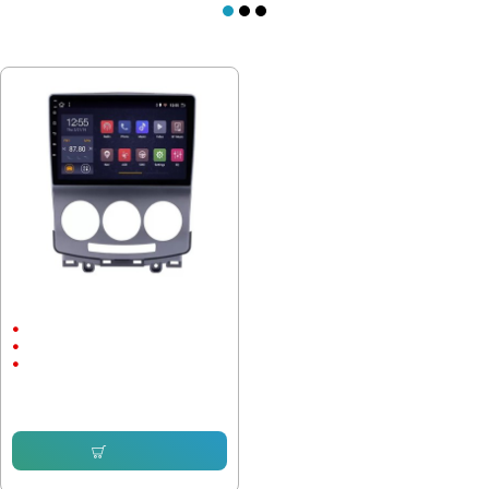
ПОСЛЕДНО РАЗГЛЕДАХТЕ
Мултимедия MAZDA 5 2005-2010
9"
Android
CarPlay & AndroidAuto
232.64 € (455.00 лв.)
143.16 € (280.00 лв.)
Купи