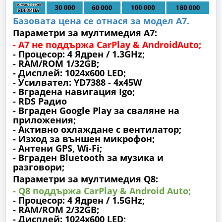
Базовата цена се отнася за модел А7.
Параметри за мултимедия A7:
- A7 не поддържа CarPlay & AndroidAuto;
- Процесор: 4 Ядрен / 1.3GHz;
- RAM/ROM 1/32GB;
- Дисплей: 1024х600 LED;
- Усилвател: YD7388 - 4x45W
- Вградена навигация Igo;
- RDS Радио
- Вграден Google Play за сваляне на
приложения;
- Активно охлаждане с вентилатор;
- Изход за външен микрофон;
- Антени GPS, Wi-Fi;
- Вграден Bluetooth за музика и
разговори;
Параметри за мултимедия Q8:
- Q8 поддържа CarPlay & Android Auto;
- Процесор: 4 Ядрен / 1.5GHz;
- RAM/ROM 2/32GB;
- Дисплей: 1024х600 LED;