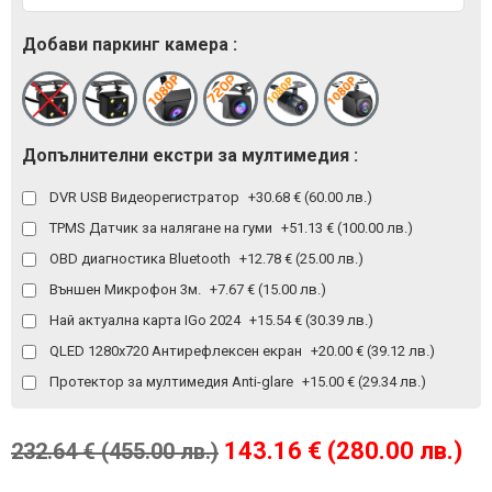
Добави паркинг камера :
Допълнителни екстри за мултимедия :
DVR USB Видеорегистратор
+30.68 € (60.00 лв.)
TPMS Датчик за налягане на гуми
+51.13 € (100.00 лв.)
OBD диагностика Bluetooth
+12.78 € (25.00 лв.)
Външен Микрофон 3м.
+7.67 € (15.00 лв.)
Най актуална карта IGo 2024
+15.54 € (30.39 лв.)
QLED 1280x720 Антирефлексен екран
+20.00 € (39.12 лв.)
Протектор за мултимедия Anti-glare
+15.00 € (29.34 лв.)
143.16 € (280.00 лв.)
232.64 € (455.00 лв.)