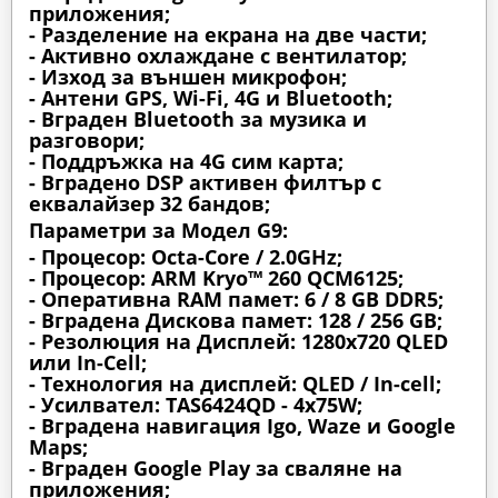
приложения;
- Разделение на екрана на две части;
- Активно охлаждане с вентилатор;
- Изход за външен микрофон;
- Антени GPS, Wi-Fi, 4G и Bluetooth;
- Вграден Bluetooth за музика и
разговори;
- Поддръжка на 4G сим карта;
- Вградено DSP активен филтър с
еквалайзер 32 бандов;
Параметри за Модел G9:
- Процесор: Octa-Core / 2.0GHz;
- Процесор: ARM Kryo™ 260 QCM6125;
- Оперативна RAM памет: 6 / 8 GB DDR5;
- Вградена Дискова памет: 128 / 256 GB;
- Резолюция на Дисплей: 1280х720 QLED
или In-Cell;
- Технология на дисплей: QLED / In-cell;
- Усилвател: TAS6424QD - 4x75W;
- Вградена навигация Igo, Waze и Google
Maps;
- Вграден Google Play за сваляне на
приложения;