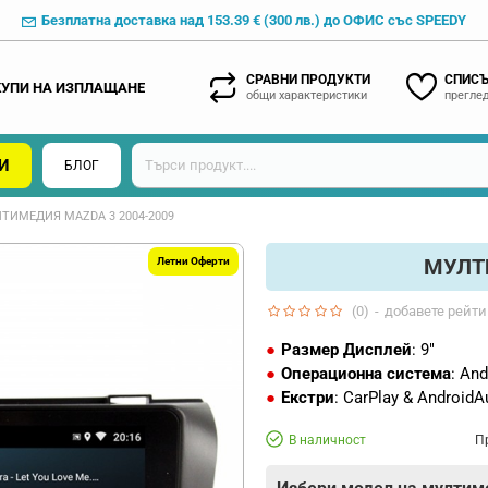
Безплатна доставка над 153.39 € (300 лв.) до ОФИС със SPEEDY
СРАВНИ ПРОДУКТИ
СПИСЪ
КУПИ НА ИЗПЛАЩАНЕ
общи характеристики
преглед
И
БЛОГ
ТИМЕДИЯ MAZDA 3 2004-2009
МУЛТИ
Летни Оферти
(0)
-
добавете рейти
Размер Дисплей
: 9"
Операционна система
: And
Екстри
: CarPlay & AndroidA
В наличност
П