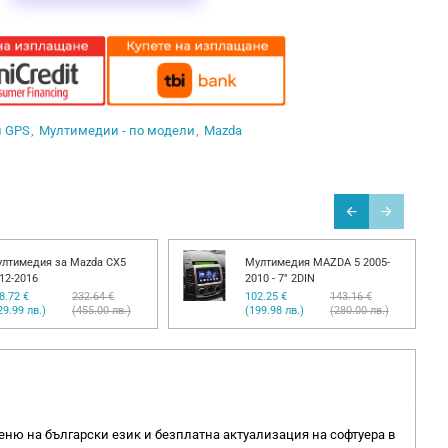
и GPS
Мултимедии - по модели
Mazda
лтимедия за Mazda CX5
Мултимедия MAZDA 5 2005-
12-2016
2010 - 7" 2DIN
8.72 €
232.64 €
102.25 €
143.16 €
29.99 лв.)
(455.00 лв.)
(199.98 лв.)
(280.00 лв.)
еню на български език и безплатна актуализация на софтуера в