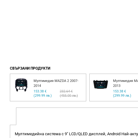
СВЪРЗАНИ ПРОДУКТИ
Мултимедия MAZDA 2 2007-
Мултимедия MA
2014
2013
153.38 €
232.64 €
153.38 €
(299.99 лв.)
(455.00 лв.)
(299.99 лв.)
Мултимедийна система с 9" LCD/QLED дисплей, Android Най-акту