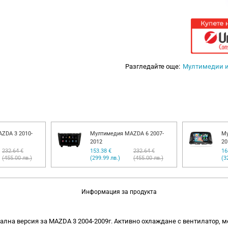
Разгледайте още:
Мултимедии 
ZDA 3 2010-
Мултимедия MAZDA 6 2007-
Му
2012
20
232.64 €
153.38 €
232.64 €
16
(455.00 лв.)
(299.99 лв.)
(455.00 лв.)
(3
Информация за продукта
ална версия за MAZDA 3 2004-2009г. Активно охлаждане с вентилатор, м