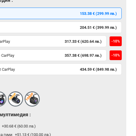
едия :
153.38 € (299.99 лв.)
204.51 € (399.99 лв.)
arPlay
317.33 € (620.64 лв.)
-10%
 CarPlay
357.38 € (698.97 лв.)
-10%
 CarPlay
434.59 € (849.98 лв.)
 мултимедия :
р
+30.68 € (60.00 лв.)
на гуми
+51.13 € (100.00 лв.)