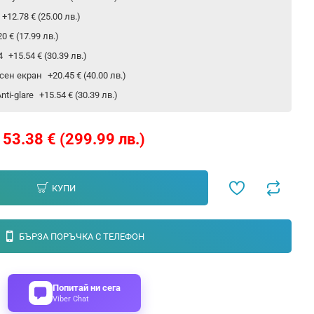
+12.78 € (25.00 лв.)
20 € (17.99 лв.)
24
+15.54 € (30.39 лв.)
сен екран
+20.45 € (40.00 лв.)
ti-glare
+15.54 € (30.39 лв.)
153.38 € (299.99 лв.)
КУПИ
БЪРЗА ПОРЪЧКА С ТЕЛЕФОН
Попитай ни сега
Viber Chat