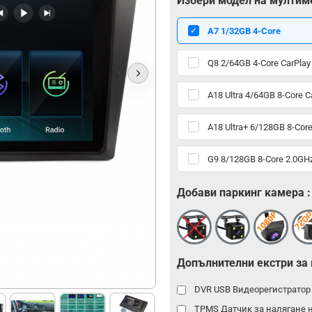
Избери модел на мултим
А7 1/32GB 4-Core
Q8 2/64GB 4-Core CarPlay
A18 Ultra 4/64GB 8-Core C
A18 Ultra+ 6/128GB 8-Core
G9 8/128GB 8-Core 2.0GHz
Добави паркинг камера :
Допълнителни екстри за
DVR USB Видеорегистрато
TPMS Датчик за налягане 