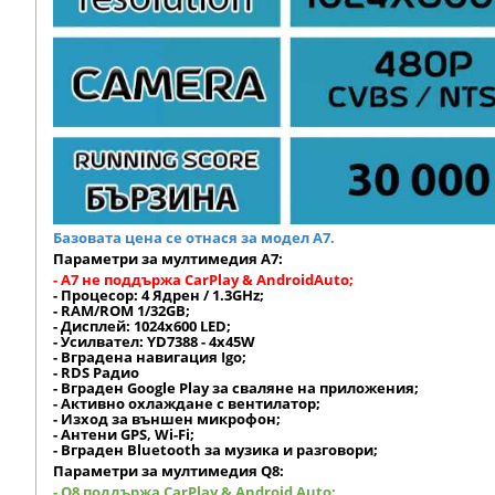
Базовата цена се отнася за модел А7.
Параметри за мултимедия A7:
- A7 не поддържа CarPlay & AndroidAuto;
- Процесор: 4 Ядрен / 1.3GHz;
- RAM/ROM 1/32GB;
- Дисплей: 1024х600 LED;
- Усилвател: YD7388 - 4x45W
- Вградена навигация Igo;
- RDS Радио
- Вграден Google Play за сваляне на приложения;
- Активно охлаждане с вентилатор;
- Изход за външен микрофон;
- Антени GPS, Wi-Fi;
- Вграден Bluetooth за музика и разговори;
Параметри за мултимедия Q8:
- Q8 поддържа CarPlay & Android Auto;