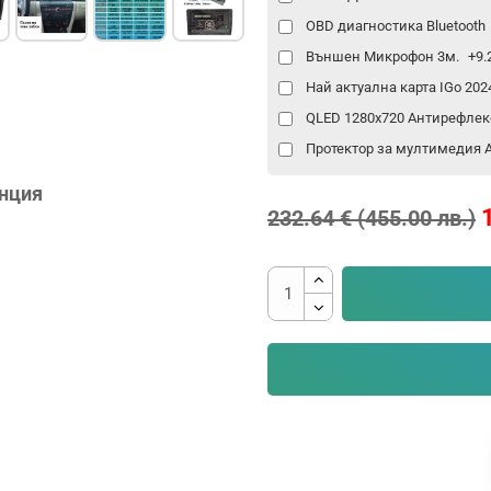
OBD диагностика Bluetooth
Външен Микрофон 3м.
+9.
Най актуална карта IGo 20
QLED 1280x720 Антирефлек
Протектор за мултимедия An
анция
232.64 € (455.00 лв.)