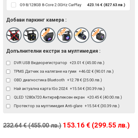
G9 8/128GB 8-Core 2.0GHz CarPlay
423.16 € (827.63 лв.)
Добави паркинг камера :
Допълнителни екстри за мултимедия :
DVR USB Видеорегистратор
+23.01 € (45.00 лв.)
TPMS Датчик за налягане на гуми
+46.02 € (90.01 лв.)
OBD диагностика Bluetooth
+12.78 € (25.00 лв.)
Най актуална карта IGo 2024
+15.54 € (30.39 лв.)
QLED 1280x720 Антирефлексен екран
+20.45 € (40.00 лв.)
Протектор за мултимедия Anti-glare
+15.54 € (30.39 лв.)
153.16 € (299.55 лв.)
232.64 € (455.00 лв.)