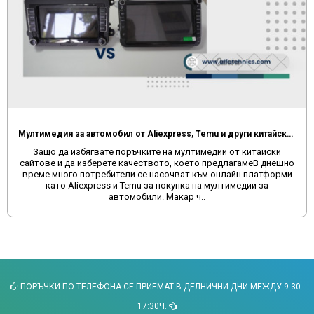
Мултимедия за автомобил от Aliexpress, Temu и други китайски сайтове
Защо да избягвате поръчките на мултимедии от китайски
сайтове и да изберете качеството, което предлагамеВ днешно
време много потребители се насочват към онлайн платформи
като Aliexpress и Temu за покупка на мултимедии за
автомобили. Макар ч..
ПОРЪЧКИ ПО ТЕЛЕФОНА СЕ ПРИЕМАТ В ДЕЛНИЧНИ ДНИ МЕЖДУ 9:30 -
17:30Ч.