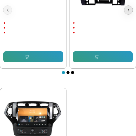
Мултимедия Ford EcoSport 2012-
Мултимедия Ford Escape 2007-
2017
2012
9"
9"
Android
Android
CarPlay & AndroidAuto
CarPlay & AndroidAuto
232.64 € (455.00 лв.)
232.64 € (455.00 лв.)
153.38 € (299.99 лв.)
168.72 € (329.99 лв.)
Купи
Купи
ПОСЛЕДНО РАЗГЛЕДАХТЕ