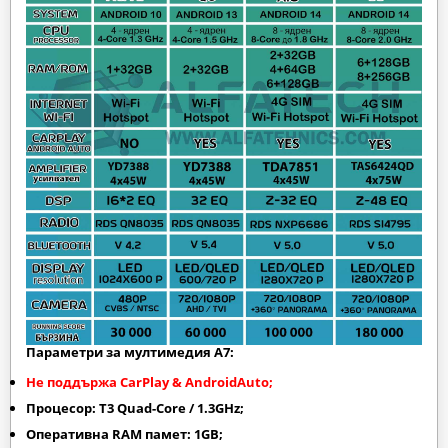
Параметри за мултимедия A7:
Не поддържа CarPlay & AndroidAuto;
Процесор: T3 Quad-Core / 1.3GHz;
Оперативна RAM памет: 1GB;