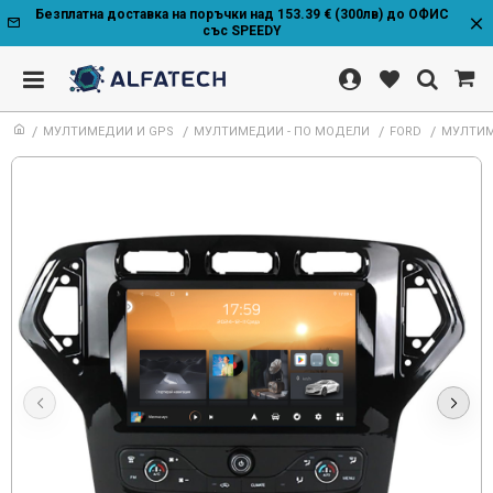
Безплатна доставка на поръчки над 153.39 € (300лв) до ОФИС
със SPEEDY
МУЛТИМЕДИИ И GPS
МУЛТИМЕДИИ - ПО МОДЕЛИ
FORD
МУЛТИМЕ