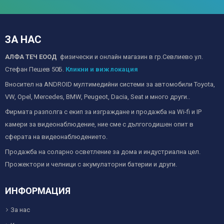
ЗА НАС
АЛФА ТЕЧ ЕООД
физически и онлайн магазин в гр.Севлиево ул.
Стефан Пешев 50Б.
Кликни и виж локация
Вносител на ANDROID мултимедийни системи за автомобили Toyota,
VW, Opel, Mercedes, BMW, Peugeot, Dacia, Seat и много други..
Фирмата разполга с екип за изграждане и продажба на Wi-fi и IP
камери за видеонаблюдение, ние сме с дългогодишен опит в
сферата на видеонаблюдението.
Продажба на соларно осветление за дома и индустриална цел.
Прожектори и челници с акумулаторни батерии и други.
ИНФОРМАЦИЯ
За нас