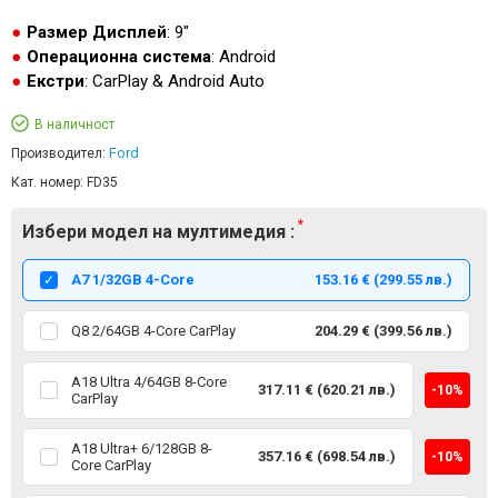
Размер Дисплей
: 9"
Операционна система
: Android
Екстри
: CarPlay & Android Auto
В наличност
Ford
Производител:
Кат. номер:
FD35
Избери модел на мултимедия :
А7 1/32GB 4-Core
153.16 € (299.55 лв.)
Q8 2/64GB 4-Core CarPlay
204.29 € (399.56 лв.)
A18 Ultra 4/64GB 8-Core
317.11 € (620.21 лв.)
-10%
CarPlay
A18 Ultra+ 6/128GB 8-
357.16 € (698.54 лв.)
-10%
Core CarPlay