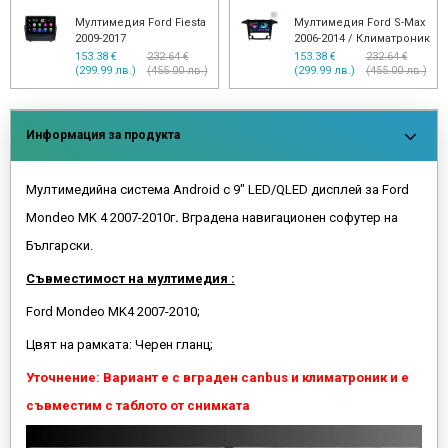
Мултимедия Ford Fiesta
Мултимедия Ford S-Max
2009-2017
2006-2014 / Климатроник
153.38 €
232.64 €
153.38 €
232.64 €
(299.99 лв.)
(455.00 лв.)
(299.99 лв.)
(455.00 лв.)
Информация за продукта
Мултимедийна система Android с 9" LED/QLED дисплей за Ford
Mondeo MK 4 2007-2010г
.
Вградена навигационен софутер на
Български.
Съвместимост на мултимедия :
Ford Mondeo MK4 2007-2010;
Цвят на рамката: Черен гланц;
Уточнение: Вариант е с вграден canbus и климатроник и е
съвместим с таблото от снимката