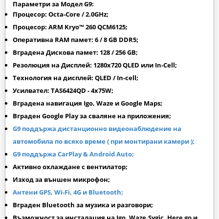
Параметри за Модел G9:
Процесор: Octa-Core / 2.0GHz;
Процесор: ARM Kryo™ 260 QCM6125;
Оперативна RAM памет: 6 / 8 GB DDR5;
Вградена Дискова памет: 128 / 256 GB;
Резолюция на Дисплей: 1280х720 QLED или In-Cell;
Технология на дисплей: QLED / In-cell;
Усилвател: TAS6424QD - 4x75W;
Вградена навигация Igo, Waze и Google Maps;
Вграден
Google Play
за сваляне на приложения;
G9 поддържа дистанционно видеонаблюдение на
автомобила по всяко време ( при монтирани камери );
G9 поддържа CarPlay & Android Auto;
Активно охлаждане с вентилатор;
Изход за външен микрофон;
Антени GPS, Wi-Fi, 4G и Bluetooth;
Вграден Bluetooth за музика и разговори;
Възможност за инсталация на Igo, Waze,Sygic, Here go и