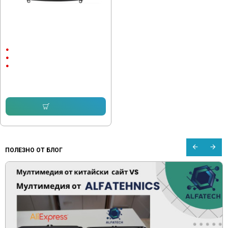
Мултимедия за Ford Mondeo
2007-2010 MK 4
9"
Android
CarPlay & Android Auto
232.64 € (455.00 лв.)
153.16 € (299.55 лв.)
Купи
ПОЛЕЗНО ОТ БЛОГ