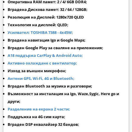
Оперативна RAM памет: 2 / 4/ 6GB DDR4;
Вградена Дискова памет: 32 / 64 / 128GB;
Резолюция на Дисплей: 1280х720 QLED
Технология на дисплей: QLED;
Усилвател: TOSHIBA 7388 - 4x45W;
Вградена навигация Igo и Google Maps;
Вграден
Google Play
за сваляне на приложения;
A18 поддържа CarPlay & Android Auto
;
Активно охлаждане с вентилатор;
Изход за външен микрофон;
Антени GPS, Wi-Fi, 4G и Bluetooth;
Вграден Bluetooth за музика и разговори;
Възможност за инсталация на Igo, Waze,Sygic, Here go и
други;
Разделение на екрана 2 части;
Поддръжка на 4G сим карта;
Вграден DSP еквалайзер 32 бандов;