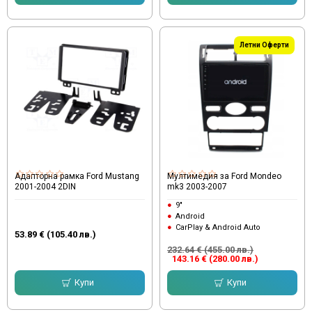
Летни Оферти
Адапторна рамка Ford Mustang
Мултимедия за Ford Mondeo
2001-2004 2DIN
mk3 2003-2007
9"
Android
CarPlay & Android Auto
53.89 € (105.40 лв.)
232.64 € (455.00 лв.)
143.16 € (280.00 лв.)
Купи
Купи