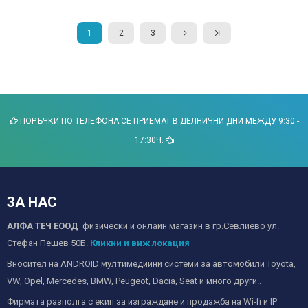
1
2
3
ПОРЪЧКИ ПО ТЕЛЕФОНА СЕ ПРИЕМАТ В ДЕЛНИЧНИ ДНИ МЕЖДУ 9:30 -
17:30Ч.
ЗА НАС
АЛФА ТЕЧ ЕООД
физически и онлайн магазин в гр.Севлиево ул.
Стефан Пешев 50Б.
Кликни и виж локация
Вносител на ANDROID мултимедийни системи за автомобили Toyota,
VW, Opel, Mercedes, BMW, Peugeot, Dacia, Seat и много други..
Фирмата разполга с екип за изграждане и продажба на Wi-fi и IP