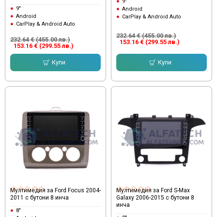
9"
9"
Android
Android
CarPlay & Android Auto
CarPlay & Android Auto
232.64 € (455.00 лв.)
232.64 € (455.00 лв.)
153.16 € (299.55 лв.)
153.16 € (299.55 лв.)
Купи
Купи
Мултимедия за Ford Focus 2004-
Мултимедия за Ford S-Max
2011 с бутони 8 инча
Galaxy 2006-2015 с бутони 8
инча
8"