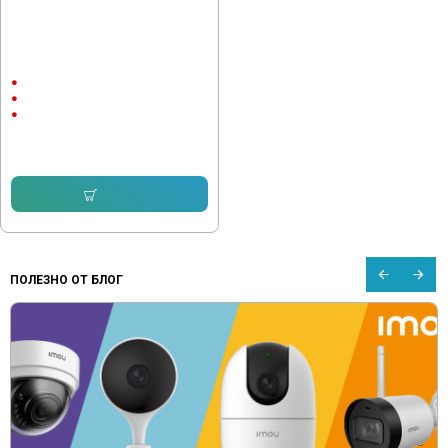
Мултимедия Ford EcoSport 2012-
2017
9"
Android
CarPlay & AndroidAuto
232.64 € (455.00 лв.)
153.38 € (299.99 лв.)
Купи
ПОЛЕЗНО ОТ БЛОГ