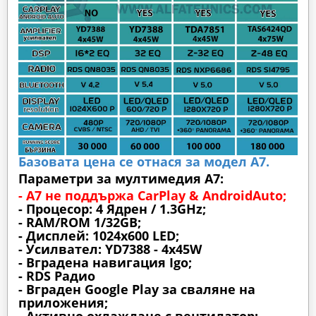
Базовата цена се отнася за модел А7.
Параметри за мултимедия A7:
- A7 не поддържа CarPlay & AndroidAuto;
- Процесор: 4 Ядрен / 1.3GHz;
- RAM/ROM 1/32GB;
- Дисплей: 1024х600 LED;
- Усилвател: YD7388 - 4x45W
- Вградена навигация Igo;
- RDS Радио
- Вграден Google Play за сваляне на
приложения;
- Активно охлаждане с вентилатор;