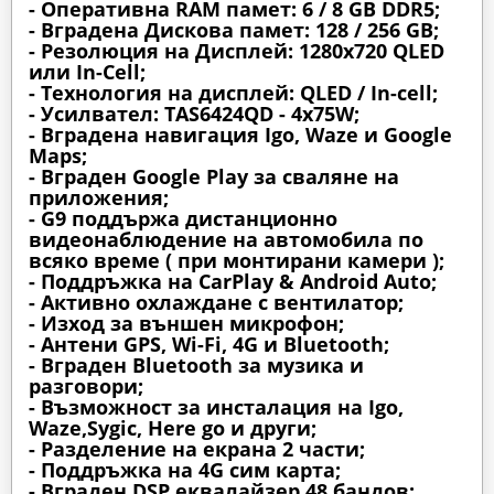
- Оперативна RAM памет: 6 / 8 GB DDR5;
- Вградена Дискова памет: 128 / 256 GB;
- Резолюция на Дисплей: 1280х720 QLED
или In-Cell;
- Технология на дисплей: QLED / In-cell;
- Усилвател: TAS6424QD - 4x75W;
- Вградена навигация Igo, Waze и Google
Maps;
- Вграден Google Play за сваляне на
приложения;
- G9 поддържа дистанционно
видеонаблюдение на автомобила по
всяко време ( при монтирани камери );
- Поддръжка на CarPlay & Android Auto;
- Активно охлаждане с вентилатор;
- Изход за външен микрофон;
- Антени GPS, Wi-Fi, 4G и Bluetooth;
- Вграден Bluetooth за музика и
разговори;
- Възможност за инсталация на Igo,
Waze,Sygic, Here go и други;
- Разделение на екрана 2 части;
- Поддръжка на 4G сим карта;
- Вграден DSP еквалайзер 48 бандов;