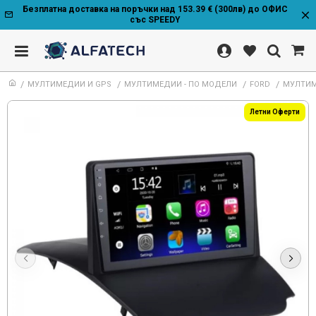
Безплатна доставка на поръчки над 153.39 € (300лв) до ОФИС
със SPEEDY
МУЛТИМЕДИИ И GPS
МУЛТИМЕДИИ - ПО МОДЕЛИ
FORD
МУЛТИМЕ
Летни Оферти