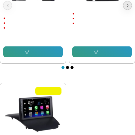
Мултимедия Ford Escape 2007-
Мултимедия Ford F150 Raptor
2012
9"
9"
Android
Android
CarPlay & AndroidAuto
CarPlay & AndroidAuto
232.64 € (455.00 лв.)
232.64 € (455.00 лв.)
168.72 € (329.99 лв.)
168.72 € (329.99 лв.)
Купи
Купи
ПОСЛЕДНО РАЗГЛЕДАХТЕ
Летни Оферти