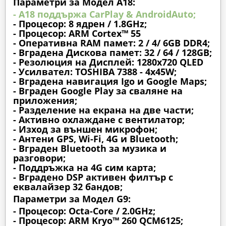
Параметри за Модел A18:
- A18 поддържа CarPlay & AndroidAuto;
- Процесор: 8 ядрен / 1.8GHz;
- Процесор: ARM Cortex™ 55
- Оперативна RAM памет: 2 / 4/ 6GB DDR4;
- Вградена Дискова памет: 32 / 64 / 128GB;
- Резолюция на Дисплей: 1280х720 QLED
- Усилвател: TOSHIBA 7388 - 4x45W;
- Вградена навигация Igo и Google Maps;
- Вграден Google Play за сваляне на
приложения;
- Разделение на екрана на две части;
- Активно охлаждане с вентилатор;
- Изход за външен микрофон;
- Антени GPS, Wi-Fi, 4G и Bluetooth;
- Вграден Bluetooth за музика и
разговори;
- Поддръжка на 4G сим карта;
- Вградено DSP активен филтър с
еквалайзер 32 бандов;
Параметри за Модел G9:
- Процесор: Octa-Core / 2.0GHz;
- Процесор: ARM Kryo™ 260 QCM6125;