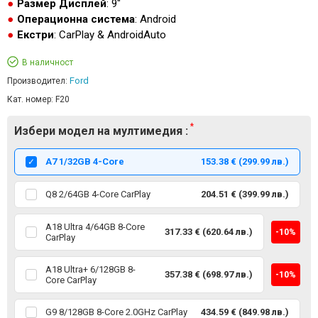
Размер Дисплей
: 9"
Операционна система
: Android
Екстри
: CarPlay & AndroidAuto
В наличност
Ford
Производител:
Кат. номер:
F20
Избери модел на мултимедия :
А7 1/32GB 4-Core
153.38 € (299.99 лв.)
Q8 2/64GB 4-Core CarPlay
204.51 € (399.99 лв.)
A18 Ultra 4/64GB 8-Core
317.33 € (620.64 лв.)
-10%
CarPlay
A18 Ultra+ 6/128GB 8-
357.38 € (698.97 лв.)
-10%
Core CarPlay
G9 8/128GB 8-Core 2.0GHz CarPlay
434.59 € (849.98 лв.)