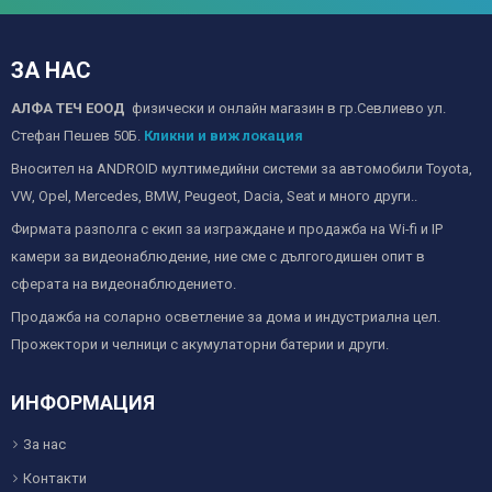
ЗА НАС
АЛФА ТЕЧ ЕООД
физически и онлайн магазин в гр.Севлиево ул.
Стефан Пешев 50Б.
Кликни и виж локация
Вносител на ANDROID мултимедийни системи за автомобили Toyota,
VW, Opel, Mercedes, BMW, Peugeot, Dacia, Seat и много други..
Фирмата разполга с екип за изграждане и продажба на Wi-fi и IP
камери за видеонаблюдение, ние сме с дългогодишен опит в
сферата на видеонаблюдението.
Продажба на соларно осветление за дома и индустриална цел.
Прожектори и челници с акумулаторни батерии и други.
ИНФОРМАЦИЯ
За нас
Контакти