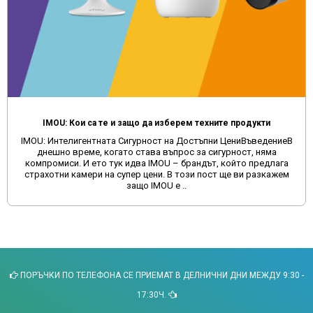
IMOU: Кои са те и защо да изберем техните продукти
IMOU: Интелигентната Сигурност на Достъпни ЦениВъведениеВ
днешно време, когато става въпрос за сигурност, няма
компромиси. И ето тук идва IMOU – брандът, който предлага
страхотни камери на супер цени. В този пост ще ви разкажем
защо IMOU е ..
ПОРЪЧКИ ПО ТЕЛЕФОНА СЕ ПРИЕМАТ В ДЕЛНИЧНИ ДНИ МЕЖДУ 9:30 -
17:30Ч.