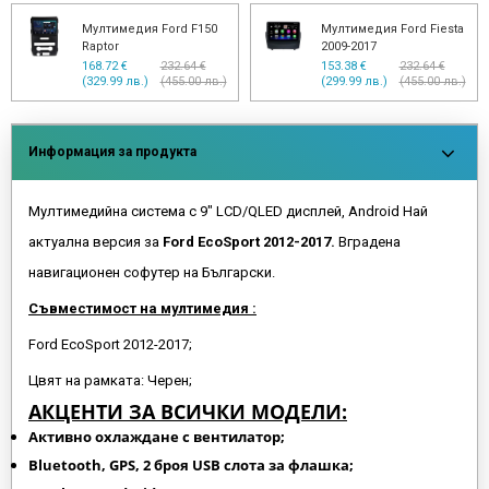
Мултимедия Ford F150
Мултимедия Ford Fiesta
Raptor
2009-2017
168.72 €
232.64 €
153.38 €
232.64 €
(329.99 лв.)
(455.00 лв.)
(299.99 лв.)
(455.00 лв.)
Информация за продукта
Мултимедийна система с 9" LCD/QLED дисплей, Android Най
актуална версия за
Ford EcoSport 2012-2017.
Вградена
навигационен софутер на Български.
Съвместимост на мултимедия :
Ford EcoSport 2012-2017;
Цвят на рамката: Черен;
АКЦЕНТИ ЗА ВСИЧКИ МОДЕЛИ:
Активно охлаждане с вентилатор;
Bluetooth, GPS, 2 броя USB слота за флашка;