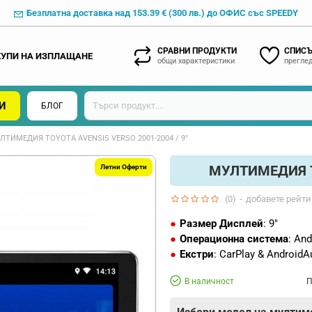
Безплатна доставка над 153.39 € (300 лв.) до ОФИС със SPEEDY
СРАВНИ ПРОДУКТИ
СПИСЪ
КУПИ НА ИЗПЛАЩАНЕ
общи характеристики
преглед
И
БЛОГ
ЛТИМЕДИЯ TOYOTA AVENSIS VERSO 2001-2004 / 9"
МУЛТИМЕДИЯ TO
Летни Оферти
(0)
-
добавете рейти
Размер Дисплей
: 9"
Операционна система
: And
Екстри
: CarPlay & AndroidA
В наличност
П