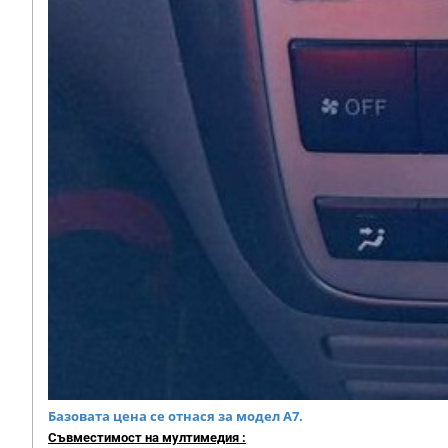
Базовата цена се отнася за модел А7.
Съвместимост на мултимедия :