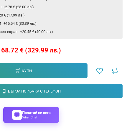
+12.78 € (25.00 лв.)
20 € (17.99 лв.)
24
+15.54 € (30.39 лв.)
сен екран
+20.45 € (40.00 лв.)
168.72 € (329.99 лв.)
КУПИ
БЪРЗА ПОРЪЧКА С ТЕЛЕФОН
Попитай ни сега
Viber Chat