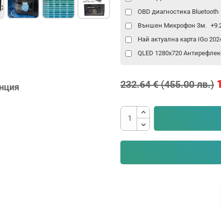
OBD диагностика Bluetooth
Външен Микрофон 3м.
+9.
Най актуална карта IGo 20
QLED 1280x720 Антирефлек
232.64 € (455.00 лв.)
анция