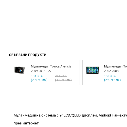
СВЪРЗАНИ ПРОДУКТИ
Мултимедия Toyota Avensis
Мултимедия Toy
2009-2015 T27
2002-2008
153.38 €
214.74 €
153.38 €
(299.99 лв.)
(419.99 лв.)
(299.99 лв.)
Мултимедийна система с 9" LCD/QLED дисплей, Android Най-актуа
през интернет.