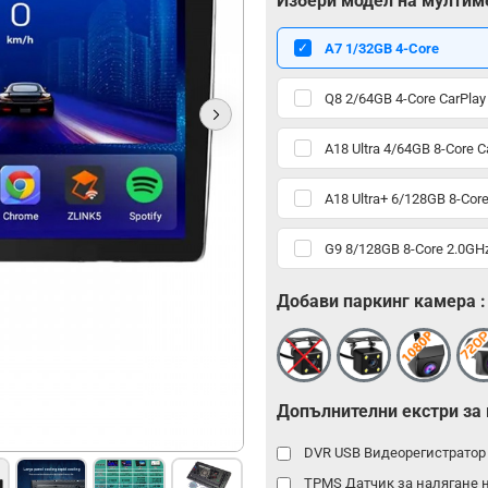
Избери модел на мултим
А7 1/32GB 4-Core
Q8 2/64GB 4-Core CarPlay
A18 Ultra 4/64GB 8-Core C
A18 Ultra+ 6/128GB 8-Core
G9 8/128GB 8-Core 2.0GHz
Добави паркинг камера :
Допълнителни екстри за
DVR USB Видеорегистрато
TPMS Датчик за налягане 