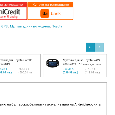
и GPS
Мултимедии - по модели
Toyota
лтимедия Toyota Corolla
Мултимедия за Toyota RAV4
06-2013
2005-2013 с 10 инча дисплей
3.38 €
255.65 €
153.38 €
214.74 €
99.99 лв.)
(500.01 лв.)
(299.99 лв.)
(419.99 лв.)
меню на български, безплатна актуализация на Android версията