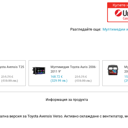
Разгледайте още:
Мултимедии 
ota Avensis T25
Мултимедия Toyota Auris 2006-
Му
2011 9"
20
214.74 €
168.72 €
214.74 €
15
(419.99 лв.)
(329.99 лв.)
(419.99 лв.)
(2
Информация за продукта
лна версия за Toyota Avensis Verso. Активно охлаждане с вентилатор, 