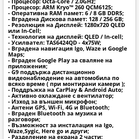
- Процесор: Octa-Core / 2.0GHz;
- Процесор: ARM Kryo™ 260 QCM6125;
- Оперативна RAM памет: 6 / 8 GB DDR5;
- Вградена Дискова памет: 128 / 256 GB;
- Резолюция на Дисплей: 1280х720 QLED
или In-Cell;
- Технология на дисплей: QLED / In-cell;
- Усилвател: TAS6424QD - 4x75W;
- Вградена навигация Igo, Waze и Google
Maps;
- Вграден Google Play за сваляне на
приложения;
- G9 поддържа дистанционно
видеонаблюдение на автомобила по
всяко време ( при монтирани камери );
- Поддръжка на CarPlay & Android Auto;
- Активно охлаждане с вентилатор;
- Изход за външен микрофон;
- Антени GPS, Wi-Fi, 4G и Bluetooth;
- Вграден Bluetooth за музика и
разговори;
- Възможност за инсталация на Igo,
Waze,Sygic, Here go и други;
- Разделение на екрана 2 части;