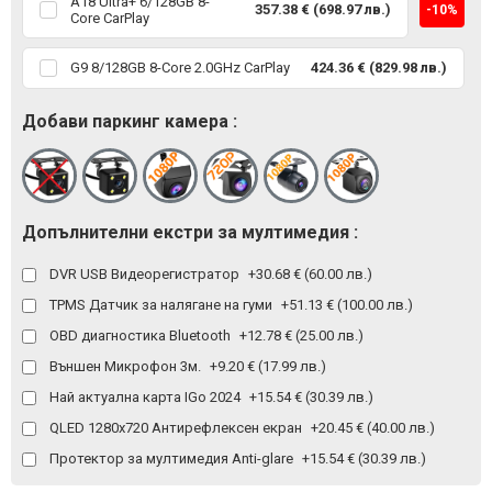
A18 Ultra+ 6/128GB 8-
357.38 € (698.97 лв.)
-10%
Core CarPlay
G9 8/128GB 8-Core 2.0GHz CarPlay
424.36 € (829.98 лв.)
Добави паркинг камера :
Допълнителни екстри за мултимедия :
DVR USB Видеорегистратор
+30.68 € (60.00 лв.)
TPMS Датчик за налягане на гуми
+51.13 € (100.00 лв.)
OBD диагностика Bluetooth
+12.78 € (25.00 лв.)
Външен Микрофон 3м.
+9.20 € (17.99 лв.)
Най актуална карта IGo 2024
+15.54 € (30.39 лв.)
QLED 1280x720 Антирефлексен екран
+20.45 € (40.00 лв.)
Протектор за мултимедия Anti-glare
+15.54 € (30.39 лв.)