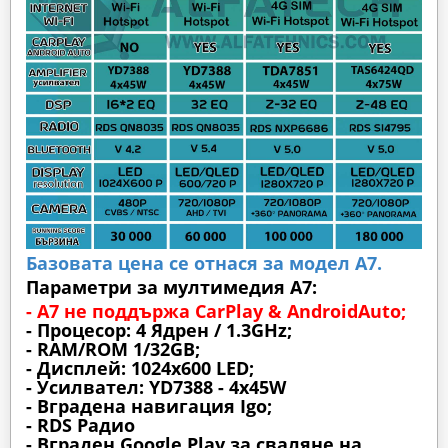
Базовата цена се отнася за модел А7.
Параметри за мултимедия A7:
- A7 не поддържа CarPlay & AndroidAuto;
- Процесор: 4 Ядрен / 1.3GHz;
- RAM/ROM 1/32GB;
- Дисплей: 1024х600 LED;
- Усилвател: YD7388 - 4x45W
- Вградена навигация Igo;
- RDS Радио
- Вграден Google Play за сваляне на