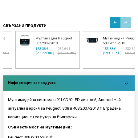
СВЪРЗАНИ ПРОДУКТИ
Мултимедия Peugeot
Мултимедия Peugeot
508 2011-2018
Partner, Citroen
Berlingo2008-2019 и
153.38 €
232.64 €
(299.99 лв.)
(455.00 лв.)
други
153.38 €
232.64 €
(299.99 лв.)
(455.00 лв.)
Информация за продукта
Мултимедийна система с 9" LCD/QLED дисплей, Android Най-
актуална версия за Peugeot 308 и 408 2007-2013 г. Вградена
навигационен софутер на Български.
Съвместимост на мултимедия :
Peugeot 308 (2007-2013);