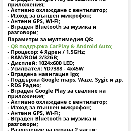
приложения;
- Активно охлаждане с вентилатор;
- Изход за външен микрофон;
- Антени GPS, Wi-Fi;
- Вграден Bluetooth за музика и
разговори;
Параметри за мултимедия Q8:
- Q8 поддържа CarPlay & Android Auto;
- Процесор: 4 Ядрен / 1.5GHz;
- RAM/ROM 2/32GB;
- Дисплей: 1024х600 LED;
- Усилвател: YD7388 - 4x45W
- Вградена навигация Igo;
- Поддържа Google maps, Waze, Sygic и др.
- RDS Радио;
- Вграден Google Play за сваляне на
приложения;
- Активно охлаждане с вентилатор;
- Изход за външен микрофон;
- Антени GPS, Wi-Fi;
- Вграден Bluetooth за музика и
разговори;
- Разделение на екрана 2 части;