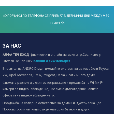
ПОРЪЧКИ ПО ТЕЛЕФОНА СЕ ПРИЕМАТ В ДЕЛНИЧНИ ДНИ МЕЖДУ 9:30 -
17:30Ч.
ЗА НАС
АЛФА ТЕЧ ЕООД
физически и онлайн магазин в гр.Севлиево ул.
Стефан Пешев 50Б.
Кликни и виж локация
Вносител на ANDROID мултимедийни системи за автомобили Toyota,
VW, Opel, Mercedes, BMW, Peugeot, Dacia, Seat и много други..
Фирмата разполга с екип за изграждане и продажба на Wi-fi и IP
камери за видеонаблюдение, ние сме с дългогодишен опит в
сферата на видеонаблюдението.
Продажба на соларно осветление за дома и индустриална цел.
Прожектори и челници с акумулаторни батерии и други.