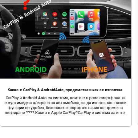
IMOU: Кои са те и защо да изберем техните продукти
IMOU: Интелигентната Сигурност на Достъпни ЦениВъведениеВ
днешно време, когато става въпрос за сигурност, няма
компромиси. И ето тук идва IMOU – брандът, който предлага
страхотни камери на супер цени. В този пост ще ви разкажем
защо IMOU е ..