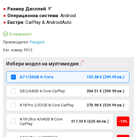
Размер Дисплей
: 9"
Операционна система
: Android
Екстри
: CarPlay & AndroidAuto
В наличност
Peugeot
Производител:
Кат. номер:
P015
Избери модел на мултимедия :
А7 1/32GB 4-Core
153.38 € (299.99 лв.)
Q8 2/64GB 4-Core CarPlay
204.51 € (399.99 лв.)
A18 Pro 2/32GB 8-Core CarPlay
270.98 € (529.99 лв.)
A18 Ultra 4/64GB 8-Core
317.33 € (620.64 лв.)
-10%
CarPlay