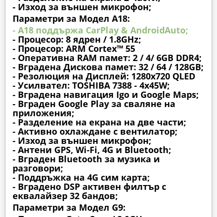
- Изход за външен микрофон;
Параметри за Модел A18:
- A18 поддържа CarPlay & AndroidAuto;
- Процесор: 8 ядрен / 1.8GHz;
- Процесор: ARM Cortex™ 55
- Оперативна RAM памет: 2 / 4/ 6GB DDR4;
- Вградена Дискова памет: 32 / 64 / 128GB;
- Резолюция на Дисплей: 1280х720 QLED
- Усилвател: TOSHIBA 7388 - 4x45W;
- Вградена навигация Igo и Google Maps;
- Вграден Google Play за сваляне на
приложения;
- Разделение на екрана на две части;
- Активно охлаждане с вентилатор;
- Изход за външен микрофон;
- Антени GPS, Wi-Fi, 4G и Bluetooth;
- Вграден Bluetooth за музика и
разговори;
- Поддръжка на 4G сим карта;
- Вградено DSP активен филтър с
еквалайзер 32 бандов;
Параметри за Модел G9: