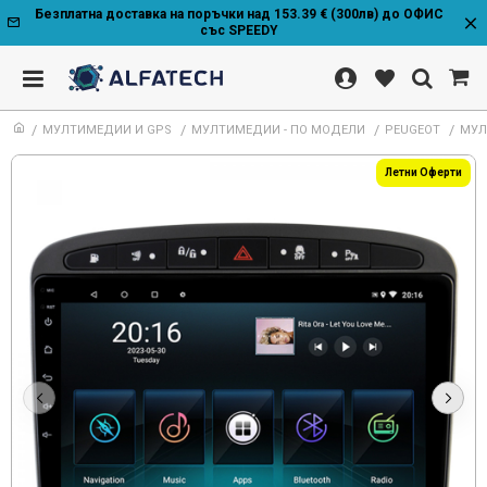
Безплатна доставка на поръчки над 153.39 € (300лв) до ОФИС
със SPEEDY
МУЛТИМЕДИИ И GPS
МУЛТИМЕДИИ - ПО МОДЕЛИ
PEUGEOT
МУЛ
Летни Оферти