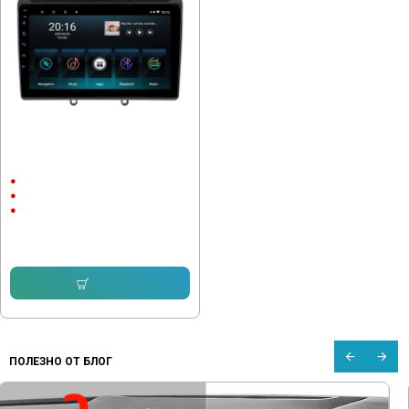
Мултимедия Peugeot 308, 408 и
RCZ 2007-2013
9"
Android
CarPlay & AndroidAuto
232.64 € (455.00 лв.)
153.38 € (299.99 лв.)
Купи
ПОЛЕЗНО ОТ БЛОГ