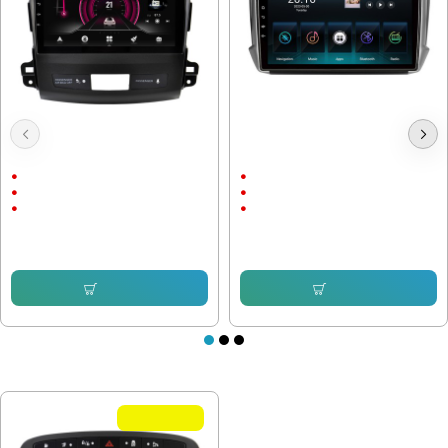
Мултимедия Peugeot 4007 2007-
Мултимедия Peugeot 208/2008
2012
2012-2019
9"
10.1"
Android
Android
CarPlay & AndroidAuto
CarPlay & AndroidAuto
232.64 € (455.00 лв.)
232.64 € (455.00 лв.)
153.38 € (299.99 лв.)
153.38 € (299.99 лв.)
Купи
Купи
ПОСЛЕДНО РАЗГЛЕДАХТЕ
Летни Оферти