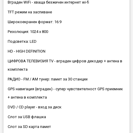
Вграден WiFi - хваща безжичен интернет wi-fi
TFT режим на заспиване
Широкоекранен формат: 16:9
Резолюция: 1024 х 800
Подсветка: LED
HD - HIGH DEFINITION
ЦИФРОВА ТЕЛЕВИЗИЯ TV - вграден цифров декодер + антена в
комплекта
РАДИО - FM / AM тунер: памет за 30 станции
GPS навигация (вграден) - супер чувствителност GPS приемник
+ антена в комплекта
DVD / CD player - вход за диск
Слот за USB флашка
Слот за SD карта памет