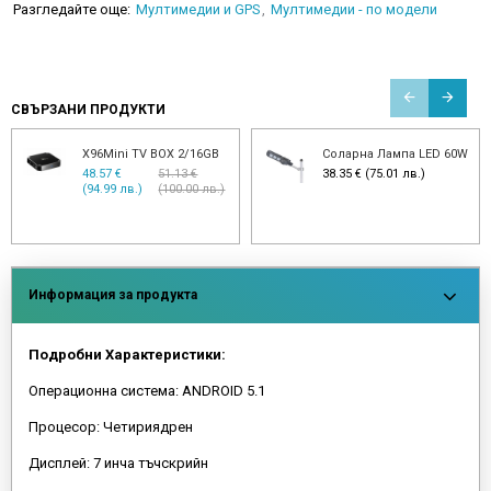
Разгледайте още:
Мултимедии и GPS
Мултимедии - по модели
СВЪРЗАНИ ПРОДУКТИ
OBD2 Диагностика
Видеорегистратор с 2
Elm327
камери, Black Box, Full
HD
12.78 €
15.34 €
(25.00 лв.)
(30.00 лв.)
28.12 €
46.01 €
(55.00 лв.)
(89.99 лв.)
Информация за продукта
Подробни Характеристики:
Операционна система: ANDROID 5.1
Процесор: Четириядрен
Дисплей: 7 инча тъчскрийн