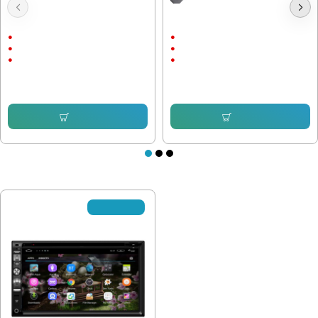
Мултимедия за VW Touareg 7L
1DIN Мултимедиен Плеър Mp5 с
2002 - 2010 9"
блутут, изваждащ сензорен екран
9"
7"
Android
Wince
CarPlay & AndroidAuto
Bluetooth
245.42 € (480.00 лв.)
127.82 € (249.99 лв.)
153.38 € (299.99 лв.)
102.25 € (199.98 лв.)
Купи
Купи
ПОСЛЕДНО РАЗГЛЕДАХТЕ
✘Изчерпано