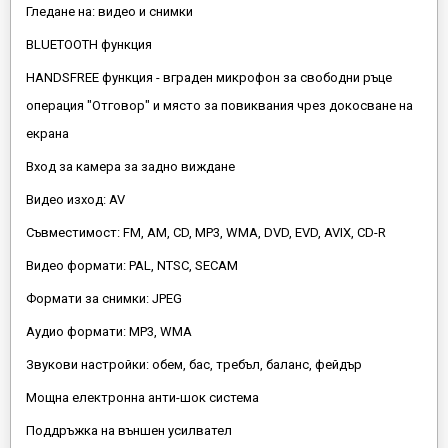
Гледане на: видео и снимки
BLUETOOTH функция
HANDSFREE функция - вграден микрофон за свободни ръце
операция "Отговор" и място за повиквания чрез докосване на
екрана
Вход за камера за задно виждане
Видео изход: AV
Съвместимост: FM, AM, CD, MP3, WMA, DVD, EVD, AVIX, CD-R
Видео формати: PAL, NTSC, SECAM
Формати за снимки: JPEG
Аудио формати: MP3, WMA
Звукови настройки: обем, бас, требъл, баланс, фейдър
Мощна електронна анти-шок система
Поддръжка на външен усилвател