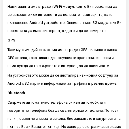
Навигацията има вграден Wi-Fi модул, която Ви позволява да
се свържете към интернет и да ползвате навигацията, като
пълноценно Android устройство. Опционалният 3G модул пък Ви
позволява да имате интернет, където и да се намирате.
GPS
Тази мултимедийна система има вграден GPS със много силна
GPS антена, така винаги да получавате правилните насоки и
няма нужда да го свързвате с интернет, за да навигирате.
На устройството може да се инсталира най-новия софтуер за
Android с 3D карти и информация за трафика в реално време.
Bluеtooth
Свържете автоматично телефона си към автомобила и
говорите по телефона без да сваляте ръце от волана. По този
начин, освен че спазвате закона, Вие запазвате и сигурноста на
пътя за Вас и Вашите пътници. Но защо да се ограничавате само