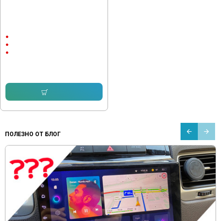
Android Навигация 6922,DVD, TV,
CD, USB, BT- Double din
7"
Android
DVD
204.01 € (399.01 лв.)
173.83 € (339.98 лв.)
Купи
ПОЛЕЗНО ОТ БЛОГ