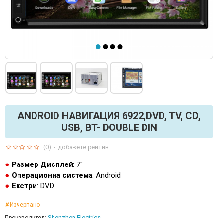
ANDROID НАВИГАЦИЯ 6922,DVD, TV, CD,
USB, BT- DOUBLE DIN
(0)
-
добавете рейтинг
Размер Дисплей
: 7"
Операционна система
: Android
Екстри
: DVD
✘Изчерпано
Shenzhen Electrics
Производител: