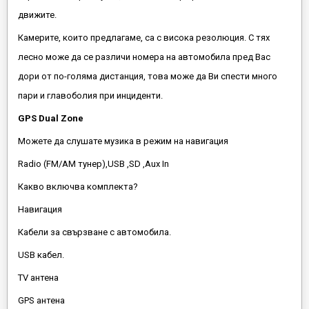
движите.
Камерите, които предлагаме, са с висока резолюция. С тях
лесно може да се различи номера на автомобила пред Вас
дори от по-голяма дистанция, това може да Ви спести много
пари и главоболия при инциденти.
GPS Dual Zone
Можете да слушате музика в режим на навигация
Radio (FM/AM тунер),USB ,SD ,Aux In
Какво включва комплекта?
Навигация
Кабели за свързване с автомобила.
USB кабел.
TV антена
GPS антена