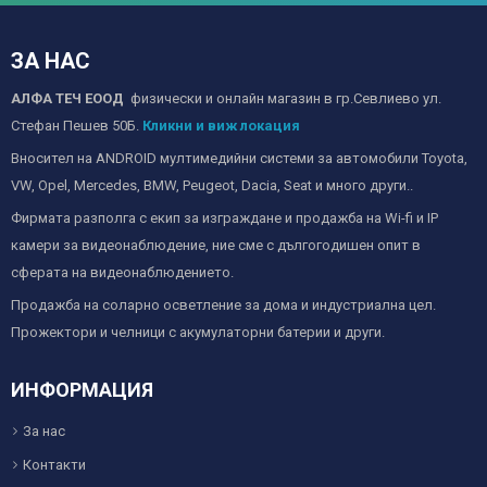
ЗА НАС
АЛФА ТЕЧ ЕООД
физически и онлайн магазин в гр.Севлиево ул.
Стефан Пешев 50Б.
Кликни и виж локация
Вносител на ANDROID мултимедийни системи за автомобили Toyota,
VW, Opel, Mercedes, BMW, Peugeot, Dacia, Seat и много други..
Фирмата разполга с екип за изграждане и продажба на Wi-fi и IP
камери за видеонаблюдение, ние сме с дългогодишен опит в
сферата на видеонаблюдението.
Продажба на соларно осветление за дома и индустриална цел.
Прожектори и челници с акумулаторни батерии и други.
ИНФОРМАЦИЯ
За нас
Контакти