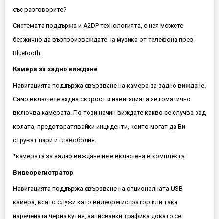
със разговорите?
Системата поддържа и A2DP технологията, с нея можете
безжично да възпроизвеждате на музика от телефона през
Bluetooth.
Камера за задно виждане
Навигацията поддържа свързване на камера за задно виждане.
Само включете задна скорост и навигацията автоматично
включва камерата. По този начин виждате какво се случва зад
колата, предотвратявайки инциденти, които могат да Ви
струват пари и главоболия.
*камерата за задно виждане не е включена в комплекта
Видеорегистратор
Навигацията поддържа свързване на опционалната USB
камера, която служи като видеорегистратор или така
наречената черна кутия, записвайки трафика докато се