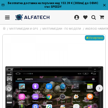
Безплатна доставка на поръчки над 153.39 € (300лв) до ОФИС
със SPEEDY
МУЛТИМЕДИИ И GPS
МУЛТИМЕДИИ - ПО МОДЕЛИ
ANDROID НАВИГАЦ
✘Изчерпано