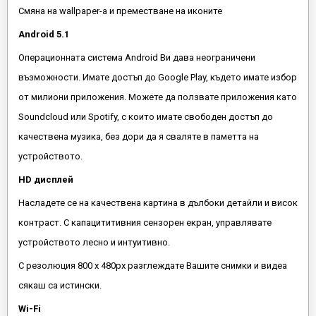
Смяна на wallpaper-а и преместване на иконите
Android 5.1
Операционната система Android Ви дава неограничени
възможности. Имате достъп до Google Play, където имате избор
от милиони приложения. Можете да ползвате приложения като
Soundcloud или Spotify, с които имате свободен достъп до
качествена музика, без дори да я сваляте в паметта на
устройството.
HD дисплей
Насладете се на качествена картина в дълбоки детайли и висок
контраст. С капацититивния сензорен екран, управлявате
устройството лесно и интуитивно.
С резолюция 800 х 480px разглеждате Вашите снимки и видеа
сякаш са истински.
Wi-Fi