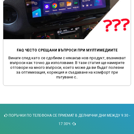
roidAuto, предимства и как се използва.
IMOU: Кои са те 
 са система, които свързва смартфона ти
IMOU: Интелигентната
 на автомобила, за да използваш важни
днешно време, ког
езопасен и опростен начин по време на
компромиси. И ето ту
Apple CarPlay?CarPlay е система за инте..
страхотни камери на 
ПОРЪЧКИ ПО ТЕЛЕФОНА СЕ ПРИЕМАТ В ДЕЛНИЧНИ ДНИ МЕЖДУ 9:30 -
17:30Ч.