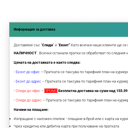
Информация за доставка
Доставяме със "
Спиди
" и "
Еконт"
.Като всички наши клиенти ще се 
НАЛИЧНОСТ
. Всички останали пратки се обработват по следния 
Цената на доставката е както следва:
-
Еконт до офис
– Пратката се таксува по тарифния план на курие
-
Еконт до адрес
– Пратката се таксува по тарифния план на кури
-
Спиди до офис
–
ПРОМО
Безплатна доставка на суми над 153.39 
-
Спиди до адрес
– Пратката се таксува по тарифния план на кури
Начини на плащане:
Изпращане с наложен платеж - плащане в брой или с карта на кури
Чрез кредитна или дебитна карта при получаване на пратката