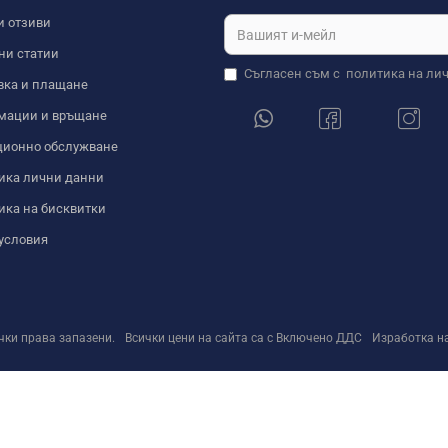
и отзиви
ни статии
Съгласен съм с
политика на ли
вка и плащане
мации и връщане
ционно обслужване
ика лични данни
ика на бисквитки
условия
ички права запазени.
Всички цени на сайта са с Включено ДДС
Изработка н