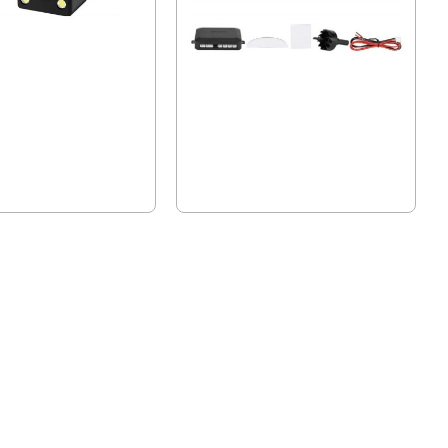
ера с 4 LED диода
Парктроник с 4 сензора и LCD
дисплей
н
01 лв.)
25.56 € (49.99 лв.)
.99 лв.)
17.90 € (35.01 лв.)