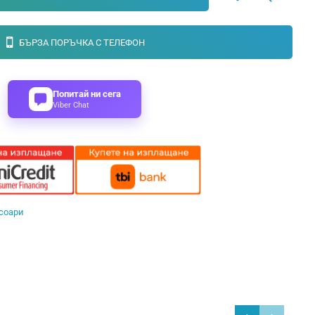
БЪРЗА ПОРЪЧКА С ТЕЛЕФОН
Попитай ни сега
Viber Chat
соари