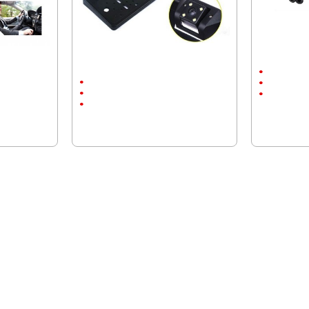
Паркинг камера с регистрационна
Паркинг Кам
табела
480P
480P
90°
90°
Универсале
Универсална
28.12 € (55.00 лв.)
14.32 € (28.
15.33 € (29.98 лв.)
10.22 € (19
ПОСЛЕДНО РАЗГЛЕДАХТЕ