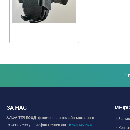
Авто стойка за телефон
5.11 € (9.99 лв.)
П
ЗА НАС
ИНФ
АЛФА ТЕЧ ЕООД
физически и онлайн магазин в
За нас
гр.Севлиево ул. Стефан Пешев 50Б.
Кликни и виж
Конта