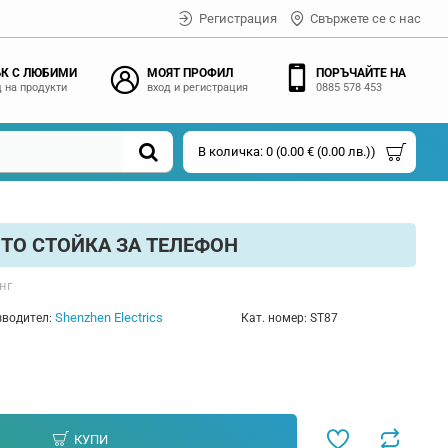
Регистрация
Свържете се с нас
К С ЛЮБИМИ
МОЯТ ПРОФИЛ
ПОРЪЧАЙТЕ НА
 на продукти
вход и регистрация
0885 578 453
В количка: 0 (0.00 € (0.00 лв.))
ТО СТОЙКА ЗА ТЕЛЕФОН
нг
Shenzhen Electrics
водител:
Кат. номер:
ST87
КУПИ