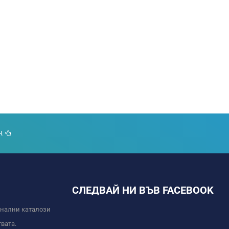
Ч.
СЛЕДВАЙ НИ ВЪВ FACEBOOK
онални каталози
вата.