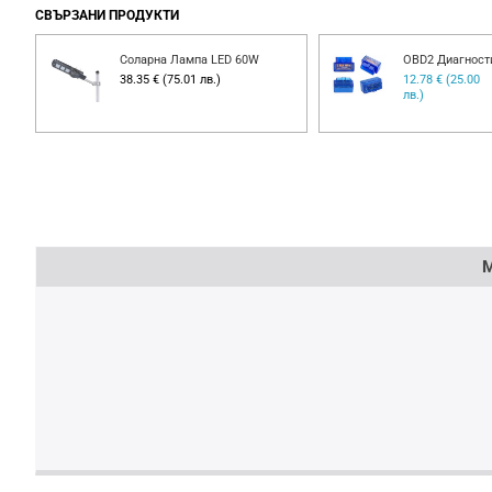
СВЪРЗАНИ ПРОДУКТИ
Соларна Лампа LED 60W
OBD2 Диагност
00
38.35 € (75.01 лв.)
12.78 € (25.00
лв.)
Напишете отзив
М