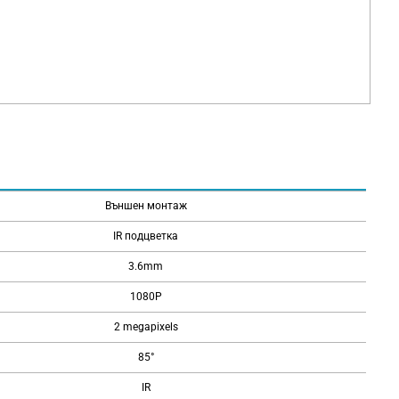
Външен монтаж
IR подцветка
3.6mm
1080P
2 megapixels
85°
IR