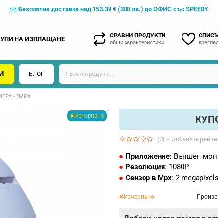
Безплатна доставка над 153.39 € (300 лв.) до ОФИС със SPEEDY
СРАВНИ ПРОДУКТИ
СПИСЪ
КУПИ НА ИЗПЛАЩАНЕ
общи характеристики
преглед
И
БЛОГ
МЕРА - 2MPX
✘Изчерпано
КУПО
(0)
-
добавете рейти
Приложение
: Външен мон
Резолюция
: 1080P
Сензор в Mpx
: 2 megapixel
✘Изчерпано
Произв