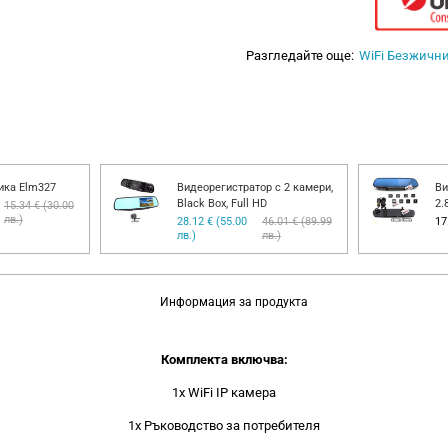
Разгледайте още:
WiFi Безжичн
ика Elm327
Видеорегистратор с 2 камери,
Ви
Black Box, Full HD
2.
15.34 € (30.00
лв.)
28.12 € (55.00
46.01 € (89.99
17
лв.)
лв.)
Информация за продукта
Комплекта включва:
1x WiFi IP камера
1x Ръководство за потребителя