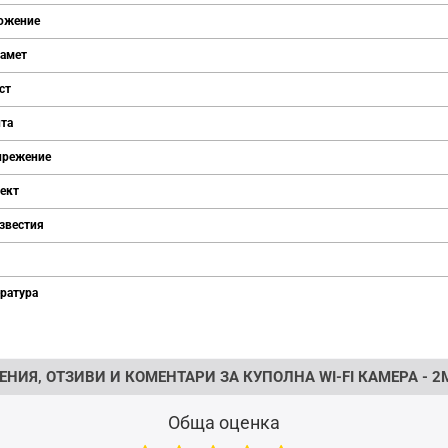
ожение
памет
ст
та
прежение
ект
звестия
ратура
ЕНИЯ, ОТЗИВИ И КОМЕНТАРИ ЗА КУПОЛНА WI-FI КАМЕРА - 2
Обща оценка