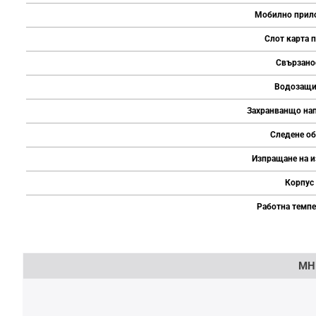
Мобилно прил
Слот карта 
Свързано
Водозащи
Захранванщо на
Следене об
Изпращане на и
Корпус
Работна темпе
Напишете отзив
МН