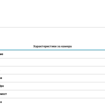
Характеристики за камера
ие
в
ия
Mpx
имост
ка