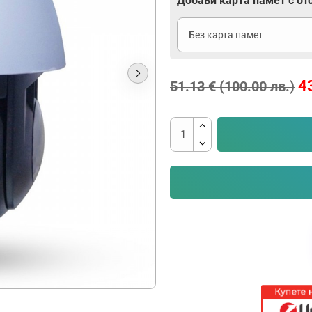
Добави карта памет с от
43
51.13 € (100.00 лв.)