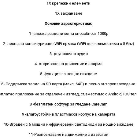
1Х крепежни елементи
1Х захранване
Основни характеристики:
1 -висока разделителна способност 1080p
2 -лесна за конфигуриране WiFi връзка (WiFi не е съвместима с 5 Ghz)
3 -двупосочно аудио
4 -откриване на движение и аларма
5 -функция за нощно виждане
6 -Поддръжка запис на SD карта (макс. 64G) и лесно възпроизвеждане.
зплатно приложение за отдалечен изглед, съвместимо с Android, IOS те
8 -безплатен софтуер за гледане CareCam
9 -влагоустойчив пластмасов корпус на камерата
10-Вграден с 6 мощни инфрачервени светодиоди за нощно виждане
11-Разпознаване на движение с известия