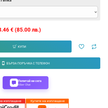
стъпка
.46 € (85.00 лв.)
КУПИ
БЪРЗА ПОРЪЧКА С ТЕЛЕФОН
Попитай ни сега
Viber Chat