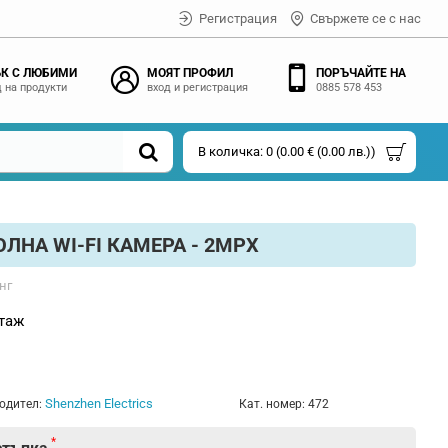
Регистрация
Свържете се с нас
К С ЛЮБИМИ
МОЯТ ПРОФИЛ
ПОРЪЧАЙТЕ НА
 на продукти
вход и регистрация
0885 578 453
В количка: 0 (0.00 € (0.00 лв.))
ЛНА WI-FI КАМЕРА - 2MPX
нг
таж
s
Shenzhen Electrics
одител:
Кат. номер:
472