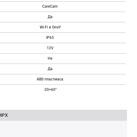
CareCam
Да
Wi-Fi и Onvif
IP65
12V
Не
Да
ABS пластмаса
-20+60°
MPX