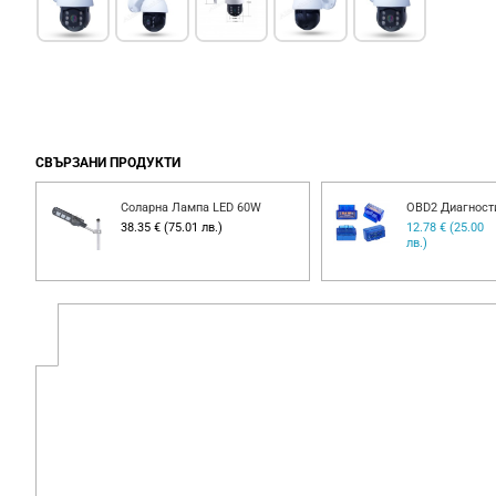
СВЪРЗАНИ ПРОДУКТИ
Соларна Лампа LED 60W
OBD2 Диагност
00
38.35 € (75.01 лв.)
12.78 € (25.00
лв.)