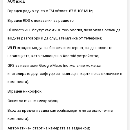
AUX вход;
Вграден радио тунер с FM обхват: 87.5-108 MHz;
Вграден RDS с показания за радиото;
Bluetooth v3.0 блутут със A2DP технология, позволява освен да
водите разговори и да слушате музика от телефона;
Wi-Fi вграден модул за безжичен интернет, за да ползвате
навигацията, като пълноценно Android устройство;
GPS за навигация Google Maps (по желание може да
инсталирате друг софтуер за навигация, карти не са включени в
комплекта);
Вграден микрофон;
Опция за външен микрофон;
Вход за предна и задна камера(камерите не са включени в
комплекта);
Автоматичен старт на камерата за заден ход;