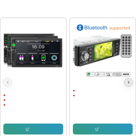
МОЖЕ ДА ХАРЕСАТЕ ОЩЕ
Mp5 плеър с Bluetooth за музика и
Авто медия 4019 - 1DIN
камера 7010B
4.1"
7"
Bluetooth
Wince
Mirror Screen
56.24 € (110.00 лв.)
48.32 € (94.51 лв.)
86.91 € (169.98 лв.)
56.01 € (109.55 лв.)
Купи
Купи