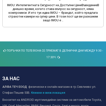
IMOU: Интелигентната Сигурност на Достъпни ЦениВъведениеВ
днешно време, когато става въпрос за сигурност, няма
компромиси. И ето тук идва IMOU – брандът, който предлага
страхотни камери на супер цени. В този пост ще ви разкажем
защо IMOU е ..
ПОРЪЧКИ ПО ТЕЛЕФОНА СЕ ПРИЕМАТ В ДЕЛНИЧНИ ДНИ МЕЖДУ 9:30 -
17:30Ч.
ЗА НАС
АЛФА ТЕЧ ЕООД
физически и онлайн магазин в гр.Севлиево ул.
Стефан Пешев 50Б.
Кликни и виж локация
Вносител на ANDROID мултимедийни системи за автомобили Toyota,
VW, Opel, Mercedes, BMW, Peugeot, Dacia, Seat и много други..