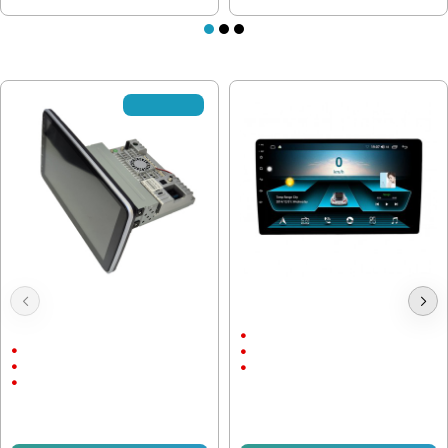
ПОСЛЕДНО РАЗГЛЕДАХТЕ
✘Изчерпано
Универсална мултимедия 7862
Мултимедия с Навигация myAl
10.1" - Подвижен екран 4+64GB
10068A7
CarPlay
10.1"
10.1"
Android
Android
Mirror Screen
CarPlay & Android Auto
204.51 € (399.99 лв.)
357.90 € (699.99 лв.)
168.72 € (329.99 лв.)
337.45 € (659.99 лв.)