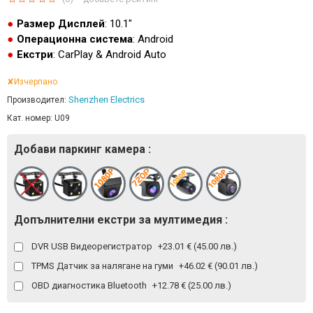
Размер Дисплей
: 10.1"
Операционна система
: Android
Екстри
: CarPlay & Android Auto
✘Изчерпано
Shenzhen Electrics
Производител:
Кат. номер:
U09
Добави паркинг камера :
Допълнителни екстри за мултимедия :
DVR USB Видеорегистратор
+23.01 € (45.00 лв.)
TPMS Датчик за налягане на гуми
+46.02 € (90.01 лв.)
OBD диагностика Bluetooth
+12.78 € (25.00 лв.)