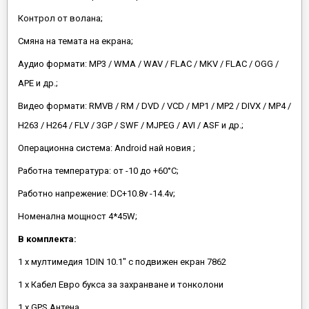
Контрол от волана;
Смяна на темата на екрана;
Аудио формати: MP3 / WMA / WAV / FLAC / MKV / FLAC / OGG /
APE и др.;
Видео формати: RMVB / RM / DVD / VCD / MP1 / MP2 / DIVX / MP4 /
H263 / H264 / FLV / 3GP / SWF / MJPEG / AVI / ASF и др.;
Операционна система: Android най новия ;
Работна температура: от -10 до +60°C;
Работно напрежение: DC+10.8v -14.4v;
Номенална мощност 4*45W;
В комплекта:
1 x мултимедия 1DIN 10.1" с подвижен екран 7862
1 x Кабел Евро букса за захранване и тонколони
1 х GPS Антена