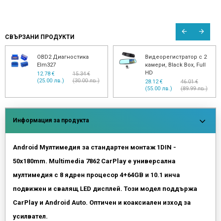
СВЪРЗАНИ ПРОДУКТИ
OBD2 Диагностика
Видеорегистратор с 2
Elm327
камери, Black Box, Full
HD
12.78 €
15.34 €
(25.00 лв.)
(30.00 лв.)
28.12 €
46.01 €
(55.00 лв.)
(89.99 лв.)
Информация за продукта
Android Мултимедия за стандартен монтаж 1DIN -
50x180mm. Multimedia 7862 CarPlay е универсална
мултимедия с 8 ядрен процесор 4+64GB и 10.1 инча
подвижен и свалящ
LED дисплей. Този модел поддържа
CarPlay и Android Auto. Оптичен и коаксиален изход за
усилвател.