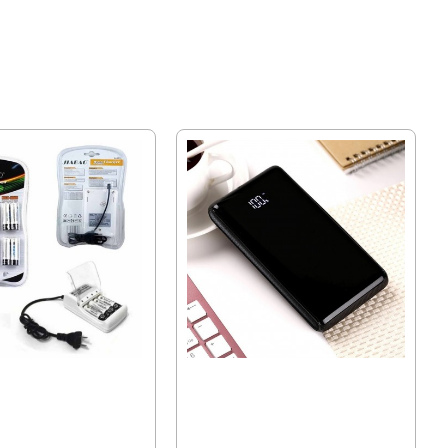
12 за 1.5V Ni Mh
PowerBank с индикатор за заряда