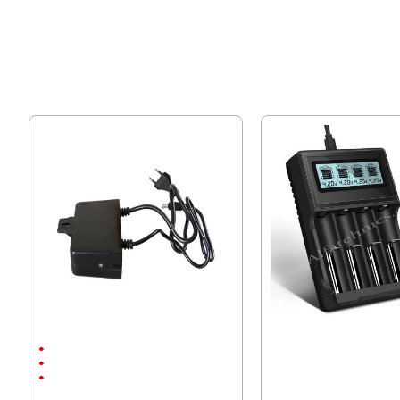
Захранващ Адаптер 12V / 2A
Зарядно Li-Ion 3.7V
С щепсел
12V/2A
С Кабел