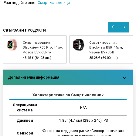
Разгледайте още:
Смарт часовници
СВЪРЗАНИ ПРОДУКТИ
Смарт часовник
Смарт часовник
Blackview R30 Pro, 44мм,
Blackview R50, 44мм,
Розов BVR-30Pro
Черен BVR50-B
43.45 € (84.98 лв.)
35.28 € (69.00 лв.)
Допълнителна информация
Характеристика за Смарт часовник
Операционна
N/A
система
Дисплей
1.85" (4.7 см) (286 х 240) IPS
•Сензор за сърдечен ритъм •Сензор за отчитане
Сензори
на нивата на кислород в кръвта