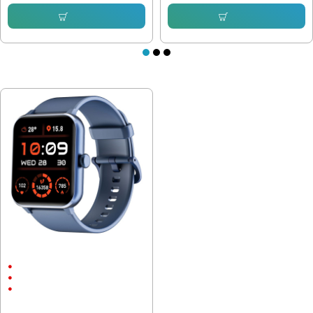
Купи
Купи
ПОСЛЕДНО РАЗГЛЕДАХТЕ
Смарт часовник Blackview R50,
44мм, син BVR50-BL
1.85" (4.7 см) (286 х 240) IPS
Bluetooth 5.2
350 mAh
35.28 € (69.00 лв.)