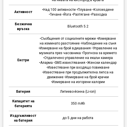
•Над 100 активности •Плуване •Колоездене
Активност
•Тичане •Йога •Разтягане •Разходка
Безжична
Bluetooth 5.2
връзка
•Съобщения от социалните мрежи •Измерване
на изминато разстояние •Наблюдение на съня
•Измерване на брой вдишвания •Управление на
музиката през часовника •Прогноза за времето
•Отдалечено управление на екшън камера
Екстри
•Аларма •SMS известявания •Женски календар
•Известяване при входящо повикване
•Известяване при продължителна липса на
движение •Измерване на брой крачки
•Измерване на изгорени калории
Батерия
Литиево-йонна (Li-ion)
Капацитет на
350 mAh
батерията
Издръжливост
до 5 дни на работа
на батерия