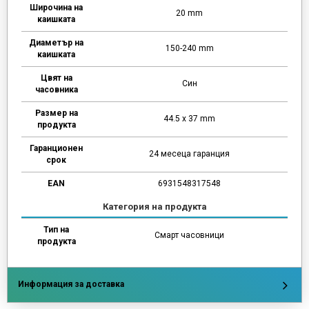
Широчина на
20 mm
каишката
Диаметър на
150-240 mm
каишката
Цвят на
Син
часовника
Размер на
44.5 x 37 mm
продукта
Гаранционен
24 месеца гаранция
срок
EAN
6931548317548
Категория на продукта
Тип на
Смарт часовници
продукта
Информация за доставка