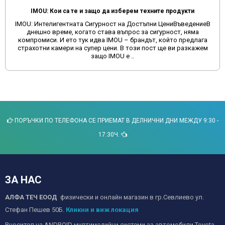
IMOU: Кои са те и защо да изберем техните продукти
IMOU: Интелигентната Сигурност на Достъпни ЦениВъведениеВ
днешно време, когато става въпрос за сигурност, няма
компромиси. И ето тук идва IMOU – брандът, който предлага
страхотни камери на супер цени. В този пост ще ви разкажем
защо IMOU е ..
ПОРЪЧКИ ПО ТЕЛЕФОНА СЕ ПРИЕМАТ В ДЕЛНИЧНИ ДНИ МЕЖДУ 9:30 -
17:30Ч.
ЗА НАС
АЛФА ТЕЧ ЕООД
физически и онлайн магазин в гр.Севлиево ул.
Стефан Пешев 50Б.
Кликни и виж локация
Вносител на ANDROID мултимедийни системи за автомобили Toyota,