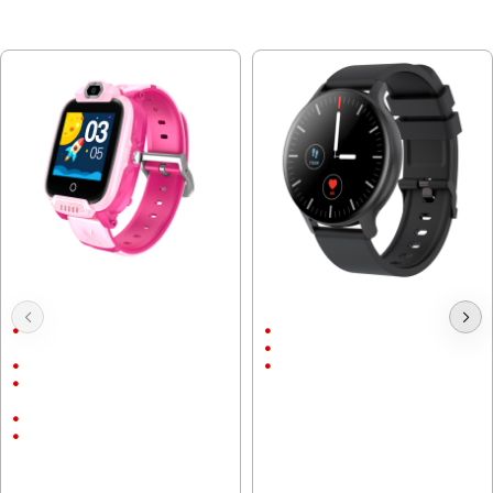
МОЖЕ ДА ХАРЕСАТЕ ОЩЕ
Смарт часовник Canyon Jondy
Смарт часовник Canyon Badian
KW-44, Розов, 4G, Camera, GPS
SW-68, 45мм, Черен
1.44" (3.66 см) (240 х 240) TFT
1.28" (3.25 см) (240 х 240)
сензорен
Bluetooth 5.0
Вградена уеб камера
190 mAh
•Wi-Fi 802.11 b/g/n •GPS,
GLONASS
Наличен слот за Nano-SIM
50.36 € (98.50 лв.)
700 mAh
76.44 € (149.50 лв.)