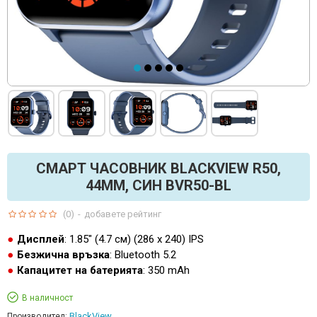
СМАРТ ЧАСОВНИК BLACKVIEW R50,
44ММ, СИН BVR50-BL
(0)
-
добавете рейтинг
Дисплей
: 1.85" (4.7 см) (286 х 240) IPS
Безжична връзка
: Bluetooth 5.2
Капацитет на батерията
: 350 mAh
В наличност
BlackView
Производител: