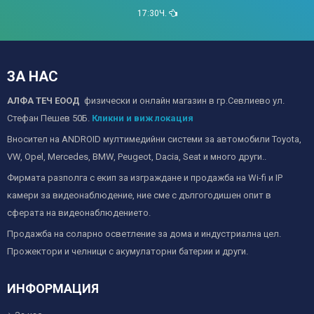
17:30Ч.
ЗА НАС
АЛФА ТЕЧ ЕООД
физически и онлайн магазин в гр.Севлиево ул.
Стефан Пешев 50Б.
Кликни и виж локация
Вносител на ANDROID мултимедийни системи за автомобили Toyota,
VW, Opel, Mercedes, BMW, Peugeot, Dacia, Seat и много други..
Фирмата разполга с екип за изграждане и продажба на Wi-fi и IP
камери за видеонаблюдение, ние сме с дългогодишен опит в
сферата на видеонаблюдението.
Продажба на соларно осветление за дома и индустриална цел.
Прожектори и челници с акумулаторни батерии и други.
ИНФОРМАЦИЯ