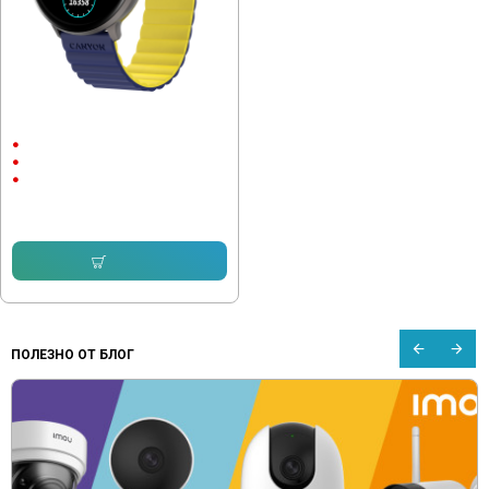
Смарт часовник Canyon Jacky
SW-69, 50мм, Син Жълт
1.3" (3.3 см) (360 х 360)
Bluetooth 5.1
200 mAh
65.96 € (129.01 лв.)
Купи
ПОЛЕЗНО ОТ БЛОГ