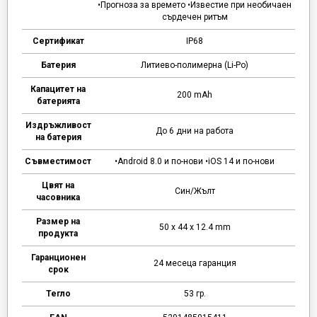
•Прогноза за времето •Известие при необичаен
сърдечен ритъм
Сертификат
IP68
Батерия
Литиево-полимерна (Li-Po)
Капацитет на
200 mAh
батерията
Издръжливост
До 6 дни на работа
на батерия
Съвместимост
•Android 8.0 и по-нови •iOS 14 и по-нови
Цвят на
Син/Жълт
часовника
Размер на
50 x 44 x 12.4 mm
продукта
Гаранционен
24 месеца гаранция
срок
Тегло
53 гр.