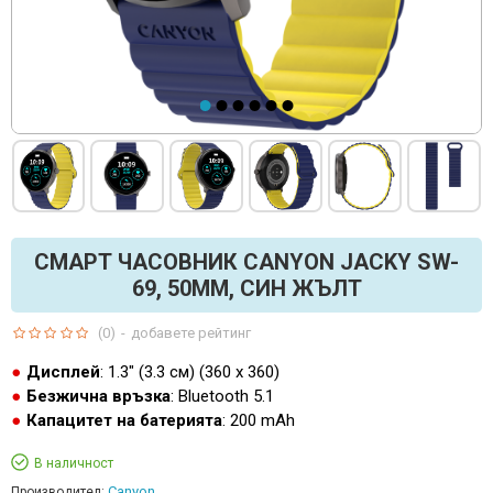
СМАРТ ЧАСОВНИК CANYON JACKY SW-
69, 50ММ, СИН ЖЪЛТ
(0)
-
добавете рейтинг
Дисплей
: 1.3" (3.3 см) (360 х 360)
Безжична връзка
: Bluetooth 5.1
Капацитет на батерията
: 200 mAh
В наличност
Canyon
Производител: