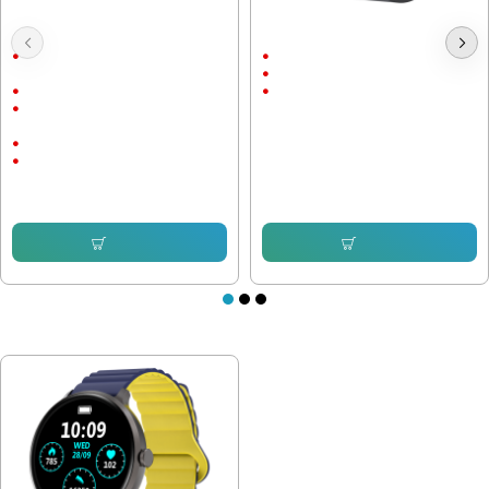
Смарт часовник Canyon Jondy
Смарт часовник Canyon Badian
KW-44, Розов, 4G, Camera, GPS
SW-68, 45мм, Черен
1.44" (3.66 см) (240 х 240) TFT
1.28" (3.25 см) (240 х 240)
сензорен
Bluetooth 5.0
Вградена уеб камера
190 mAh
•Wi-Fi 802.11 b/g/n •GPS,
GLONASS
Наличен слот за Nano-SIM
50.36 € (98.50 лв.)
700 mAh
76.44 € (149.50 лв.)
Купи
Купи
ПОСЛЕДНО РАЗГЛЕДАХТЕ