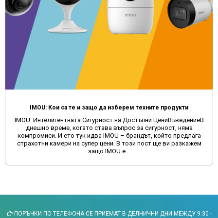
IMOU: Кои са те и защо да изберем техните продукти
IMOU: Интелигентната Сигурност на Достъпни ЦениВъведениеВ
днешно време, когато става въпрос за сигурност, няма
компромиси. И ето тук идва IMOU – брандът, който предлага
страхотни камери на супер цени. В този пост ще ви разкажем
защо IMOU е ..
ПОРЪЧКИ ПО ТЕЛЕФОНА СЕ ПРИЕМАТ В ДЕЛНИЧНИ ДНИ МЕЖДУ 9:30 -