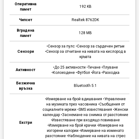
Оперативна
192 KB
памет
Чипсет
Realtek 8762DK
Вградена
128 MB
памет
•Сензор за пулс •Сензор за сърдечен ритъм
Сензори
•Сензор за отчитане на нивата на кислород в
кръвта
•До 25 активности •Тичане •Плуване
Активност
•Колоездене •Футбол •Йога •Разходка
Безжична
Bluetooth 5.1
връзка
•Измерване на брой вдишвания •Управление
на музиката през часовника •Съобщения от
социалните мрежи •SMS известявания •Женски
календар •Заснемане на снимка от разстояние
•Известяване при входящо повикване
Екстри
•Измерване на брой крачки •Измерване на
изгорени калории •Измерване на изминато
разстояние •Наблюдение на нивата на стрес